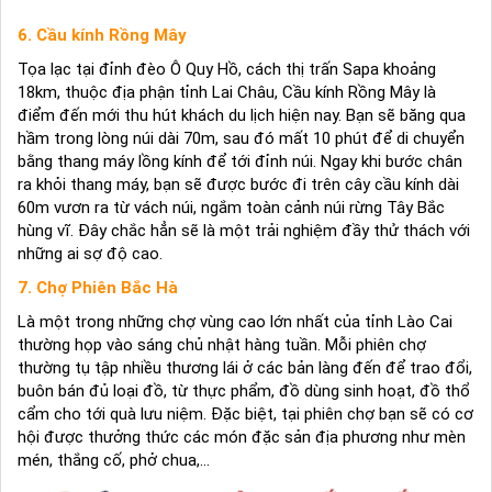
6. Cầu kính Rồng Mây
Tọa lạc tại đỉnh đèo Ô Quy Hồ, cách thị trấn Sapa khoảng
18km, thuộc địa phận tỉnh Lai Châu, Cầu kính Rồng Mây là
điểm đến mới thu hút khách du lịch hiện nay. Bạn sẽ băng qua
hầm trong lòng núi dài 70m, sau đó mất 10 phút để di chuyển
bằng thang máy lồng kính để tới đỉnh núi. Ngay khi bước chân
ra khỏi thang máy, bạn sẽ được bước đi trên cây cầu kính dài
60m vươn ra từ vách núi, ngắm toàn cảnh núi rừng Tây Bắc
hùng vĩ. Đây chắc hẳn sẽ là một trải nghiệm đầy thử thách với
những ai sợ độ cao.
7. Chợ Phiên Bắc Hà
Là một trong những chợ vùng cao lớn nhất của tỉnh Lào Cai
thường họp vào sáng chủ nhật hàng tuần. Mỗi phiên chợ
thường tụ tập nhiều thương lái ở các bản làng đến để trao đổi,
buôn bán đủ loại đồ, từ thực phẩm, đồ dùng sinh hoạt, đồ thổ
cẩm cho tới quà lưu niệm. Đặc biệt, tại phiên chợ bạn sẽ có cơ
hội được thưởng thức các món đặc sản địa phương như mèn
mén, thắng cố, phở chua,...