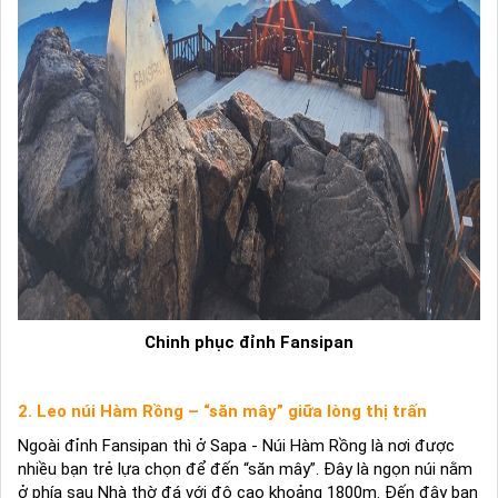
Chinh phục đỉnh Fansipan
2. Leo núi Hàm Rồng – “săn mây” giữa lòng thị trấn
Ngoài đỉnh Fansipan thì ở Sapa - Núi Hàm Rồng là nơi được
nhiều bạn trẻ lựa chọn để đến “săn mây”. Đây là ngọn núi nằm
ở phía sau Nhà thờ đá với độ cao khoảng 1800m. Đến đây bạn