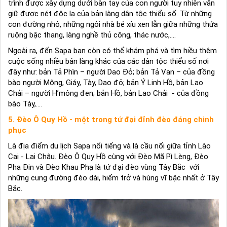
trình được xây dựng dưới bàn tay của con người tuy nhiên vẫn
giữ được nét độc lạ của bản làng dân tộc thiểu số. Từ những
con đường nhỏ, những ngôi nhà bé xíu xen lẫn giữa những thửa
ruộng bậc thang, làng nghề thủ công, thác nước,....
Ngoài ra, đến Sapa bạn còn có thể khám phá và tìm hiều thêm
cuộc sống nhiều bản làng khác của các dân tộc thiểu số nơi
đây như: bản Tả Phìn – người Dao Đỏ; bản Tả Van – của đồng
bào người Mông, Giáy, Tày, Dao đỏ; bản Ý Linh Hồ, bản Lao
Chải – người H’mông đen; bản Hồ, bản Lao Chải - của đồng
bào Tày,....
5. Đèo Ô Quy Hồ - một trong tứ đại đỉnh đèo đáng chinh
phục
Là địa điểm du lịch Sapa nổi tiếng và là cầu nối giữa tỉnh Lào
Cai - Lai Châu. Đèo Ô Quy Hồ cùng với Đèo Mã Pì Lèng, Đèo
Pha Đin và Đèo Khau Phạ là tứ đại đèo vùng Tây Bắc với
những cung đường đèo dài, hiểm trở và hùng vĩ bậc nhất ở Tây
Bắc.