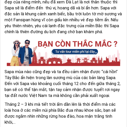
đẹp của riêng mình, nếu đã xem Đà Lạt là nơi thân thuộc thì
Sapa sẽ là điểm đến thú vị, hoang dã và bí ẩn hơn. Sapa với
đặc sản là khung cảnh xanh biếc, bầu trời luôn tờ mờ sương và
một Fansipan hùng vĩ còn giấu kín nhiều vẻ đẹp tiềm ẩn. Nếu
yêu thiên nhiên, yêu cái lạnh đặc trưng của miền Bắc thì Sapa
chính là thiên đường du lịch đang chờ bạn khám phá.
Sapa mùa nào cũng đẹp và ta đều cảm nhận được “cái hồn”
Tây Bắc ẩn hiện trong làn sương mù của các bản làng Sapa.
Đến với Sapa vào khoảng cuối tháng 12 cho đến giữa tháng 2,
bạn sẽ có thể tận mắt, tận tay cảm nhận được tuyết rơi ngay
tại đất nước Việt Nam ta mà không cần phải xuất ngoại.
Tháng 2 – 3 khi mà tiết trời ấm dần lên là thời điểm mà các
loài hoa ở các miền núi phía Bắc đua nhau khoe sắc, bạn sẽ
được ngắm nhìn những rừng hoa đào, hoa mận trắng tinh
khôi,...