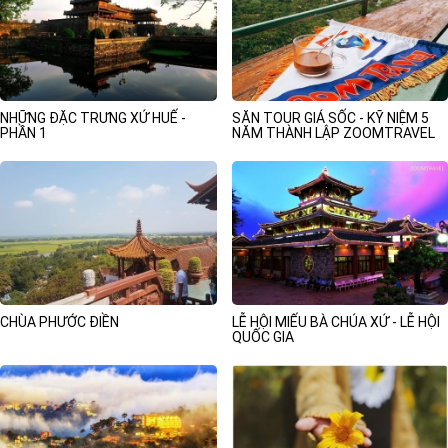
NHỮNG ĐẶC TRƯNG XỨ HUẾ -
SĂN TOUR GIÁ SỐC - KỸ NIỆM 5
PHẦN 1
NĂM THÀNH LẬP ZOOMTRAVEL
CHÙA PHƯỚC ĐIỀN
LỄ HỘI MIẾU BÀ CHÚA XỨ - LỄ HỘI
QUỐC GIA