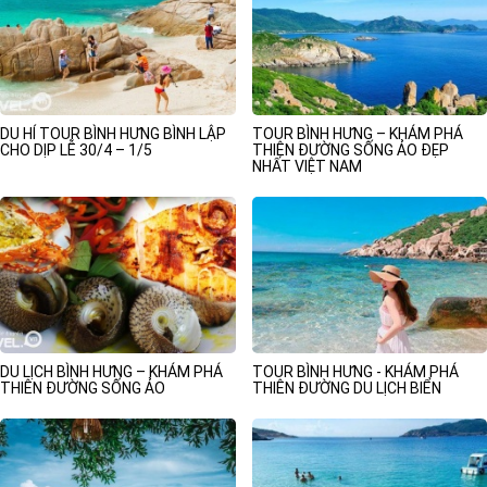
DU HÍ TOUR BÌNH HƯNG BÌNH LẬP
TOUR BÌNH HƯNG – KHÁM PHÁ
CHO DỊP LỄ 30/4 – 1/5
THIÊN ĐƯỜNG SỐNG ẢO ĐẸP
NHẤT VIỆT NAM
DU LỊCH BÌNH HƯNG – KHÁM PHÁ
TOUR BÌNH HƯNG - KHÁM PHÁ
THIÊN ĐƯỜNG SỐNG ẢO
THIÊN ĐƯỜNG DU LỊCH BIỂN