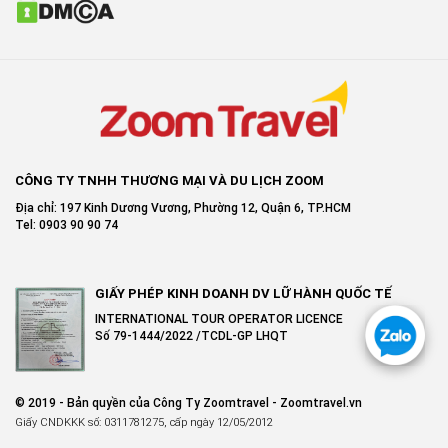
CÔNG TY TNHH THƯƠNG MẠI VÀ DU LỊCH ZOOM
Địa chỉ: 197 Kinh Dương Vương, Phường 12, Quận 6, TP.HCM
Tel: 0903 90 90 74
GIẤY PHÉP KINH DOANH DV LỮ HÀNH QUỐC TẾ
INTERNATIONAL TOUR OPERATOR LICENCE
Số 79-1444/2022 /TCDL-GP LHQT
© 2019 - Bản quyền của Công Ty Zoomtravel - Zoomtravel.vn
Giấy CNDKKK số: 0311781275, cấp ngày 12/05/2012