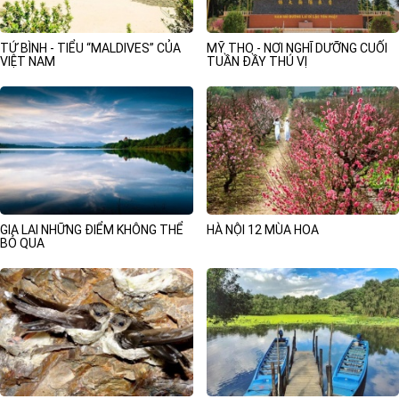
TỨ BÌNH - TIỂU “MALDIVES” CỦA
MỸ THO - NƠI NGHĨ DƯỠNG CUỐI
VIỆT NAM
TUẦN ĐẦY THÚ VỊ
GIA LAI NHỮNG ĐIỂM KHÔNG THỂ
HÀ NỘI 12 MÙA HOA
BỎ QUA