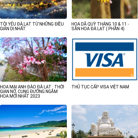
TÔI YÊU ĐÀ LẠT TỪ NHỮNG ĐIỀU
HOA DÃ QUỲ THÁNG 10 & 11 -
GIẢN DỊ NHẤT
SĂN HOA ĐÀ LẠT ( PHẦN 4)
HOA MAI ANH ĐÀO ĐÀ LẠT : THỜI
THỦ TỤC CẤP VISA VIỆT NAM
GIAN NỞ, CUNG ĐƯỜNG NGẮM
HOA MỚI NHẤT 2023