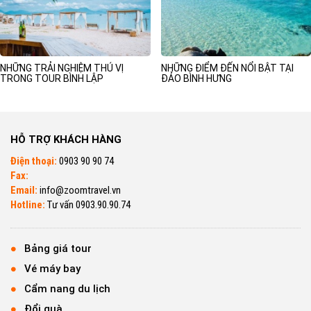
NHỮNG TRẢI NGHIỆM THÚ VỊ
NHỮNG ĐIỂM ĐẾN NỔI BẬT TẠI
TRONG TOUR BÌNH LẬP
ĐẢO BÌNH HƯNG
HỖ TRỢ KHÁCH HÀNG
Điện thoại:
0903 90 90 74
Fax:
Email:
info@zoomtravel.vn
Hotline:
Tư vấn 0903.90.90.74
Bảng giá tour
Vé máy bay
Cẩm nang du lịch
Đổi quà