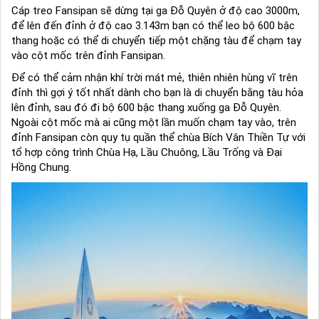
Cáp treo Fansipan sẽ dừng tại ga Đỗ Quyên ở độ cao 3000m,
để lên đến đỉnh ở độ cao 3.143m bạn có thể leo bộ 600 bậc
thang hoặc có thể di chuyển tiếp một chặng tàu để chạm tay
vào cột mốc trên đỉnh Fansipan.
Để có thể cảm nhận khí trời mát mẻ, thiên nhiên hùng vĩ trên
đỉnh thì gợi ý tốt nhất dành cho bạn là di chuyển bằng tàu hỏa
lên đỉnh, sau đó đi bộ 600 bậc thang xuống ga Đỗ Quyên.
Ngoài cột mốc mà ai cũng một lần muốn chạm tay vào, trên
đỉnh Fansipan còn quy tụ quần thể chùa Bích Vân Thiền Tự với
tổ hợp công trình Chùa Hạ, Lầu Chuông, Lầu Trống và Đại
Hồng Chung.