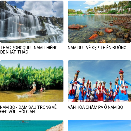
THÁC PONGOUR - NAM THIÊNG
NAM DU - VẺ ĐẸP THIÊN ĐƯỜNG
ĐỆ NHẤT THÁC
NAM BỘ - ĐẬM SÂU TRONG VẺ
VĂN HÓA CHĂM PA Ở NAM BỘ
ĐẸP VỚI THỜI GIAN