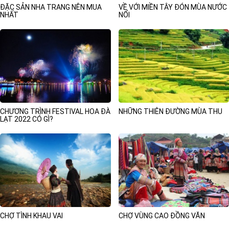
ĐẶC SẢN NHA TRANG NÊN MUA
VỀ VỚI MIỀN TÂY ĐÓN MÙA NƯỚC
NHẤT
NỔI
CHƯƠNG TRÌNH FESTIVAL HOA ĐÀ
NHỮNG THIÊN ĐƯỜNG MÙA THU
LẠT 2022 CÓ GÌ?
CHỢ TÌNH KHAU VAI
CHỢ VÙNG CAO ĐỒNG VĂN