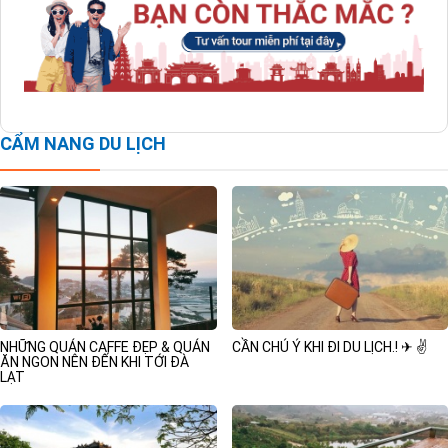
CẨM NANG DU LỊCH
NHỮNG QUÁN CAFFE ĐẸP & QUÁN
CẦN CHÚ Ý KHI ĐI DU LỊCH.! ✈ ✌
ĂN NGON NÊN ĐẾN KHI TỚI ĐÀ
LẠT