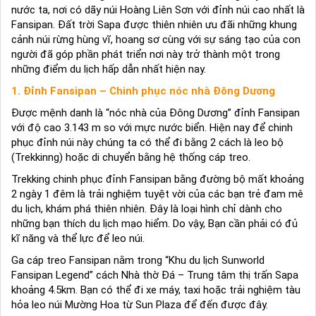
nước ta, nơi có dãy núi Hoàng Liên Sơn với đỉnh núi cao nhất là
Fansipan. Đất trời Sapa được thiên nhiên ưu đãi những khung
cảnh núi rừng hùng vĩ, hoang sơ cùng với sự sáng tạo của con
người đã góp phần phát triển nơi này trở thành một trong
những điểm du lịch hấp dẫn nhất hiện nay.
1. Đỉnh
Fansipan –
Chinh phục
nóc nhà Đông Dương
Được mệnh danh là “nóc nhà của Đông Dương” đỉnh Fansipan
với độ cao 3.143 m so với mực nước biển. Hiện nay để chinh
phục đỉnh núi này chúng ta có thể đi bằng 2 cách là leo bộ
(Trekkinng) hoặc di chuyển bằng hệ thống cáp treo.
Trekking chinh phục đỉnh Fansipan bằng đường bộ mất khoảng
2 ngày 1 đêm là trải nghiệm tuyệt vời của các bạn trẻ đam mê
du lịch, khám phá thiên nhiên. Đây là loại hình chỉ dành cho
những bạn thích du lịch mạo hiểm. Do vậy, Bạn cần phải có đủ
kĩ năng và thể lực để leo núi.
Ga cáp treo Fansipan nằm trong “Khu du lịch Sunworld
Fansipan Legend” cách Nhà thờ Đá – Trung tâm thị trấn Sapa
khoảng 4.5km. Bạn có thể đi xe máy, taxi hoặc trải nghiệm tàu
hỏa leo núi Mường Hoa từ Sun Plaza để đến được đây.