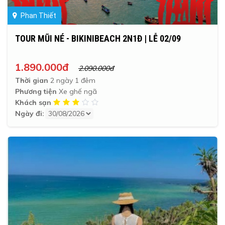
Phan Thiết
TOUR MŨI NÉ - BIKINIBEACH 2N1Đ | LỄ 02/09
1.890.000đ
2.090.000đ
Thời gian
2 ngày 1 đêm
Phương tiện
Xe ghế ngã
Khách sạn
Ngày đi: