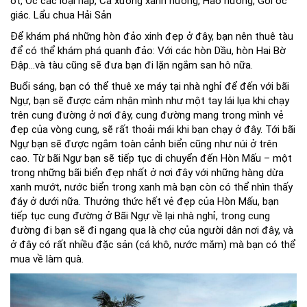
ớt, Ốc các loại hấp, Cá xương xanh nướng, Hào nướng, Gỏi ốc
giác. Lẩu chua Hải Sản
Để khám phá những hòn đảo xinh đẹp ở đây, bạn nên thuê tàu
để có thể khám phá quanh đảo: Với các hòn Dầu, hòn Hai Bờ
Đập…và tàu cũng sẽ đưa bạn đi lặn ngắm san hô nữa.
Buổi sáng, bạn có thể thuê xe máy tại nhà nghỉ để đến với bãi
Ngự, bạn sẽ được cảm nhận mình như một tay lái lụa khi chạy
trên cung đường ở nơi đây, cung đường mang trong mình vẻ
đẹp của vòng cung, sẽ rất thoải mái khi bạn chạy ở đây. Tới bãi
Ngự bạn sẽ được ngắm toàn cảnh biển cũng như núi ở trên
cao. Từ bãi Ngự bạn sẽ tiếp tục di chuyển đến Hòn Mấu – một
trong những bãi biển đẹp nhất ở nơi đây với những hàng dừa
xanh mướt, nước biển trong xanh mà bạn còn có thể nhìn thấy
đáy ở dưới nữa. Thưởng thức hết vẻ đẹp của Hòn Mấu, bạn
tiếp tục cung đường ở Bãi Ngự về lại nhà nghỉ, trong cung
đường đi bạn sẽ đi ngang qua là chợ của người dân nơi đây, và
ở đây có rất nhiều đặc sản (cá khô, nước mắm) mà bạn có thể
mua về làm quà.