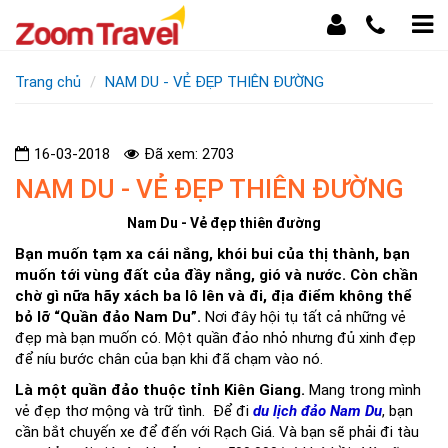
Trang chủ
NAM DU - VẺ ĐẸP THIÊN ĐƯỜNG
16-03-2018
Đã xem: 2703
NAM DU - VẺ ĐẸP THIÊN ĐƯỜNG
Nam Du - Vẻ đẹp thiên đường
Bạn muốn tạm xa cái nắng, khói bui của thị thành, bạn
muốn tới vùng đất của đầy nắng, gió và nước. Còn chần
chờ gì nữa hãy xách ba lô lên và đi, địa điểm không thể
bỏ lỡ “Quần đảo Nam Du”.
Nơi đây hội tụ tất cả những vẻ
đẹp mà bạn muốn có. Một quần đảo nhỏ nhưng đủ xinh đẹp
để níu bước chân của bạn khi đã chạm vào nó.
Là một quần đảo thuộc tỉnh Kiên Giang.
Mang trong mình
vẻ đẹp thơ mộng và trữ tình. Để đi
du lịch đảo Nam Du
, bạn
cần bắt chuyến xe để đến với Rạch Giá. Và bạn sẽ phải đi tàu