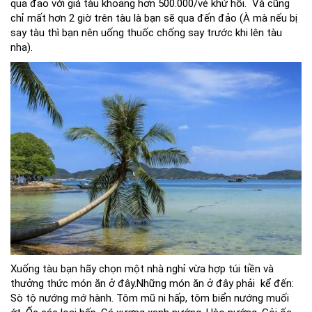
qua đảo với giá tàu khoảng hơn 500.000/vé khứ hồi. Và cũng
chỉ mất hơn 2 giờ trên tàu là bạn sẽ qua đến đảo (À mà nếu bị
say tàu thì bạn nên uống thuốc chống say trước khi lên tàu
nha).
Xuống tàu bạn hãy chọn một nhà nghỉ vừa hợp túi tiền và
thưởng thức món ăn ở đây.Những món ăn ở đây phải kể đến:
Sò tộ nướng mớ hành. Tôm mũ ni hấp, tôm biển nướng muối