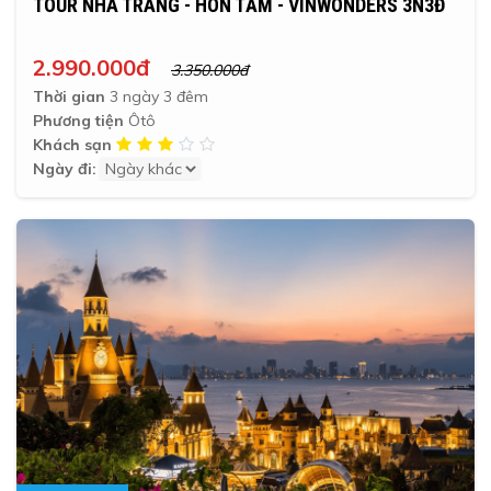
TOUR NHA TRANG - HÒN TẰM - VINWONDERS 3N3Đ
2.990.000đ
3.350.000đ
Thời gian
3 ngày 3 đêm
Phương tiện
Ôtô
Khách sạn
Ngày đi: