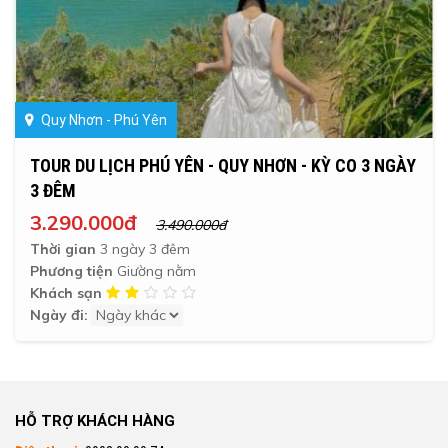
Quy Nhơn - Phú Yên
TOUR DU LỊCH PHÚ YÊN - QUY NHƠN - KỲ CO 3 NGÀY
3 ĐÊM
3.290.000đ
3.490.000đ
Thời gian
3 ngày 3 đêm
Phương tiện
Giường nằm
Khách sạn
Ngày đi:
HỖ TRỢ KHÁCH HÀNG