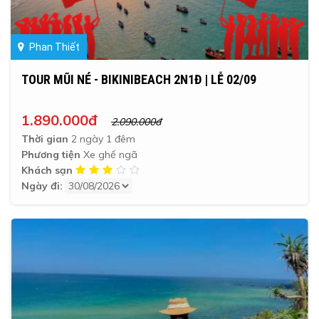
Phan Thiết
TOUR MŨI NÉ - BIKINIBEACH 2N1Đ | LỄ 02/09
1.890.000đ
2.090.000đ
Thời gian
2 ngày 1 đêm
Phương tiện
Xe ghế ngã
Khách sạn
Ngày đi: