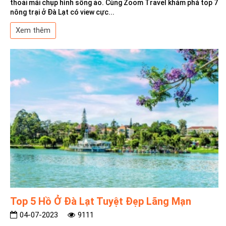
thoải mái chụp hình sống ảo. Cùng Zoom Travel khám phá top 7
nông trại ở Đà Lạt có view cực...
Xem thêm
Top 5 Hồ Ở Đà Lạt Tuyệt Đẹp Lãng Mạn
04-07-2023
9111