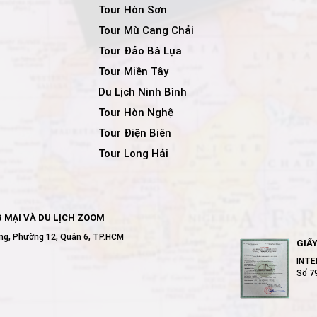
Tour Hòn Sơn
Tour Mù Cang Chải
Tour Đảo Bà Lụa
Tour Miền Tây
Du Lịch Ninh Bình
Tour Hòn Nghệ
Tour Điện Biên
Tour Long Hải
MẠI VÀ DU LỊCH ZOOM
ơng, Phường 12, Quận 6, TP.HCM
GIẤ
INTE
Số 