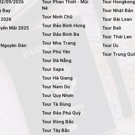
 02/09/2026
Tour Phan Thiết - Mũi
Tour Hongkong
Né
y Bay
Tour Nhật Bản
Tour Ninh Chữ
 2026
Tour Đài Loan
Tour Đảo Bình Hưng
uyến Mãi 2025
Tour Bali
Tour Đảo Bình Ba
i
Tour Thái Lan
Tour Nha Trang
t Nguyên Đán
Tour Úc
Tour Phú Yên
Tour Trung Qu
Tour Đà Nẵng
Tour Sapa
Tour Hà Giang
Tour Nam Du
Tour Quy Nhơn
Tour Tà Đùng
Tour Đảo Phú Quý
Tour Đông Bắc
Tour Tây Bắc