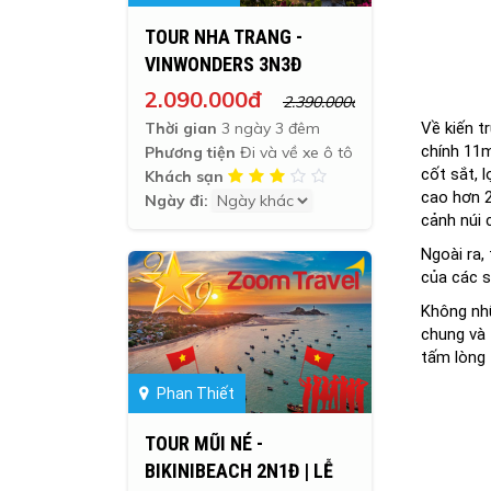
TOUR NHA TRANG -
VINWONDERS 3N3Đ
2.090.000đ
2.390.000đ
Thời gian
3 ngày 3 đêm
Về kiến t
chính 11
Phương tiện
Đi và về xe ô tô
cốt sắt, 
Khách sạn
cao hơn 2
Ngày đi:
cảnh núi 
Ngoài ra,
của các s
Không nhữ
chung và 
tấm lòng 
Phan Thiết
TOUR MŨI NÉ -
BIKINIBEACH 2N1Đ | LỄ