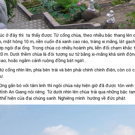
rúc ở đây thì ta thấy được Từ cổng chùa, theo nhiều bậc thang lên
m
, mặt hông 10 m, nền cuốn đá xanh cao ráo, tráng xi măng, lát gạc
lợp ngói đại ống. Trong chùa có nhiều hoành phi, liễn đối chạm khắc
0 m. Dưới thềm chùa là đôi tượng sư tử bằng
xi-măng
khá sinh độn
cao, hoặc ngắm cảnh ruộng đồng bát ngát...
 từ cổng nhìn lên, phía bên trái và bên phải chính chính điện, còn có
ư.
ng gắn bó với tâm linh thì ngôi chùa này hiện giờ đã được tôn vinh
tỉnh An Giang nói riêng. Từ dưới nhìn lên chùa trải qua những bậc t
thể hiện của đại chúng sanh. Nghiêng mình hướng về đức phật.