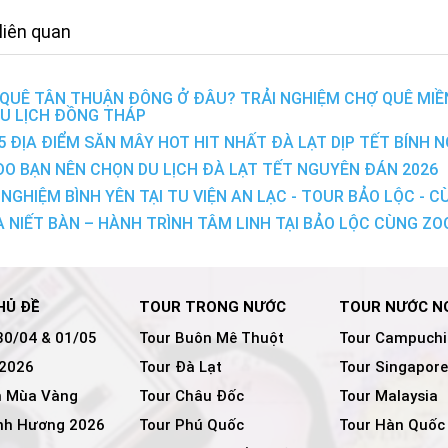
 liên quan
QUÊ TÂN THUẬN ĐÔNG Ở ĐÂU? TRẢI NGHIỆM CHỢ QUÊ MIỀ
DU LỊCH ĐỒNG THÁP
5 ĐỊA ĐIỂM SĂN MÂY HOT HIT NHẤT ĐÀ LẠT DỊP TẾT BÍNH N
 DO BẠN NÊN CHỌN DU LỊCH ĐÀ LẠT TẾT NGUYÊN ĐÁN 2026
 NGHIỆM BÌNH YÊN TẠI TU VIỆN AN LẠC - TOUR BẢO LỘC -
 NIẾT BÀN – HÀNH TRÌNH TÂM LINH TẠI BẢO LỘC CÙNG Z
HỦ ĐỀ
TOUR TRONG NƯỚC
TOUR NƯỚC N
30/04 & 01/05
Tour Buôn Mê Thuột
Tour Campuchi
 2026
Tour Đà Lạt
Tour Singapore
 Mùa Vàng
Tour Châu Đốc
Tour Malaysia
nh Hương 2026
Tour Phú Quốc
Tour Hàn Quốc