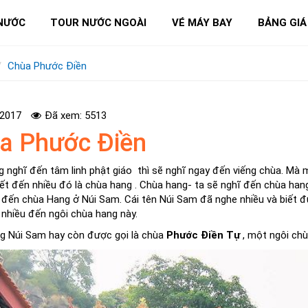
NƯỚC
TOUR NƯỚC NGOÀI
VÉ MÁY BAY
BẢNG GIÁ
Chùa Phước Điền
-2017
Đã xem: 5513
a Phước Điền
g nghĩ đến tâm linh phật giáo thì sẽ nghĩ ngay đến viếng chùa. Mà 
iết đến nhiều đó là chùa hang . Chùa hang- ta sẽ nghĩ đến chùa han
 đến chùa Hang ở Núi Sam. Cái tên Núi Sam đã nghe nhiều và biết 
 nhiều đến ngôi chùa hang này.
g Núi Sam hay còn được gọi là chùa
Phước Điền Tự
, một ngôi chù