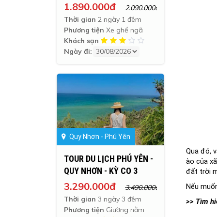
02/09
1.890.000đ
2.090.000đ
Thời gian
2 ngày 1 đêm
Phương tiện
Xe ghế ngã
Khách sạn
Ngày đi:
Quy Nhơn - Phú Yên
Qua đó, v
TOUR DU LỊCH PHÚ YÊN -
ào của xã
QUY NHƠN - KỲ CO 3
đất trời 
NGÀY 3 ĐÊM
3.290.000đ
Nếu muốn 
3.490.000đ
Thời gian
3 ngày 3 đêm
>> Tìm h
Phương tiện
Giường nằm