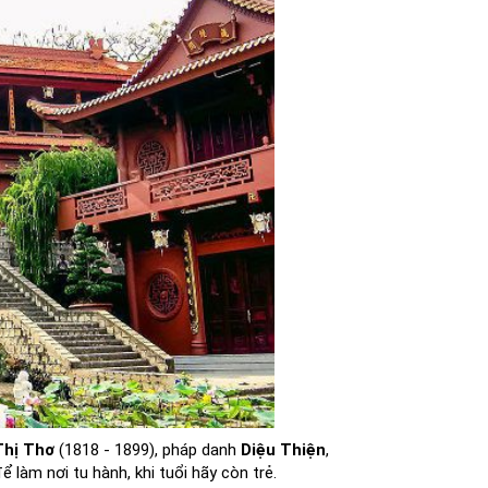
Thị Thơ
(
1818
-
1899
), pháp danh
Diệu Thiện
,
để làm nơi tu hành, khi tuổi hãy còn trẻ.