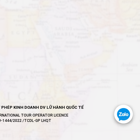
Y PHÉP KINH DOANH DV LỮ HÀNH QUỐC TẾ
RNATIONAL TOUR OPERATOR LICENCE
79-1444/2022 /TCDL-GP LHQT