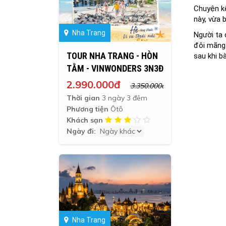
Chuyện kể
này, vừa 
Nha Trang
Người ta 
đôi mãng 
TOUR NHA TRANG - HÒN
sau khi b
TẰM - VINWONDERS 3N3Đ
2.990.000đ
3.350.000đ
Thời gian
3 ngày 3 đêm
Phương tiện
Ôtô
Khách sạn
Ngày đi:
Nha Trang