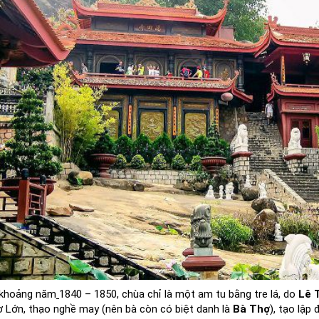
 khoảng năm
1840
–
1850
, chùa chỉ là một am tu bằng tre lá, do
Lê 
ợ Lớn
, thạo nghề may (nên bà còn có biệt danh là
Bà Thợ
), tạo lập 