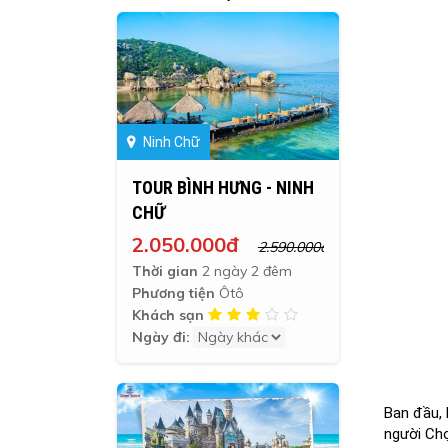
Ninh Chữ
TOUR BÌNH HƯNG - NINH
CHỮ
2.050.000đ
2.590.000đ
Thời gian
2 ngày 2 đêm
Phương tiện
Ôtô
Khách sạn
Ngày đi:
Ban đầu,
người
Ch