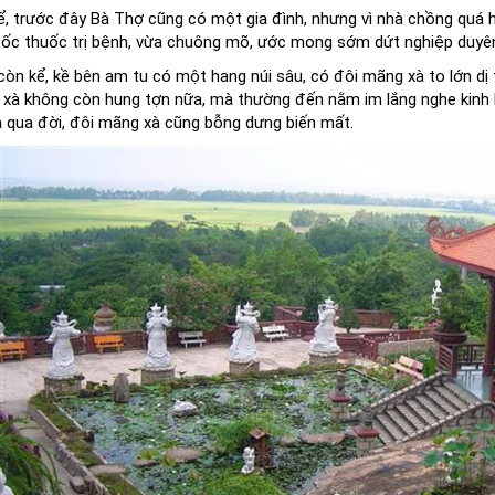
, trước đây Bà Thợ cũng có một gia đình, nhưng vì nhà chồng quá hà
bốc thuốc trị bệnh, vừa chuông mõ, ước mong sớm dứt nghiệp duyê
còn kể, kề bên am tu có một hang núi sâu, có đôi mãng xà to lớn dị 
xà không còn hung tợn nữa, mà thường đến nằm im lắng nghe kinh k
à qua đời, đôi mãng xà cũng bỗng dưng biến mất.