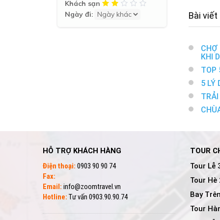
Khách sạn
Ngày đi:
Bài viết
CHỢ 
KHI 
TOP 
5 LÝ
TRẢI
CHÙA
HỖ TRỢ KHÁCH HÀNG
TOUR C
Điện thoại:
0903 90 90 74
Tour Lễ 
Fax:
Tour Hè
Email:
info@zoomtravel.vn
Bay Trên
Hotline:
Tư vấn 0903.90.90.74
Tour Hà