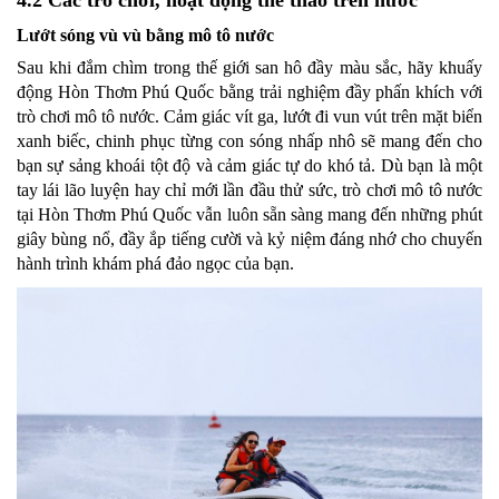
4.2 Các trò chơi, hoạt động thể thao trên nước
Lướt sóng vù vù bằng mô tô nước
Sau khi đắm chìm trong thế giới san hô đầy màu sắc, hãy khuấy
động Hòn Thơm Phú Quốc bằng trải nghiệm đầy phấn khích với
trò chơi mô tô nước. Cảm giác vít ga, lướt đi vun vút trên mặt biển
xanh biếc, chinh phục từng con sóng nhấp nhô sẽ mang đến cho
bạn sự sảng khoái tột độ và cảm giác tự do khó tả. Dù bạn là một
tay lái lão luyện hay chỉ mới lần đầu thử sức, trò chơi mô tô nước
tại Hòn Thơm Phú Quốc vẫn luôn sẵn sàng mang đến những phút
giây bùng nổ, đầy ắp tiếng cười và kỷ niệm đáng nhớ cho chuyến
hành trình khám phá đảo ngọc của bạn.