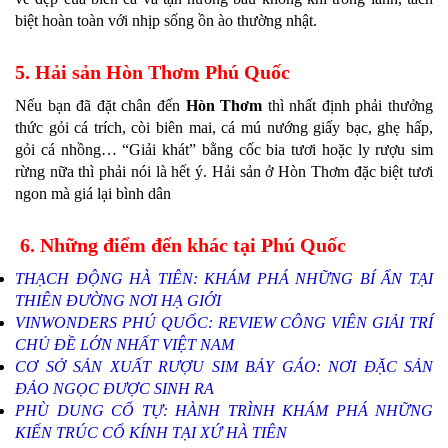
biệt hoàn toàn với nhịp sống ồn ào thường nhật.
5. Hải sản Hòn Thơm Phú Quốc
Nếu bạn đã đặt chân đến
Hòn Thơm
thì nhất định phải thưởng
thức gỏi cá trích, còi biên mai, cá mú nướng giấy bạc, ghẹ hấp,
gỏi cá nhồng… “Giải khát” bằng cốc bia tươi hoặc ly rượu sim
rừng nữa thì phải nói là hết ý. Hải sản ở Hòn Thơm đặc biệt tươi
ngon mà giá lại bình dân
6. Những điểm đến khác tại Phú Quốc
THẠCH ĐỘNG HÀ TIÊN: KHÁM PHÁ NHỮNG BÍ ẨN TẠI
THIÊN ĐƯỜNG NƠI HẠ GIỚI
VINWONDERS PHÚ QUỐC: REVIEW CÔNG VIÊN GIẢI TRÍ
CHỦ ĐỀ LỚN NHẤT VIỆT NAM
CƠ SỞ SẢN XUẤT RƯỢU SIM BẢY GÁO: NƠI ĐẶC SẢN
ĐẢO NGỌC ĐƯỢC SINH RA
PHÙ DUNG CỔ TỰ: HÀNH TRÌNH KHÁM PHÁ NHỮNG
KIẾN TRÚC CỔ KÍNH TẠI XỨ HÀ TIÊN