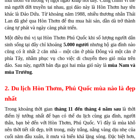
mùi thơm và hương vị ngọt ngào khắp nơi đây. Cũng chính vì thế
mà người đời truyền tai nhau, gọi đảo này là Hòn Thơm hay tên
khác là Đảo Dứa. Từ khoảng năm 1988, nhiều thương nhân Thái
Lan đã ghé qua Hòn Thơm để thu mua hải sản, dần dà trở thành
cảng tự phát và ngày càng phát triển.
Một điều thú vị tại Hòn Thơm Phú Quốc khi số lượng người dân
sinh sống tại đây chỉ khoảng
5.000 người
nhưng hộ gia đình nào
cũng có ít nhất 2 căn nhà – một căn ở phía Đông và một căn ở
phía Tây, nhằm phục vụ cho việc di chuyển theo gió mùa trên
đảo. Sau này, người bản địa gọi hai mùa gió này là
mùa Nam và
mùa Trướng
.
2. Du lịch Hòn Thơm, Phú Quốc mùa nào là đẹp
nhất
Trong khoảng thời gian
tháng 11 đến tháng 4 năm sau
là thời
điểm lý tưởng nhất để bạn có thể du lịch cùng gia đình, người
thân, bạn bè đến với Hòn Thơm, Phú Quốc. Vì đây là mùa khô
nên thời tiết rất đẹp, trời trong, mây trắng, nắng vàng dịu nhẹ của
cuối năm đầu xuân, ít mưa và biển khá lặng sóng. Đặc biệt hơn,