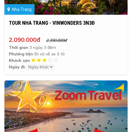
Nha Trang
TOUR NHA TRANG - VINWONDERS 3N3Đ
2.090.000đ
2.390.000đ
Thời gian
3 ngày 3 đêm
Phương tiện
Đi và về xe ô tô
Khách sạn
Ngày đi: