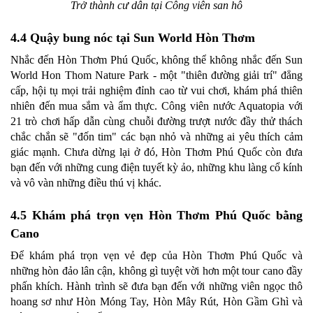
Trở thành cư dân tại Công viên san hô
4.4 Quậy bung nóc tại Sun World Hòn Thơm
Nhắc đến Hòn Thơm Phú Quốc, không thể không nhắc đến Sun
World Hon Thom Nature Park - một "thiên đường giải trí" đẳng
cấp, hội tụ mọi trải nghiệm đỉnh cao từ vui chơi, khám phá thiên
nhiên đến mua sắm và ẩm thực. Công viên nước Aquatopia với
21 trò chơi hấp dẫn cùng chuỗi đường trượt nước đầy thử thách
chắc chắn sẽ "đốn tim" các bạn nhỏ và những ai yêu thích cảm
giác mạnh. Chưa dừng lại ở đó, Hòn Thơm Phú Quốc còn đưa
bạn đến với những cung điện tuyết kỳ ảo, những khu làng cổ kính
và vô vàn những điều thú vị khác.
4.5 Khám phá trọn vẹn Hòn Thơm Phú Quốc bằng
Cano
Để khám phá trọn vẹn vẻ đẹp của Hòn Thơm Phú Quốc và
những hòn đảo lân cận, không gì tuyệt vời hơn một tour cano đầy
phấn khích. Hành trình sẽ đưa bạn đến với những viên ngọc thô
hoang sơ như Hòn Móng Tay, Hòn Mây Rút, Hòn Gầm Ghì và