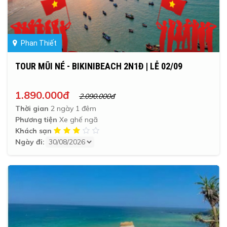
Phan Thiết
TOUR MŨI NÉ - BIKINIBEACH 2N1Đ | LỄ 02/09
1.890.000đ
2.090.000đ
Thời gian
2 ngày 1 đêm
Phương tiện
Xe ghế ngã
Khách sạn
Ngày đi: