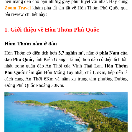
hẹn mang đến cho bạn những giây phút tuyệt vời nhất. Hãy cùng
Zoom Travel
khám phá tất tần tật về Hòn Thơm Phú Quốc qua
bài review chi tiết này!
1. Giới thiệu về Hòn Thơm Phú Quốc
Hòm Thơm nằm ở đâu
Hòn Thơm có diện tích hơn
5,7 nghìn m
, nằm ở
phía Nam của
2
đảo Phú Quốc
, tỉnh Kiên Giang – là một hòn đảo có diện tích lớn
nhất trong quần đảo An Thới của Vịnh Thái Lan.
Hòn Thơm
Phú Quốc
nằm gần Hòn Móng Tay nhất, chỉ 1,5Km, tiếp đến là
cách cảng An Thới 6Km và nằm xa trung tâm phương Dương
Đông Phú Quốc khoảng 30Km.