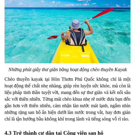
Những phút giây thư giãn bằng hoạt động chèo thuyền Kayak
Chèo thuyền kayak tại Hòn Thơm Phú Quốc không chỉ là một
hoạt động thể chất nhẹ nhàng, giúp rèn luyện sức khỏe, mà còn là
liệu pháp tinh thần tuyệt vời, mang đến sự thư giãn và kết nối sâu
sắc với thiên nhiên. Từng mái chèo khua nhẹ rẽ nước đưa bạn đến
gần hơn với thiên nhiên, cảm nhận làn nước mát lạnh, ngắm nhìn
những rặng san hô ẩn hiện dưới làn nước trong vắt, hay đơn giản
chỉ là tận hưởng bầu không khí trong lành và tiếng sóng vỗ rì rào.
4.3 Trở thành cư dân tại Công viên san hô