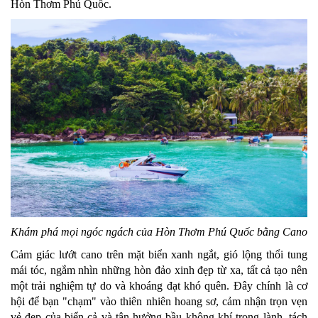
Hòn Thơm Phú Quốc.
Khám phá mọi ngóc ngách của Hòn Thơm Phú Quốc bằng Cano
Cảm giác lướt cano trên mặt biển xanh ngắt, gió lộng thổi tung
mái tóc, ngắm nhìn những hòn đảo xinh đẹp từ xa, tất cả tạo nên
một trải nghiệm tự do và khoáng đạt khó quên. Đây chính là cơ
hội để bạn "chạm" vào thiên nhiên hoang sơ, cảm nhận trọn vẹn
vẻ đẹp của biển cả và tận hưởng bầu không khí trong lành, tách