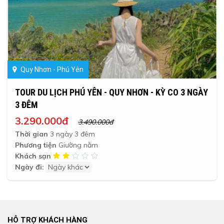
Quy Nhơn - Phú Yên
TOUR DU LỊCH PHÚ YÊN - QUY NHƠN - KỲ CO 3 NGÀY
3 ĐÊM
3.290.000đ
3.490.000đ
Thời gian
3 ngày 3 đêm
Phương tiện
Giường nằm
Khách sạn
Ngày đi:
HỖ TRỢ KHÁCH HÀNG