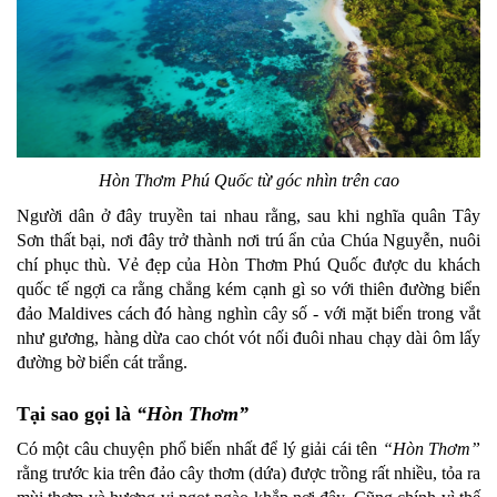
Hòn Thơm Phú Quốc từ góc nhìn trên cao
Người dân ở đây truyền tai nhau rằng, sau khi nghĩa quân Tây
Sơn thất bại, nơi đây trở thành nơi trú ẩn của Chúa Nguyễn, nuôi
chí phục thù. Vẻ đẹp của Hòn Thơm Phú Quốc được du khách
quốc tế ngợi ca rằng chẳng kém cạnh gì so với thiên đường biển
đảo Maldives cách đó hàng nghìn cây số - với mặt biển trong vắt
như gương, hàng dừa cao chót vót nối đuôi nhau chạy dài ôm lấy
đường bờ biển cát trắng.
Tại sao gọi là
“Hòn Thơm”
Có một câu chuyện phổ biến nhất để lý giải cái tên
“Hòn Thơm”
rằng trước kia trên đảo cây thơm (dứa) được trồng rất nhiều, tỏa ra