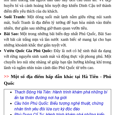
huyền bí và cảnh hoàng hôn tuyệt đẹp khiến Dinh Cậu trở thành
điểm đến yêu thích của du khách.
Suối Tranh:
Một dòng suối mát lạnh nằm giữa rừng núi xanh
mát, Suối Tranh là địa điểm lý tưởng để bạn hòa mình vào thiên
nhiên, thư giãn sau những giờ tham quan vườn tiêu.
Bãi Sao:
Một trong những bãi biển đẹp nhất Phú Quốc, Bãi Sao
với bãi cát trắng mịn và làn nước xanh biếc sẽ mang lại cho bạn
những khoảnh khắc thư giãn tuyệt vời.
Vườn Quốc Gia Phú Quốc:
Đây là nơi có hệ sinh thái đa dạng
với rừng nguyên sinh xanh mát và động thực vật phong phú. Một
chuyến leo núi nhẹ nhàng sẽ giúp bạn tận hưởng không khí trong
lành và ngắm nhìn toàn cảnh đảo Phú Quốc từ trên cao.
​>>
Một số địa điểm hấp dẫn khác tại Hà Tiên - Phú
Quốc
Thạch Động Hà Tiên: Hành trình khám phá những bí
ẩn tại thiên đường nơi hạ giới
Cầu hôn Phú Quốc: Biểu tượng nghệ thuật, chứng
nhân tình yêu đôi lứa cực kỳ độc đáo
Phù Dung Cổ Tự: Hành trình khám phá những kiến