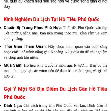
hệ, giúp du khách hiểu sâu sắc hơn về cuộc sống giản dị nơi
đây.
Kinh Nghiệm Du Lịch Tại Hồ Tiêu Phú Quốc
Chuẩn Bị Trang Phục Phù Hợp:
Thời tiết Phú Quốc vào dịp
Tết thường nắng nhẹ, bạn nên mang theo mũ, kính râm và kem
chống nắng.
Thời Gian Tham Quan:
Hãy chọn tham quan vào buổi sáng
hoặc chiều để tránh nắng gắt. Khoảng 1-2 giờ là đủ để trải nghiệm
và chụp ảnh lưu niệm.
Mua Sắm:
Hồ tiêu Phú Quốc là món quà lý tưởng. Bạn có thể
mua tiêu ngay tại các vườn tiêu để đảm bảo chất lượng và giá cả
hợp lý.
Gợi Ý Một Số Địa Điểm Du Lịch Gần Hồ Tiêu
Phú Quốc
Dinh Cậu:
Chỉ cách trung tâm Phú Quốc vài km, Dinh Cậu là
nơi linh thiêng mà người dân đảo hay đến cầu bình an. Vẻ đẹp