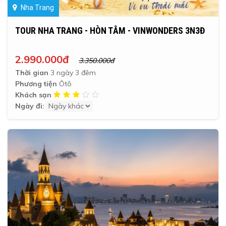
Nha Trang
TOUR NHA TRANG - HÒN TẰM - VINWONDERS 3N3Đ
2.990.000đ
3.350.000đ
Thời gian
3 ngày 3 đêm
Phương tiện
Ôtô
Khách sạn
Ngày đi: