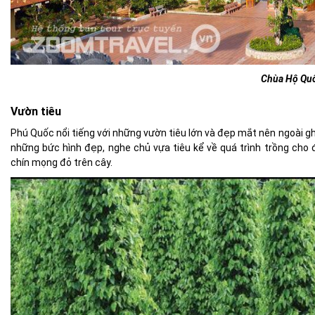
Chùa Hộ Qu
Vườn tiêu
Phú Quốc nổi tiếng với những
vườn tiêu lớn và đẹp mắt
nên ngoài gh
những bức hình đẹp
, nghe chủ vựa tiêu kể về quá trình trồng ch
chín mọng
đỏ trên cây.