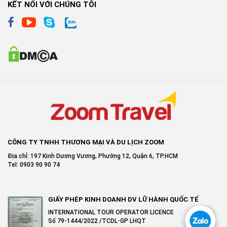
KẾT NỐI VỚI CHÚNG TÔI
CÔNG TY TNHH THƯƠNG MẠI VÀ DU LỊCH ZOOM
Địa chỉ: 197 Kinh Dương Vương, Phường 12, Quận 6, TP.HCM
Tel: 0903 90 90 74
GIẤY PHÉP KINH DOANH DV LỮ HÀNH QUỐC TẾ
INTERNATIONAL TOUR OPERATOR LICENCE
Số 79-1444/2022 /TCDL-GP LHQT