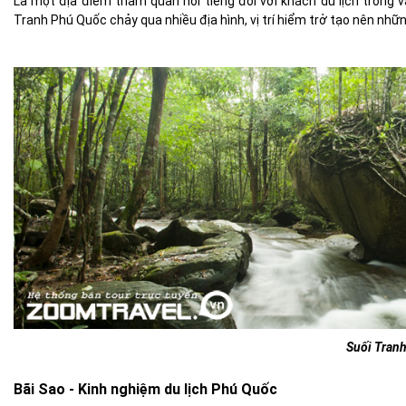
Là một địa đ
iểm tham quan nổi tiếng
đối với khách du lịch trong 
Tranh Phú Quốc chảy qua nhiều địa hình, vị trí hiểm trở tạo nên nh
Suối Tran
Bãi Sao - Kinh nghiệm du lịch Phú Quốc