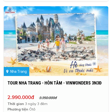
Nha Trang
TOUR NHA TRANG - HÒN TẰM - VINWONDERS 3N3Đ
2.990.000đ
3.350.000đ
Thời gian
3 ngày 3 đêm
Phương tiện
Ôtô