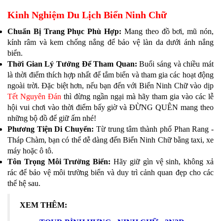
Kinh Nghiệm Du Lịch Biển Ninh Chữ
Chuẩn Bị Trang Phục Phù Hợp:
Mang theo đồ bơi, mũ nón,
kính râm và kem chống nắng để bảo vệ làn da dưới ánh nắng
biển.
Thời Gian Lý Tưởng Để Tham Quan:
Buổi sáng và chiều mát
là thời điểm thích hợp nhất để tắm biển và tham gia các hoạt động
ngoài trời. Đặc biệt hơn, nếu bạn đến với Biển Ninh Chữ vào dịp
Tết Nguyên Đán
thì đừng ngần ngại mà hãy tham gia vào các lễ
hội vui chơi vào thời điểm bấy giờ và ĐỪNG QUÊN mang theo
những bộ đồ để giữ ấm nhé!
Phương Tiện Di Chuyển:
Từ trung tâm thành phố Phan Rang -
Tháp Chàm, bạn có thể dễ dàng đến Biển Ninh Chữ bằng taxi, xe
máy hoặc ô tô.
Tôn Trọng Môi Trường Biển:
Hãy giữ gìn vệ sinh, không xả
rác để bảo vệ môi trường biển và duy trì cảnh quan đẹp cho các
thế hệ sau.
XEM THÊM: