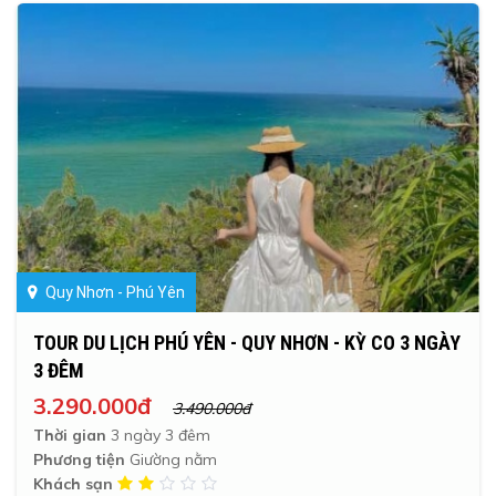
Quy Nhơn - Phú Yên
TOUR DU LỊCH PHÚ YÊN - QUY NHƠN - KỲ CO 3 NGÀY
3 ĐÊM
3.290.000đ
3.490.000đ
Thời gian
3 ngày 3 đêm
Phương tiện
Giường nằm
Khách sạn