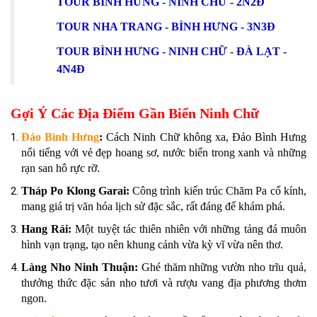
TOUR BÌNH HƯNG - NINH CHỮ - 2N2Đ
TOUR NHA TRANG - BÌNH HƯNG - 3N3Đ
TOUR BÌNH HƯNG - NINH CHỮ - ĐÀ LẠT -
4N4Đ
Gợi Ý Các Địa Điểm Gần Biển Ninh Chữ
Đảo Bình Hưng
:
Cách Ninh Chữ không xa, Đảo Bình Hưng
nổi tiếng với vẻ đẹp hoang sơ, nước biển trong xanh và những
rạn san hô rực rỡ.
Tháp Po Klong Garai:
Công trình kiến trúc Chăm Pa cổ kính,
mang giá trị văn hóa lịch sử đặc sắc, rất đáng để khám phá.
Hang Rái:
Một tuyệt tác thiên nhiên với những tảng đá muôn
hình vạn trạng, tạo nên khung cảnh vừa kỳ vĩ vừa nên thơ.
Làng Nho Ninh Thuận:
Ghé thăm những vườn nho trĩu quả,
thưởng thức đặc sản nho tươi và rượu vang địa phương thơm
ngon.