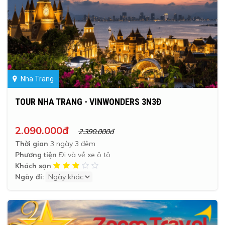
Nha Trang
TOUR NHA TRANG - VINWONDERS 3N3Đ
2.090.000đ
2.390.000đ
Thời gian
3 ngày 3 đêm
Phương tiện
Đi và về xe ô tô
Khách sạn
Ngày đi: