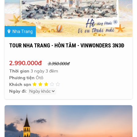
Nha Trang
TOUR NHA TRANG - HÒN TẰM - VINWONDERS 3N3Đ
2.990.000đ
3.350.000đ
Thời gian
3 ngày 3 đêm
Phương tiện
Ôtô
Khách sạn
Ngày đi: