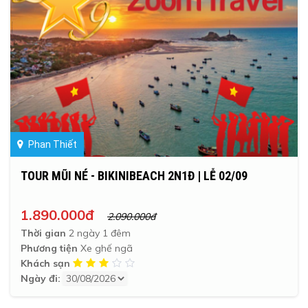
Phan Thiết
TOUR MŨI NÉ - BIKINIBEACH 2N1Đ | LỄ 02/09
1.890.000đ
2.090.000đ
Thời gian
2 ngày 1 đêm
Phương tiện
Xe ghế ngã
Khách sạn
Ngày đi: