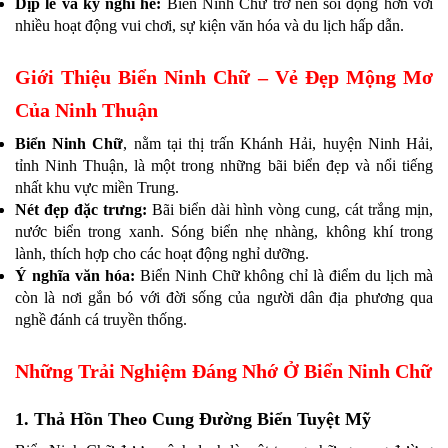
Dịp lễ và kỳ nghỉ hè:
Biển Ninh Chữ trở nên sôi động hơn với
nhiều hoạt động vui chơi, sự kiện văn hóa và du lịch hấp dẫn.
Giới Thiệu Biển Ninh Chữ – Vẻ Đẹp Mộng Mơ
Của Ninh Thuận
Biển Ninh Chữ
, nằm tại thị trấn Khánh Hải, huyện Ninh Hải,
tỉnh Ninh Thuận, là một trong những bãi biển đẹp và nổi tiếng
nhất khu vực miền Trung.
Nét đẹp đặc trưng:
Bãi biển dài hình vòng cung, cát trắng mịn,
nước biển trong xanh. Sóng biển nhẹ nhàng, không khí trong
lành, thích hợp cho các hoạt động nghỉ dưỡng.
Ý nghĩa văn hóa:
Biển Ninh Chữ không chỉ là điểm du lịch mà
còn là nơi gắn bó với đời sống của người dân địa phương qua
nghề đánh cá truyền thống.
Những Trải Nghiệm Đáng Nhớ Ở Biển Ninh Chữ
1. Thả Hồn Theo Cung Đường Biển Tuyệt Mỹ