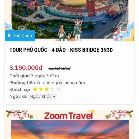
Phú Quốc
TOUR PHÚ QUỐC - 4 ĐẢO - KISS BRIDGE 3N3Đ
3.190.000đ
3.690.000đ
Thời gian
3 ngày 3 đêm
Phương tiện
Xe ghế ngã/giường nằm
Khách sạn
Ngày đi: