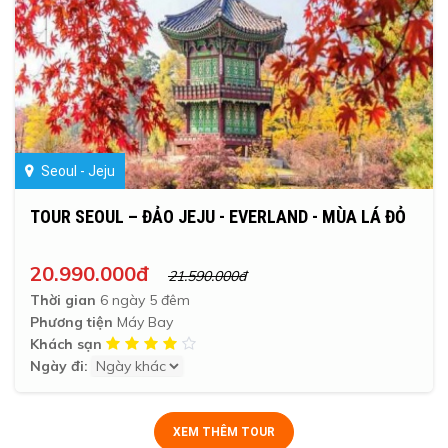
Seoul - Jeju
TOUR SEOUL – ĐẢO JEJU - EVERLAND - MÙA LÁ ĐỎ
20.990.000đ
21.590.000đ
Thời gian
6 ngày 5 đêm
Phương tiện
Máy Bay
Khách sạn
Ngày đi:
XEM THÊM TOUR