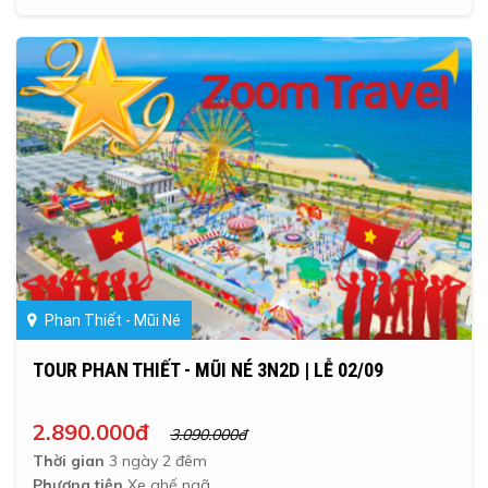
Phan Thiết - Mũi Né
TOUR PHAN THIẾT - MŨI NÉ 3N2D | LỄ 02/09
2.890.000đ
3.090.000đ
Thời gian
3 ngày 2 đêm
Phương tiện
Xe ghế ngã