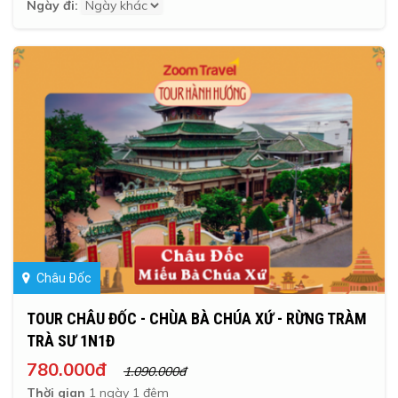
Ngày đi:
Châu Đốc
TOUR CHÂU ĐỐC - CHÙA BÀ CHÚA XỨ - RỪNG TRÀM
TRÀ SƯ 1N1Đ
780.000đ
1.090.000đ
Thời gian
1 ngày 1 đêm