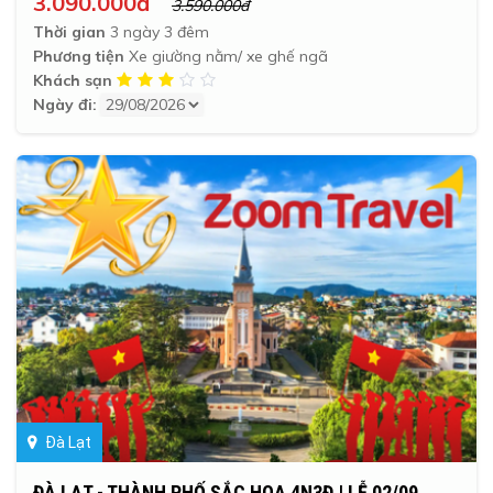
3.090.000đ
3.590.000đ
Thời gian
3 ngày 3 đêm
Phương tiện
Xe giường nằm/ xe ghế ngã
Khách sạn
Ngày đi:
Đà Lạt
ĐÀ LẠT - THÀNH PHỐ SẮC HOA 4N3Đ | LỄ 02/09