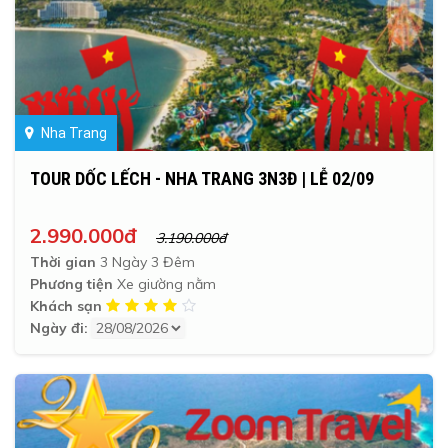
Nha Trang
TOUR DỐC LẾCH - NHA TRANG 3N3Đ | LỄ 02/09
2.990.000đ
3.190.000đ
Thời gian
3 Ngày 3 Đêm
Phương tiện
Xe giường nằm
Khách sạn
Ngày đi: