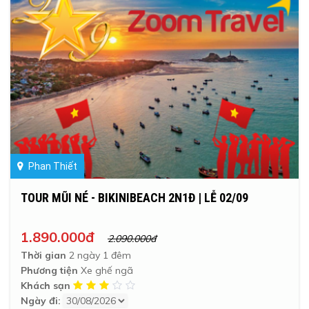
Phan Thiết
TOUR MŨI NÉ - BIKINIBEACH 2N1Đ | LỄ 02/09
1.890.000đ
2.090.000đ
Thời gian
2 ngày 1 đêm
Phương tiện
Xe ghế ngã
Khách sạn
Ngày đi: