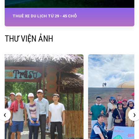
THUÊ XE DU LỊCH TỪ 29 - 45 CHỖ
THƯ VIỆN ẢNH
‹
›