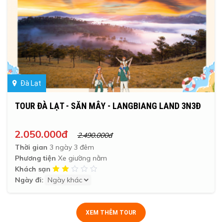
Đà Lạt
TOUR ĐÀ LẠT - SĂN MÂY - LANGBIANG LAND 3N3Đ
2.050.000đ
2.490.000đ
Thời gian
3 ngày 3 đêm
Phương tiện
Xe giường nằm
Khách sạn
Ngày đi:
XEM THÊM TOUR