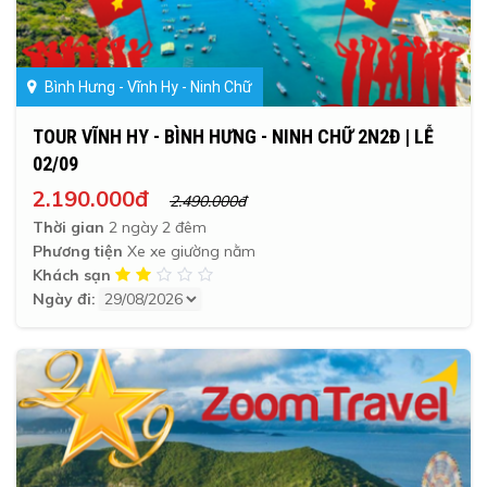
Bình Hưng - Vĩnh Hy - Ninh Chữ
TOUR VĨNH HY - BÌNH HƯNG - NINH CHỮ 2N2Đ | LỄ
02/09
2.190.000đ
2.490.000đ
Thời gian
2 ngày 2 đêm
Phương tiện
Xe xe giường nằm
Khách sạn
Ngày đi: