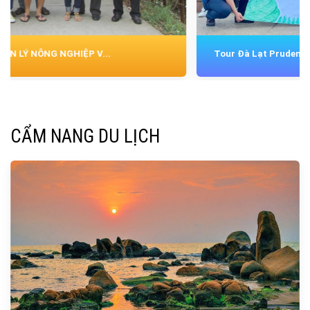
Tour Đà Lạt Prudential ✖️ Zoom Travel 0...
CẨM NANG DU LỊCH