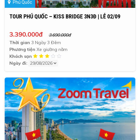
Phú Quốc
TOUR PHÚ QUỐC – KISS BRIDGE 3N3Đ | LỄ 02/09
3.390.000đ
3.690.000đ
Thời gian
3 Ngày 3 Đêm
Phương tiện
Xe giường nằm
Khách sạn
Ngày đi: