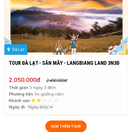
Đà Lạt
TOUR ĐÀ LẠT - SĂN MÂY - LANGBIANG LAND 3N3Đ
2.050.000đ
2.490.000đ
Thời gian
3 ngày 3 đêm
Phương tiện
Xe giường nằm
Khách sạn
Ngày đi:
XEM THÊM TOUR