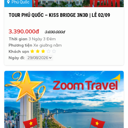
Phú Quốc
TOUR PHÚ QUỐC – KISS BRIDGE 3N3Đ | LỄ 02/09
3.390.000đ
3.690.000đ
Thời gian
3 Ngày 3 Đêm
Phương tiện
Xe giường nằm
Khách sạn
Ngày đi: