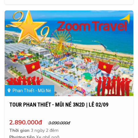
Phan Thiết - Mũi Né
TOUR PHAN THIẾT - MŨI NÉ 3N2D | LỄ 02/09
2.890.000đ
3.090.000đ
Thời gian
3 ngày 2 đêm
Phương tiện
Xe ghế ngã