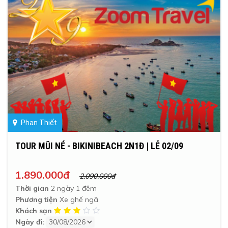
Phan Thiết
TOUR MŨI NÉ - BIKINIBEACH 2N1Đ | LỄ 02/09
1.890.000đ
2.090.000đ
Thời gian
2 ngày 1 đêm
Phương tiện
Xe ghế ngã
Khách sạn
Ngày đi: