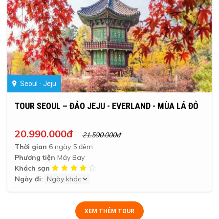
Seoul - Jeju
TOUR SEOUL – ĐẢO JEJU - EVERLAND - MÙA LÁ ĐỎ
20.990.000đ
21.590.000đ
Thời gian
6 ngày 5 đêm
Phương tiện
Máy Bay
Khách sạn
Ngày đi:
XEM THÊM TOUR