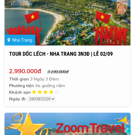
Nha Trang
TOUR DỐC LẾCH - NHA TRANG 3N3Đ | LỄ 02/09
2.990.000đ
3.190.000đ
Thời gian
3 Ngày 3 Đêm
Phương tiện
Xe giường nằm
Khách sạn
Ngày đi: