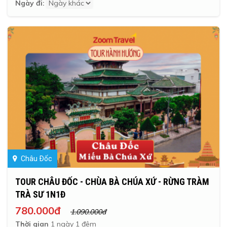
Ngày đi:
Châu Đốc
TOUR CHÂU ĐỐC - CHÙA BÀ CHÚA XỨ - RỪNG TRÀM
TRÀ SƯ 1N1Đ
780.000đ
1.090.000đ
Thời gian
1 ngày 1 đêm