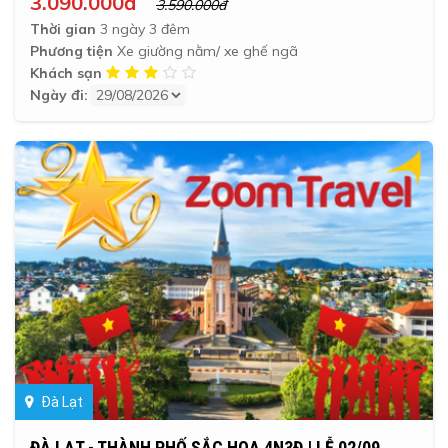
3.090.000đ
3.590.000đ
Thời gian
3 ngày 3 đêm
Phương tiện
Xe giường nằm/ xe ghế ngã
Khách sạn
Ngày đi:
Đà Lạt
ĐÀ LẠT - THÀNH PHỐ SẮC HOA 4N3Đ | LỄ 02/09