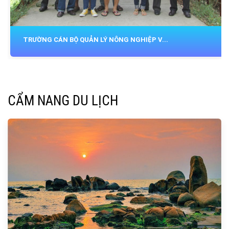
Tour Đà Lạt Prudential ✖️ Zoom Travel 0...
CẨM NANG DU LỊCH