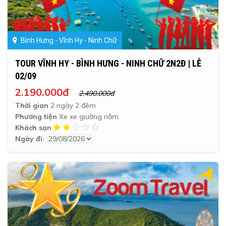
Bình Hưng - Vĩnh Hy - Ninh Chữ
TOUR VĨNH HY - BÌNH HƯNG - NINH CHỮ 2N2Đ | LỄ
02/09
2.190.000đ
2.490.000đ
Thời gian
2 ngày 2 đêm
Phương tiện
Xe xe giường nằm
Khách sạn
Ngày đi: