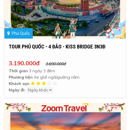
Phú Quốc
TOUR PHÚ QUỐC - 4 ĐẢO - KISS BRIDGE 3N3Đ
3.190.000đ
3.690.000đ
Thời gian
3 ngày 3 đêm
Phương tiện
Xe ghế ngã/giường nằm
Khách sạn
Ngày đi: