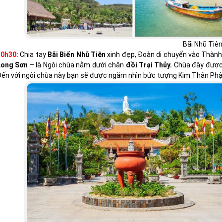
Bãi Nhũ Tiê
10h30:
Chia tay
Bãi Biển Nhũ Tiên
xinh đẹp, Đoàn di chuyển vào Thàn
Long Sơn
– là Ngôi chùa nằm dưới chân
đồi Trại Thủy.
Chùa đây được 
ến với ngôi chùa này bạn sẽ được ngắm nhìn bức tượng Kim Thân Ph