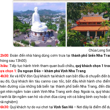
Chùa Long S
12h00:
Đoàn đến nhà hàng dùng cơm trưa tại
thành phố biển Nha Tra
hòng sau 13h00).
hiều:
Tiếp tục hành trình tham quan buổi chiều,
quý khách chọn 1 tro
ựa chọn 1:
Du ngoạn Đảo – khám phá Vịnh Nha Trang
14h30:
Xe và HDV đón Quý khách tại khách sạn bắt đầu di chuyển đến 
au đó, Quý khách lên tàu canno cao tốc, bắt đầu khởi hành cho điể
hiên đường của những bãi biển tại thành phố biển Nha Trang, đến đ
gơi nhìn ngắm toàn cảnh Vịnh Nha Trang xinh đẹp. Ngoài ra, quý khác
ranh là lặn ngắm san hô và chơi đùa cùng với cá bằng bình oxy hoặc 
rải nghiệm).
16h30:
Quý khách tự do vui chơi tại
Vịnh San Hô
– Nơi đây là điểm để d