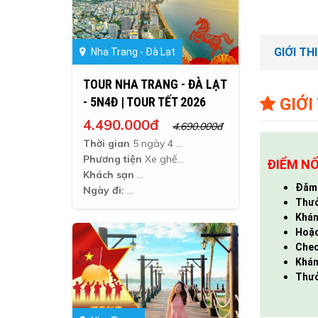
GIỚI TH
Nha Trang - Đà Lạt
TOUR NHA TRANG - ĐÀ LẠT
GIỚI
- 5N4Đ | TOUR TẾT 2026
4.490.000đ
4.690.000đ
Thời gian
5 ngày 4 đêm
Phương tiện
Xe ghế ngã
ĐIỂM N
Khách sạn
Đắm 
Ngày đi:
Thưở
Khám
Hoặc
Check
Khám
Thưở