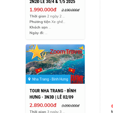
2N2Đ LỄ 30/4 & 1/5 2025
1.990.000đ
2.190.000đ
Thời gian
2 ngày 2 đêm
Phương tiện
Xe ghế ngã
Khách sạn
Ngày đi:
Nha Trang - Bình Hưng
TOUR NHA TRANG - BÌNH
HƯNG - 3N3Đ | LỄ 02/09
2.890.000đ
3.090.000đ
k
Thời gian
3 ngày 3 đêm