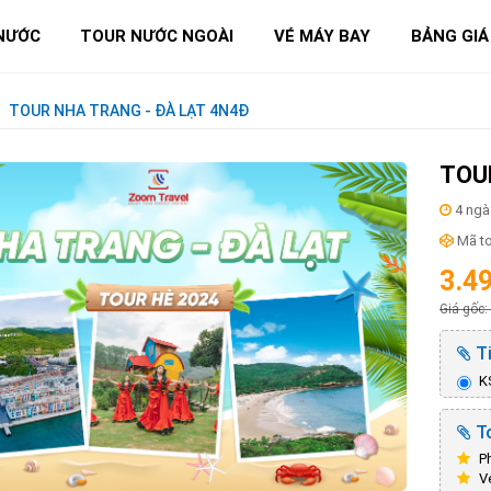
NƯỚC
TOUR NƯỚC NGOÀI
VÉ MÁY BAY
BẢNG GIÁ
TOUR NHA TRANG - ĐÀ LẠT 4N4Đ
TOU
4 ngà
Mã to
3.4
Giá gốc:
Ti
K
To
Ph
Vé