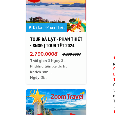
Đà Lạt - Phan Thiết
TOUR ĐÀ LẠT - PHAN THIẾT
- 3N3Đ | TOUR TẾT 2024
2.790.000đ
3.290.000đ
Thời gian
3 Ngày 3 Đêm
p
Phương tiện
Xe du lịch
C
Khách sạn
L
Ngày đi:
S
t
n
T
t