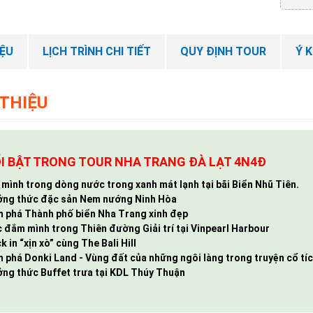
IỆU
LỊCH TRÌNH CHI TIẾT
QUY ĐỊNH TOUR
Ý 
 THIỆU
ỔI BẬT TRONG TOUR NHA TRANG
ĐÀ LẠT 4N4Đ
mình trong dòng nước trong xanh mát lạnh tại bãi Biển Nhũ Tiên.
ng thức đặc sản Nem nướng Ninh Hòa
 phá Thành phố biển Nha Trang xinh đẹp
 đắm mình trong Thiên đường Giải trí tại Vinpearl Harbour
 in “xịn xò” cùng The Bali Hill
 phá Donki Land - Vùng đất của những ngôi làng trong truyện cổ tí
ng thức Buffet trưa tại KDL Thúy Thuận