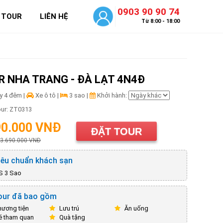
0903 90 90 74
 TOUR
LIÊN HỆ
Từ 8:00 - 18:00
R NHA TRANG - ĐÀ LẠT 4N4Đ
y 4 đêm |
Xe ô tô |
3 sao |
Khởi hành:
ur: ZT0313
90.000 VNĐ
ĐẶT TOUR
 3.690.000 VNĐ
êu chuẩn khách sạn
S 3 Sao
ur đã bao gồm
ương tiện
Lưu trú
Ăn uống
 tham quan
Quà tặng