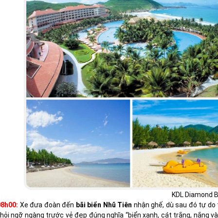
KDL Diamond 
08h00:
Xe đưa đoàn đến
bãi biển Nhũ Tiên
nhận ghế, dù sau đó tự do 
hỏi ngỡ ngàng trước vẻ đẹp đúng nghĩa “biển xanh, cát trắng, nắng và