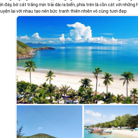
ới đáy, bờ cát trắng mịn trải dài ra biển, phía trên là cồn cát với nh
uyện lại với nhau tạo nên bức tranh thiên nhiên vô cùng tươi đẹp.