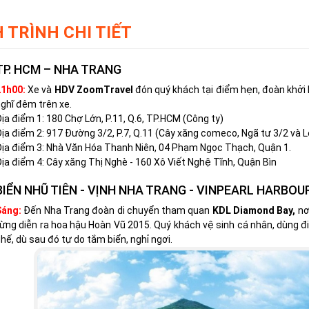
 TRÌNH CHI TIẾT
TP. HCM – NHA TRANG
21h00:
Xe và
HDV ZoomTravel
đón quý khách tại điểm hẹn, đoàn khởi
ghĩ đêm trên xe.
ịa điểm 1: 180 Chợ Lớn, P.11, Q.6, TP.HCM (Công ty)
ịa điểm 2: 917 Đường 3/2, P.7, Q.11 (Cây xăng comeco, Ngã tư 3/2 và L
ịa điểm 3: Nhà Văn Hóa Thanh Niên, 04 Phạm Ngọc Thạch, Quận 1.
ịa điểm 4: Cây xăng Thị Nghè - 160 Xô Viết Nghệ Tĩnh, Quận Bìn
BIỂN NHŨ TIÊN - VỊNH NHA TRANG - VINPEARL HARBOUR 
Sáng:
Đến Nha Trang đoàn di chuyển tham quan
KDL Diamond Bay,
nơi
ừng diễn ra hoa hậu Hoàn Vũ 2015. Quý khách vệ sinh cá nhân, dùng 
hế, dù sau đó tự do tắm biển, nghỉ ngơi.