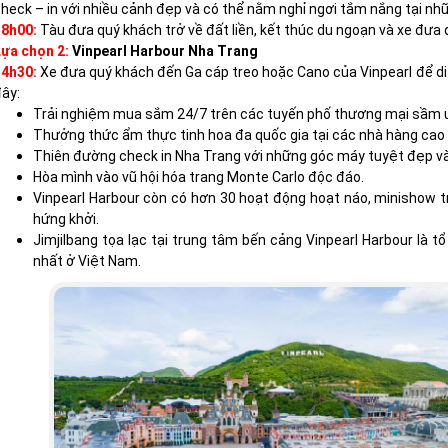
heck – in với nhiều cảnh đẹp và có thể nằm nghỉ ngơi tắm nắng tại nhữ
18h00:
Tàu đưa quý khách trở về đất liền, kết thúc du ngoạn và xe đưa 
ựa chọn 2:
Vinpearl Harbour Nha Trang
14h30:
Xe đưa quý khách đến Ga cáp treo hoặc Cano của Vinpearl để d
ây:
Trải nghiệm mua sắm 24/7 trên các tuyến phố thương mại sầm 
Thưởng thức ẩm thực tinh hoa đa quốc gia tại các nhà hàng cao
Thiên đường check in Nha Trang với những góc máy tuyệt đẹp và 
Hòa mình vào vũ hội hóa trang Monte Carlo độc đáo.
Vinpearl Harbour còn có hơn 30 hoạt động hoạt náo, minishow tr
hứng khởi.
Jimjilbang tọa lạc tại trung tâm bến cảng Vinpearl Harbour là
nhất ở Việt Nam.