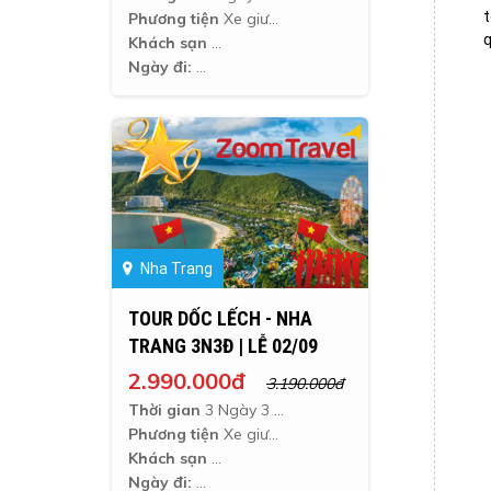
t
Phương tiện
Xe giường nằm
q
Khách sạn
Ngày đi:
Nha Trang
TOUR DỐC LẾCH - NHA
TRANG 3N3Đ | LỄ 02/09
2.990.000đ
3.190.000đ
Thời gian
3 Ngày 3 Đêm
Phương tiện
Xe giường nằm
Khách sạn
Ngày đi: