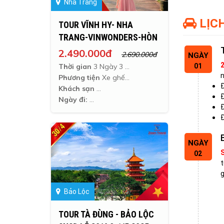
Nha Trang
LỊCH
TOUR VĨNH HY- NHA
TRANG-VINWONDERS-HÒN
TẰM 3N3Đ LỄ 2/9
2.490.000đ
2.690.000đ
NGÀY
01
Thời gian
3 Ngày 3 Đêm
n
Phương tiện
Xe ghế ngã, giường nằm + 100k
Đ
Khách sạn
Đ
Ngày đi:
Đ
Đ
NGÀY
02
t
g
Bảo Lộc
TOUR TÀ ĐÙNG - BẢO LỘC