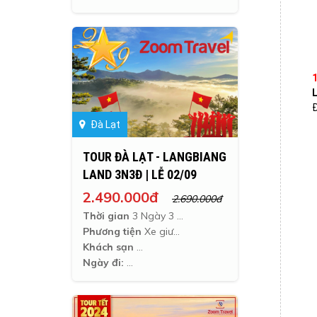
Đ
Đà Lạt
TOUR ĐÀ LẠT - LANGBIANG
LAND 3N3Đ | LỄ 02/09
2.490.000đ
2.690.000đ
Thời gian
3 Ngày 3 Đêm
Phương tiện
Xe giường nằm
Khách sạn
Ngày đi: