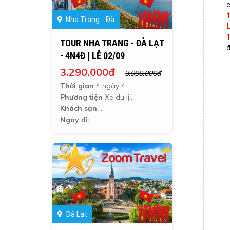
c
Nha Trang - Đà
L
TOUR NHA TRANG - ĐÀ LẠT
đ
- 4N4Đ | LỄ 02/09
3.290.000đ
3.990.000đ
Thời gian
4 ngày 4 đêm
Phương tiện
Xe du lịch
Khách sạn
Ngày đi:
Đà Lạt