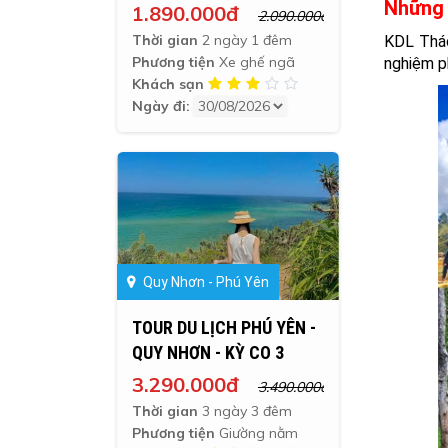
02/09
Những 
1.890.000đ
2.090.000đ
Thời gian
2 ngày 1 đêm
KDL Thác
Phương tiện
Xe ghế ngã
nghiệm p
Khách sạn
Ngày đi:
Quy Nhơn - Phú Yên
TOUR DU LỊCH PHÚ YÊN -
QUY NHƠN - KỲ CO 3
NGÀY 3 ĐÊM
3.290.000đ
3.490.000đ
Thời gian
3 ngày 3 đêm
Phương tiện
Giường nằm