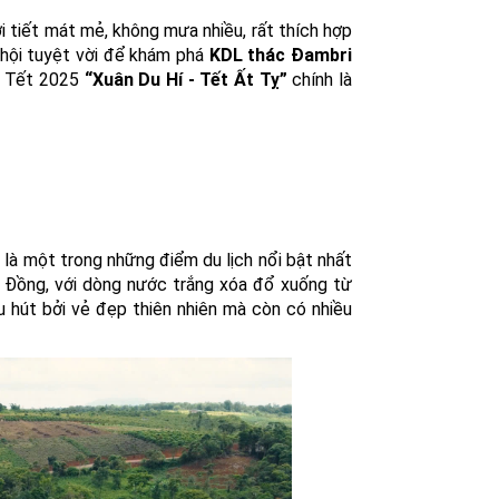
ời tiết mát mẻ, không mưa nhiều, rất thích hợp
 hội tuyệt vời để khám phá
KDL thác Đambri
nh Tết 2025
“Xuân Du Hí - Tết Ất Tỵ”
chính là
à một trong những điểm du lịch nổi bật nhất
m Đồng, với dòng nước trắng xóa đổ xuống từ
u hút bởi vẻ đẹp thiên nhiên mà còn có nhiều