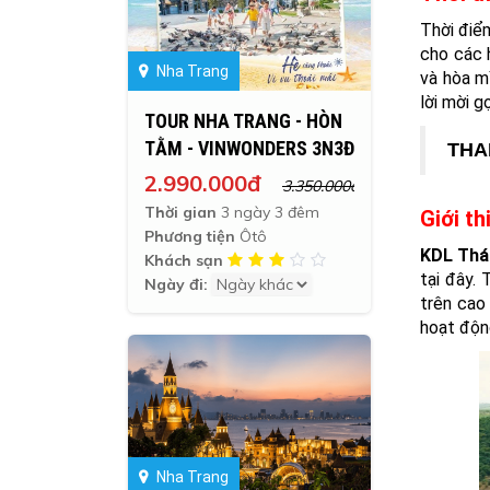
Thời điểm
cho các h
Nha Trang
và hòa m
lời mời g
TOUR NHA TRANG - HÒN
TẰM - VINWONDERS 3N3Đ
THA
2.990.000đ
3.350.000đ
Thời gian
3 ngày 3 đêm
Giới t
Phương tiện
Ôtô
KDL Thá
Khách sạn
tại đây.
Ngày đi:
trên cao
hoạt độn
Nha Trang