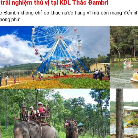
trải nghiệm thú vị tại KDL Thác Đambri
 Đambri không chỉ có thác nước hùng vĩ mà còn mang đến nhi
hong phú: