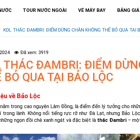
NƯỚC
TOUR NƯỚC NGOÀI
VÉ MÁY BAY
BẢNG GIÁ
KDL THÁC ĐAMBRI: ĐIỂM DỪNG CHÂN KHÔNG THỂ BỎ QUA TẠI 
-2024
Đã xem: 3919
 THÁC ĐAMBRI: ĐIỂM DỪ
 BỎ QUA TẠI BẢO LỘC
hiệu về Bảo Lộc
nằm trong cao nguyên Lâm Đồng, là điểm đến lý tưởng cho nhữn
í trong lành. Không nổi tiếng rực rỡ như Đà Lạt, nhưng Bảo Lộc
những ngọn đồi chè xanh ngát và đặc biệt là
thác Đambri
– một 