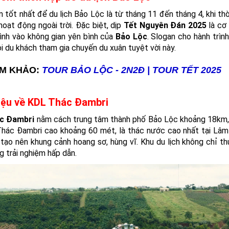
 tốt nhất để du lịch Bảo Lộc là từ tháng 11 đến tháng 4, khi th
oạt động ngoài trời. Đặc biệt, dịp
Tết Nguyên Đán 2025
là cơ
ình vào không gian yên bình của
Bảo Lộc
. Slogan cho hành trì
ọi du khách tham gia chuyến du xuân tuyệt vời này.
M KHẢO:
TOUR BẢO LỘC - 2N2Đ | TOUR TẾT 2025
hiệu về KDL Thác Đambri
c Đambri
nằm cách trung tâm thành phố Bảo Lộc khoảng 18km, l
 Thác Đambri cao khoảng 60 mét, là thác nước cao nhất tại Lâ
 tạo nên khung cảnh hoang sơ, hùng vĩ. Khu du lịch không chỉ th
g trải nghiệm hấp dẫn.