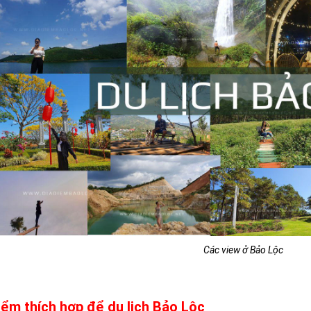
Các view ở Bảo Lộc
iểm thích hợp để du lịch Bảo Lộc