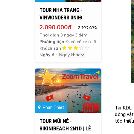
TOUR NHA TRANG -
VINWONDERS 3N3Đ
2.090.000đ
2.390.000đ
Thời gian
3 ngày 3 đêm
Phương tiện
Đi và về xe ô tô
Khách sạn
Ngày đi:
Phan Thiết
Tại KDL 
động vật
TOUR MŨI NÉ -
tộc thiểu
BIKINIBEACH 2N1Đ | LỄ