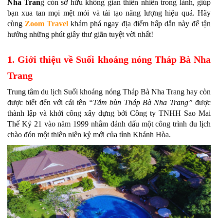
Nha Tran
g còn sở hữu không gian thiên nhiên trong lành, giúp
bạn xua tan mọi mệt mỏi và tái tạo năng lượng hiệu quả. Hãy
cùng
Zoom Travel
khám phá ngay địa điểm hấp dẫn này để tận
hưởng những phút giây thư giãn tuyệt vời nhất!
1. Giới thiệu về Suối khoáng nóng Tháp Bà Nha
Trang
Trung tâm du lịch Suối khoáng nóng Tháp Bà Nha Trang hay còn
được biết đến với cái tên
“Tắm bùn Tháp Bà Nha Trang”
được
thành lập và khởi công xây dựng bởi Công ty TNHH Sao Mai
Thế Kỷ 21 vào năm 1999 nhằm đánh dấu một công trình du lịch
chào đón một thiên niên kỷ mới của tỉnh Khánh Hòa.