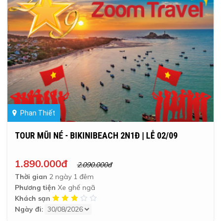
Phan Thiết
TOUR MŨI NÉ - BIKINIBEACH 2N1Đ | LỄ 02/09
1.890.000đ
2.090.000đ
Thời gian
2 ngày 1 đêm
Phương tiện
Xe ghế ngã
Khách sạn
Ngày đi: