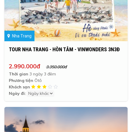
Nha Trang
TOUR NHA TRANG - HÒN TẰM - VINWONDERS 3N3Đ
2.990.000đ
3.350.000đ
Thời gian
3 ngày 3 đêm
Phương tiện
Ôtô
Khách sạn
Ngày đi: