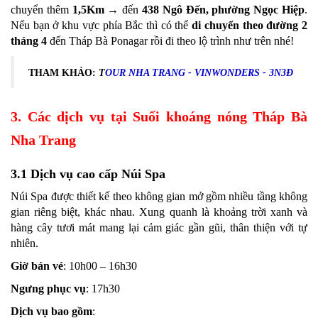
chuyển thêm
1,5Km
→ đến
438 Ngô Đến, phường Ngọc Hiệp
.
Nếu bạn ở khu vực phía Bắc thì có thể
di chuyển theo đường 2
tháng 4
đến Tháp Bà Ponagar rồi đi theo lộ trình như trên nhé!
THAM KHẢO:
T
OUR NHA TRANG - VINWONDERS - 3N3Đ
3. Các dịch vụ tại Suối khoáng nóng Tháp Bà
Nha Trang
3.1 Dịch vụ cao cấp Núi Spa
Núi Spa được thiết kế theo không gian mở gồm nhiều tầng không
gian riêng biệt, khác nhau. Xung quanh là khoảng trời xanh và
hàng cây tươi mát mang lại cảm giác gần gũi, thân thiện với tự
nhiên.
Giờ bán vé
: 10h00 – 16h30
Ngưng phục vụ
: 17h30
Dịch vụ bao gồm
: