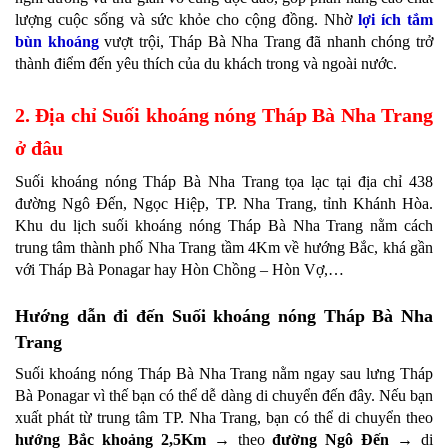
lượng cuộc sống và sức khỏe cho cộng đồng. Nhờ
lợi ích tắm
bùn khoáng
vượt trội, Tháp Bà Nha Trang đã nhanh chóng trở
thành điểm đến yêu thích của du khách trong và ngoài nước.
2. Địa chỉ Suối khoáng nóng Tháp Bà Nha Trang
ở đâu
Suối khoáng nóng Tháp Bà Nha Trang tọa lạc tại địa chỉ 438
đường Ngô Đến, Ngọc Hiệp, TP. Nha Trang, tỉnh Khánh Hòa.
Khu du lịch suối khoáng nóng Tháp Bà Nha Trang nằm cách
trung tâm thành phố Nha Trang tầm 4Km về hướng Bắc, khá gần
với Tháp Bà Ponagar hay Hòn Chồng – Hòn Vợ,…
Hướng dẫn đi đến Suối khoáng nóng Tháp Bà Nha
Trang
Suối khoáng nóng Tháp Bà Nha Trang nằm ngay sau lưng Tháp
Bà Ponagar vì thế bạn có thể dễ dàng di chuyển đến đây. Nếu bạn
xuất phát từ trung tâm TP. Nha Trang, bạn có thể di chuyển theo
hướng Bắc khoảng 2,5Km
→ theo
đường Ngô Đến
→ di