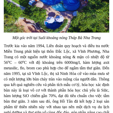
Một góc trời tại Suối khoáng nóng Tháp Bà Nha Trang
Trước kia vào năm 1994, Liên đoàn quy hoạch và điều tra nước
Miền Trung phát hiện tại thôn Đắc Lộc, xã Vĩnh Phương, Nha
Trang có một nguồn nước khoáng nóng & mặn có nhiệt độ từ
o
o
56
C – 60
C với độ khoáng trên 6000mg/l, hàm lượng axit
metasilic, flo, brom cao phù hợp cho để ngâm tắm thư giãn. Đến
năm 1995, tại xã Vĩnh Lộc, thị xã Ninh Hòa cứ vào mùa mưa sẽ
có một lượng lớn bùn chảy tràn vào ruộng của người dân. Thông
qua kết quả nghiên cứu và phân tích mẫu cơ lý, hóa học xác định
bùn này là loại vô cơ với thành phần hóa học chủ yếu là Silic,
hàm lượng SiO chiếm gần 70%, đạt đủ tiêu chuẩn cho việc tắm
bùn thư giãn. 3 năm sau đó, ông Hồ Tân đã kết hợp 2 loại sản
phẩm từ thiên nhiên này với nhau tạo nên một dịch vụ du lịch
nghỉ dưỡng và thư giãn vô cùng độc đáo, góp phần nâng cao chất