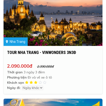
Nha Trang
TOUR NHA TRANG - VINWONDERS 3N3Đ
2.090.000đ
2.390.000đ
Thời gian
3 ngày 3 đêm
Phương tiện
Đi và về xe ô tô
Khách sạn
Ngày đi: