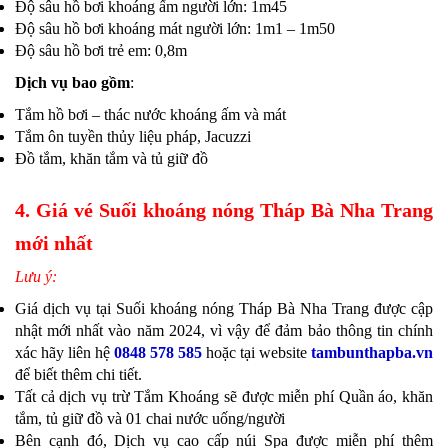
Độ sâu hồ bơi khoáng ấm người lớn: 1m45
Độ sâu hồ bơi khoáng mát người lớn: 1m1 – 1m50
Độ sâu hồ bơi trẻ em: 0,8m
Dịch vụ bao gồm
:
Tắm hồ bơi – thác nước khoáng ấm và mát
Tắm ôn tuyền thủy liệu pháp, Jacuzzi
Đồ tắm, khăn tắm và tủ giữ đồ
4. Giá vé Suối khoáng nóng Tháp Bà Nha Trang
mới nhất
Lưu ý:
Giá dịch vụ tại Suối khoáng nóng Tháp Bà Nha Trang được cập
nhật mới nhất vào năm 2024, vì vậy để đảm bảo thông tin chính
xác hãy liên hệ
0848 578 585
hoặc tại website
tambunthapba.vn
để biết thêm chi tiết.
Tất cả dịch vụ trừ Tắm Khoáng sẽ được miễn phí Quần áo, khăn
tắm, tủ giữ đồ và 01 chai nước uống/người
Bên cạnh đó, Dịch vụ cao cấp núi Spa được miễn phí thêm