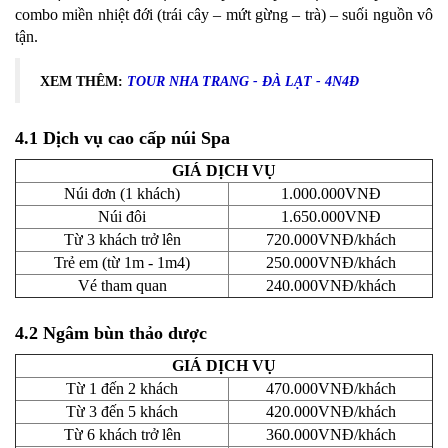
combo miền nhiệt đới (trái cây – mứt gừng – trà) – suối nguồn vô
tận.
XEM THÊM:
TOUR NHA TRANG - ĐÀ LẠT - 4N4Đ
4.1 Dịch vụ cao cấp núi Spa
GIÁ DỊCH VỤ
Núi đơn (1 khách)
1.000.000VNĐ
Núi đôi
1.650.000VNĐ
Từ 3 khách trở lên
720.000VNĐ/khách
Trẻ em (từ 1m - 1m4)
250.000VNĐ/khách
Vé tham quan
240.000VNĐ/khách
4.2 Ngâm bùn thảo dược
GIÁ DỊCH VỤ
Từ 1 đến 2 khách
470.000VNĐ/khách
Từ 3 đến 5 khách
420.000VNĐ/khách
Từ 6 khách trở lên
360.000VNĐ/khách