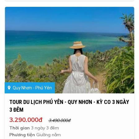
Quy Nhơn - Phú Yên
TOUR DU LỊCH PHÚ YÊN - QUY NHƠN - KỲ CO 3 NGÀY
3 ĐÊM
3.290.000đ
3.490.000đ
Thời gian
3 ngày 3 đêm
Phương tiện
Giường nằm