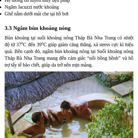
Hệ thống ôn tuyền thủy liệu pháp
Ngâm Jacuzzi nước khoáng
Ghế nằm dưới mái che tại hồ bơi
3.3 Ngâm bùn khoáng nóng
Bùn khoáng tại suối khoáng nóng Tháp Bà Nha Trang có nhiệt
o
o
độ từ 37
C đến 39
C giúp giảm căng thẳng, xả stress cực kì hiệu
quả. Bên cạnh đó, ngâm bùn khoáng nóng tại Suối khoáng nóng
Tháp Bà Nha Trang mang đến cảm giác “nổi bồng bềnh” và hỗ
trợ tẩy tế bào chết, giúp da trở nên mịn màng.