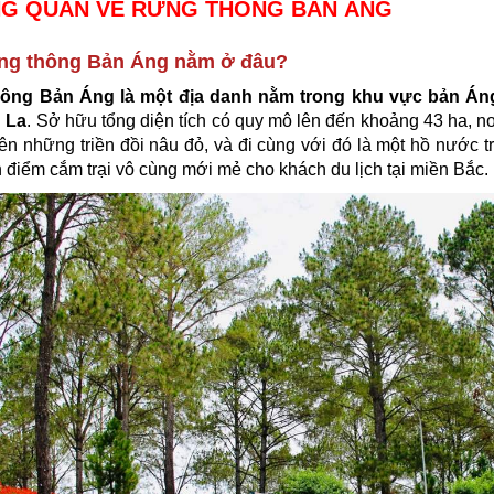
NG QUAN VỀ RỪNG THÔNG BẢN ÁNG
ừng thông Bản Áng nằm ở đâu?
ông Bản Áng là một địa danh nằm trong khu vực bản Án
n La
. Sở hữu tổng diện tích có quy mô lên đến khoảng 43 ha, n
 trên những triền đồi nâu đỏ, và đi cùng với đó là một hồ nước 
 điểm cắm trại vô cùng mới mẻ cho khách du lịch tại miền Bắc.