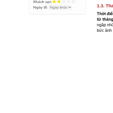
Khách sạn
1.3. T
Ngày đi:
Thời đi
từ thán
ngập nhữ
bức ảnh 