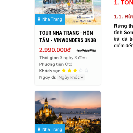
1. TỔ
1.1. R
Nha Trang
Rừng th
TOUR NHA TRANG - HÒN
tỉnh Sơ
trải dài
TẰM - VINWONDERS 3N3Đ
điểm đến
2.990.000đ
3.350.000đ
Thời gian
3 ngày 3 đêm
Phương tiện
Ôtô
Khách sạn
Ngày đi:
Nha Trang