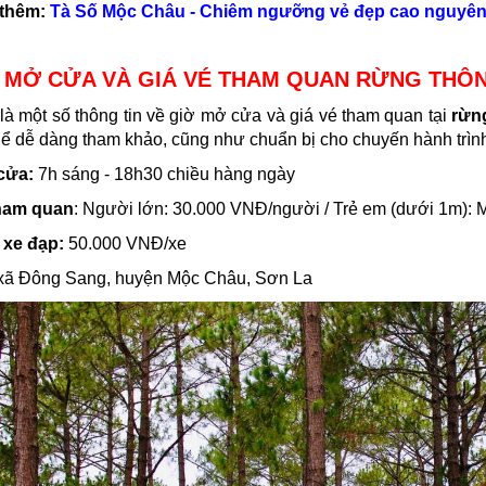
thêm:
Tà Số Mộc Châu - Chiêm ngưỡng vẻ đẹp cao nguyên
Ờ MỞ CỬA VÀ GIÁ VÉ THAM QUAN RỪNG THÔ
là một số thông tin về giờ mở cửa và giá vé tham quan tại
rừn
hể dễ dàng tham khảo, cũng như chuẩn bị cho chuyến hành trìn
cửa:
7h sáng - 18h30 chiều hàng ngày
tham quan
:
Người lớn: 30.000 VNĐ/người /
Trẻ em (dưới 1m): 
 xe đạp:
50.000 VNĐ/xe
 xã Đông Sang, huyện Mộc Châu, Sơn La