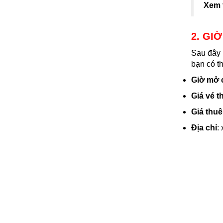
Xem 
2. GI
Sau đây 
bạn có t
Giờ mở 
Giá vé 
Giá thuê
Địa chỉ
: