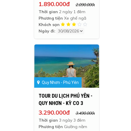
02/09
1.890.000đ
2.090.000đ
Thời gian
2 ngày 1 đêm
Phương tiện
Xe ghế ngã
Khách sạn
Ngày đi:
Quy Nhơn - Phú Yên
TOUR DU LỊCH PHÚ YÊN -
QUY NHƠN - KỲ CO 3
NGÀY 3 ĐÊM
3.290.000đ
3.490.000đ
Thời gian
3 ngày 3 đêm
Phương tiện
Giường nằm