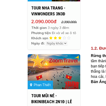
TOUR NHA TRANG -
VINWONDERS 3N3Đ
2.090.000đ
2.390.000đ
Thời gian
3 ngày 3 đêm
Phương tiện
Đi và về xe ô tô
Khách sạn
Ngày đi:
1.2. Đ
Rừng th
tâm thàn
bạn tiếp
thẳng là
hoa cải,
Bản Án
Phan Thiết
TOUR MŨI NÉ -
BIKINIBEACH 2N1Đ | LỄ