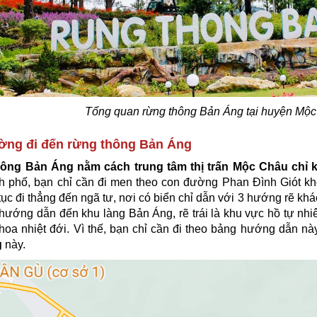
Tổng quan rừng thông Bản Áng tại huyện Mộc
ường đi đến rừng thông Bản Áng
ông Bản Áng nằm cách trung tâm thị trấn Mộc Châu chỉ
h phố, bạn chỉ cần đi men theo con đường Phan Đình Giót 
 tục đi thẳng đến ngã tư, nơi có biển chỉ dẫn với 3 hướng rẽ kh
 hướng dẫn đến khu làng Bản Áng, rẽ trái là khu vực hồ tự nhi
 hoa nhiệt đới. Vì thế, bạn chỉ cần đi theo bảng hướng dẫn nà
g
này.