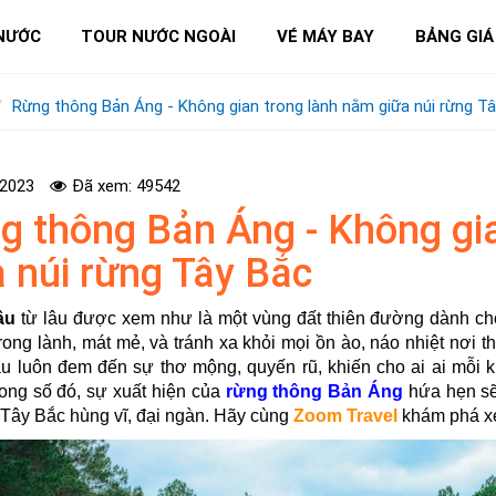
NƯỚC
TOUR NƯỚC NGOÀI
VÉ MÁY BAY
BẢNG GIÁ
Rừng thông Bản Áng - Không gian trong lành nằm giữa núi rừng T
-2023
Đã xem: 49542
g thông Bản Áng - Không gi
a núi rừng Tây Bắc
âu
từ lâu được xem như là một vùng đất thiên đường dành cho 
trong lành, mát mẻ, và tránh xa khỏi mọi ồn ào, náo nhiệt nơi t
 luôn đem đến sự thơ mộng, quyến rũ, khiến cho ai ai mỗi k
rong số đó, sự xuất hiện của
rừng thông Bản Áng
hứa hẹn sẽ
 Tây Bắc hùng vĩ, đại ngàn. Hãy cùng
Zoom Travel
khám phá xe