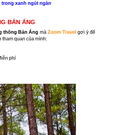
 trong xanh ngút ngàn
NG BẢN ÁNG
g thông Bản Áng
mà
Zoom Travel
gợi ý để
h tham quan của mình:
Miễn phí