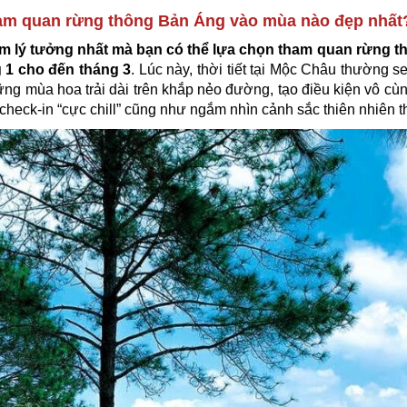
ham quan rừng thông Bản Áng vào mùa nào đẹp nhấ
ểm lý tưởng nhất mà bạn có thể lựa chọn tham quan rừng t
g 1 cho đến tháng 3
. Lúc này, thời tiết tại Mộc Châu thường s
ng mùa hoa trải dài trên khắp nẻo đường, tạo điều kiện vô cù
check-in “cực chill” cũng như ngắm nhìn cảnh sắc thiên nhiên t