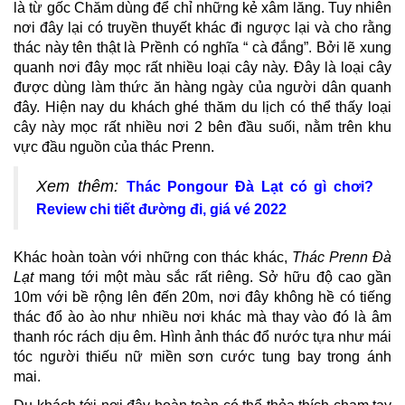
là từ gốc Chăm dùng để chỉ những kẻ xâm lăng. Tuy nhiên
nơi đây lại có truyền thuyết khác đi ngược lại và cho rằng
thác này tên thật là Prềnh có nghĩa “ cà đắng”. Bởi lẽ xung
quanh nơi đây mọc rất nhiều loại cây này. Đây là loại cây
được dùng làm thức ăn hàng ngày của người dân quanh
đây. Hiện nay du khách ghé thăm du lịch có thể thấy loại
cây này mọc rất nhiều nơi 2 bên đầu suối, nằm trên khu
vực đầu nguồn của thác Prenn.
Xem thêm:
Thác Pongour Đà Lạt có gì chơi?
Review chi tiết đường đi, giá vé 2022
Khác hoàn toàn với những con thác khác,
Thác Prenn Đà
Lạt
mang tới một màu sắc rất riêng. Sở hữu độ cao gần
10m với bề rộng lên đến 20m, nơi đây không hề có tiếng
thác đổ ào ào như nhiều nơi khác mà thay vào đó là âm
thanh róc rách dịu êm. Hình ảnh thác đổ nước tựa như mái
tóc người thiếu nữ miền sơn cước tung bay trong ánh
mai.