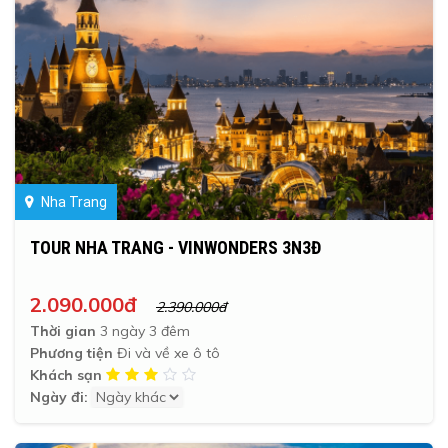
Nha Trang
TOUR NHA TRANG - VINWONDERS 3N3Đ
2.090.000đ
2.390.000đ
Thời gian
3 ngày 3 đêm
Phương tiện
Đi và về xe ô tô
Khách sạn
Ngày đi: