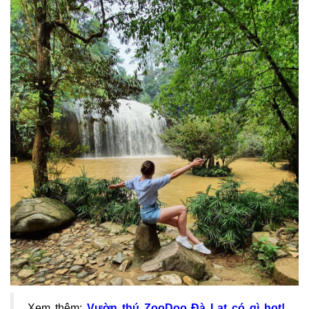
Xem thêm:
Vườn thú ZooDoo Đà Lạt có gì hot!