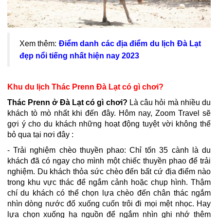
Xem thêm:
Điểm danh các địa điểm du lịch Đà Lạt
đẹp nổi tiếng nhất hiện nay 2023
Khu du lịch Thác Prenn Đà Lạt có gì chơi?
Thác Prenn ở Đà Lạt có gì chơi?
Là câu hỏi mà nhiều du
khách tò mò nhất khi đến đây. Hôm nay, Zoom Travel sẽ
gợi ý cho du khách những hoạt động tuyệt vời không thể
bỏ qua tại nơi đây :
- Trải nghiệm chèo thuyền phao: Chỉ tốn 35 cành là du
khách đã có ngay cho mình một chiếc thuyền phao để trải
nghiệm. Du khách thỏa sức chèo đến bất cứ địa điểm nào
trong khu vực thác để ngắm cảnh hoặc chụp hình. Thậm
chí du khách có thể chọn lựa chèo đến chân thác ngắm
nhìn dòng nước đổ xuống cuốn trôi đi mọi mệt nhọc. Hay
lựa chọn xuống hạ nguồn để ngắm nhìn ghi nhớ thêm