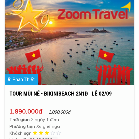
Phan Thiết
TOUR MŨI NÉ - BIKINIBEACH 2N1Đ | LỄ 02/09
1.890.000đ
2.090.000đ
Thời gian
2 ngày 1 đêm
Phương tiện
Xe ghế ngã
Khách sạn