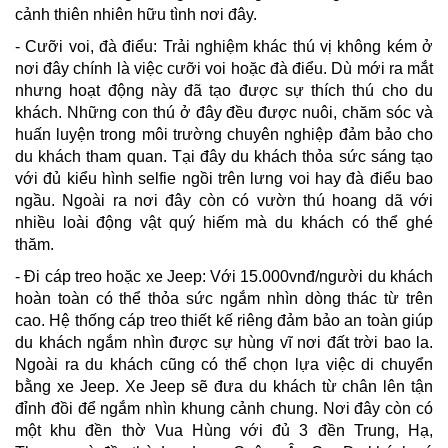
cảnh thiên nhiên hữu tình nơi đây.
- Cưỡi voi, đà điểu: Trải nghiệm khác thú vị không kém ở
nơi đây chính là việc cưỡi voi hoặc đà điểu. Dù mới ra mắt
nhưng hoạt động này đã tạo được sự thích thú cho du
khách. Những con thú ở đây đều được nuôi, chăm sóc và
huấn luyện trong môi trường chuyên nghiệp đảm bảo cho
du khách tham quan. Tại đây du khách thỏa sức sáng tạo
với đủ kiểu hình selfie ngồi trên lưng voi hay đà điểu bao
ngầu. Ngoài ra nơi đây còn có vườn thú hoang dã với
nhiều loài động vật quý hiếm mà du khách có thể ghé
thăm.
- Đi cáp treo hoặc xe Jeep: Với 15.000vnđ/người du khách
hoàn toàn có thể thỏa sức ngắm nhìn dòng thác từ trên
cao. Hệ thống cáp treo thiết kế riêng đảm bảo an toàn giúp
du khách ngắm nhìn được sự hùng vĩ nơi đất trời bao la.
Ngoài ra du khách cũng có thể chọn lựa việc di chuyển
bằng xe Jeep. Xe Jeep sẽ đưa du khách từ chân lên tận
đỉnh đồi để ngắm nhìn khung cảnh chung. Nơi đây còn có
một khu đền thờ Vua Hùng với đủ 3 đền Trung, Hạ,