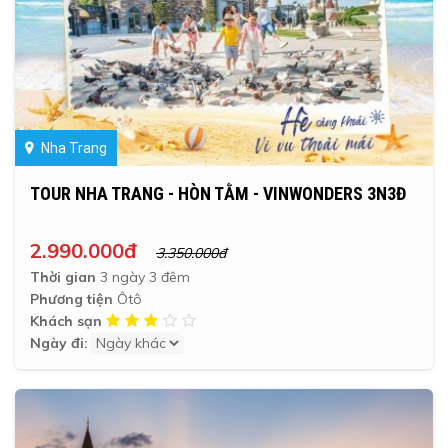
Nha Trang
TOUR NHA TRANG - HÒN TẰM - VINWONDERS 3N3Đ
2.990.000đ
3.350.000đ
Thời gian
3 ngày 3 đêm
Phương tiện
Ôtô
Khách sạn
Ngày đi: