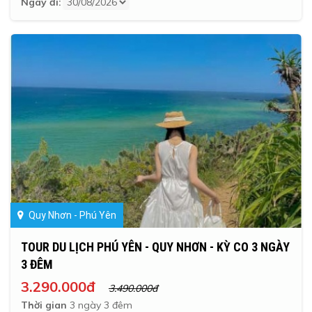
Ngày đi:
Quy Nhơn - Phú Yên
TOUR DU LỊCH PHÚ YÊN - QUY NHƠN - KỲ CO 3 NGÀY
3 ĐÊM
3.290.000đ
3.490.000đ
Thời gian
3 ngày 3 đêm