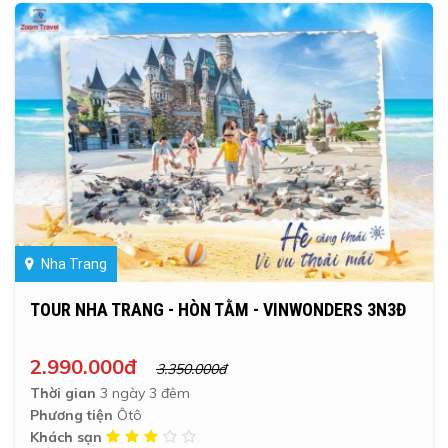
Nha Trang
TOUR NHA TRANG - HÒN TẰM - VINWONDERS 3N3Đ
2.990.000đ
3.350.000đ
Thời gian
3 ngày 3 đêm
Phương tiện
Ôtô
Khách sạn