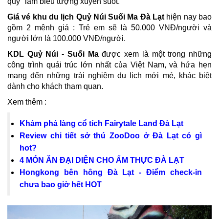
quỷ" làm biểu tượng xuyên suốt.
Giá vé khu du lịch Quỷ Núi Suối Ma Đà Lạt
hiện nay bao
gồm 2 mệnh giá : Trẻ em sẽ là 50.000 VNĐ/người và
người lớn là 100.000 VNĐ/người.
KDL Quỷ Núi - Suối Ma
được xem là một trong những
công trình quái trúc lớn nhất của Việt Nam, và hứa hẹn
mang đến những trải nghiệm du lịch mới mẻ, khác biệt
dành cho khách tham quan.
Xem thêm :
Khám phá làng cổ tích Fairytale Land Đà Lạt
Review chi tiết sở thú ZooDoo ở Đà Lạt có gì
hot?
4 MÓN ĂN ĐẠI DIỆN CHO ẨM THỰC ĐÀ LẠT
Hongkong bên hông Đà Lạt - Điểm check-in
chưa bao giờ hết HOT