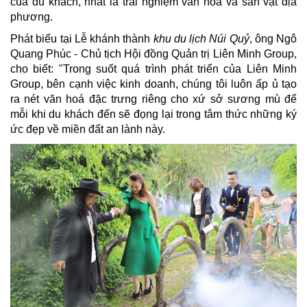
của du khách, nhất là trải nghiệm văn hóa và sản vật địa
phương.
Phát biểu tại Lễ khánh thành
khu du lịch Núi Quỷ
, ông Ngô
Quang Phúc - Chủ tịch Hội đồng Quản trị Liên Minh Group,
cho biết: "Trong suốt quá trình phát triển của Liên Minh
Group, bên cạnh việc kinh doanh, chúng tôi luôn ấp ủ tạo
ra nét văn hoá đặc trưng riêng cho xứ sở sương mù để
mỗi khi du khách đến sẽ đọng lại trong tâm thức những ký
ức đẹp về miền đất an lành này.