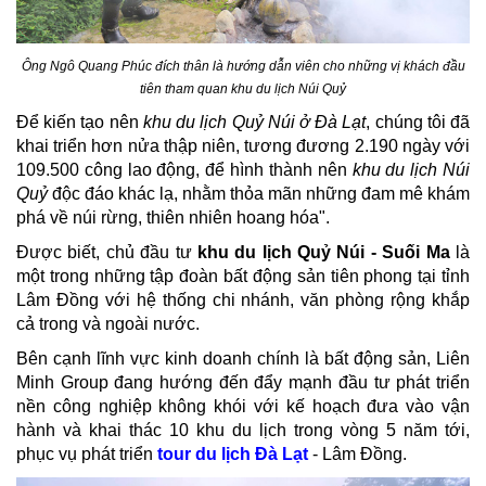
Ông Ngô Quang Phúc đích thân là hướng dẫn viên cho những vị khách đầu
tiên tham quan khu du lịch Núi Quỷ
Để kiến tạo nên
khu du lịch Quỷ Núi ở Đà Lạt
, chúng tôi đã
khai triển hơn nửa thập niên, tương đương 2.190 ngày với
109.500 công lao động, để hình thành nên
khu du lịch Núi
Quỷ
độc đáo khác lạ, nhằm thỏa mãn những đam mê khám
phá về núi rừng, thiên nhiên hoang hóa".
Được biết, chủ đầu tư
khu du lịch Quỷ Núi - Suối Ma
là
một trong những tập đoàn bất động sản tiên phong tại tỉnh
Lâm Đồng với hệ thống chi nhánh, văn phòng rộng khắp
cả trong và ngoài nước.
Bên cạnh lĩnh vực kinh doanh chính là bất động sản, Liên
Minh Group đang hướng đến đẩy mạnh đầu tư phát triển
nền công nghiệp không khói với kế hoạch đưa vào vận
hành và khai thác 10 khu du lịch trong vòng 5 năm tới,
phục vụ phát triển
tour du lịch Đà Lạt
- Lâm Đồng.