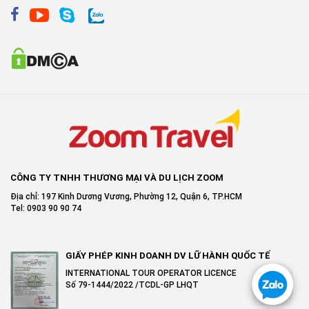
CÔNG TY TNHH THƯƠNG MẠI VÀ DU LỊCH ZOOM
Địa chỉ: 197 Kinh Dương Vương, Phường 12, Quận 6, TP.HCM
Tel: 0903 90 90 74
GIẤY PHÉP KINH DOANH DV LỮ HÀNH QUỐC TẾ
INTERNATIONAL TOUR OPERATOR LICENCE
Số 79-1444/2022 /TCDL-GP LHQT