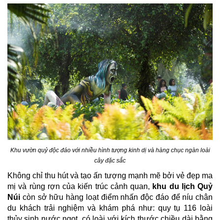
Khu vườn quỷ độc đáo với nhiều hình tượng kinh dị và hàng chục ngàn loài
cây đặc sắc
Không chỉ thu hút và tạo ấn tượng mạnh mẽ bởi vẻ đẹp ma
mị và rùng rợn của kiến trúc cảnh quan,
khu du lịch Quỷ
Núi
còn sở hữu hàng loạt điểm nhấn độc đáo để níu chân
du khách trải nghiệm và khám phá như: quy tụ 116 loài
thủy sinh nước ngọt, có loài với kích thước chiều dài bằng