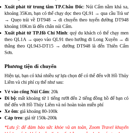
Xuất phát từ trung tâm TP.Châu Đốc
: Núi Cấm nằm khá xa,
khoảng 35Km, bạn có thể chạy dọc theo QL91 → qua cầu Trà sư
→ Quẹo trái về DT948 → di chuyển theo tuyến đường DT948
khoảng 10Km là đến chân núi Cấm.
Xuất phát từ TP.Hồ Chí Minh
: quý du khách có thể chạy men
theo QL1A → quẹo vào QL91 theo hướng đi Long Xuyên → đi
thẳng theo QL943-DT15 → đường DT948 là đến Thiên Cấm
Sơn.
Phương tiện di chuyển
Hiện tại, bạn có khá nhiều sự lựa chọn để có thể đến với Hồ Thủy
Liêm và chi phí cụ thể như sau:
Vé vào cổng Núi Cấm
: 20k
Đi bộ
: mất khoảng từ 1 tiếng rưỡi đến 2 tiếng đồng hồ để bạn có
thể đến với Hồ Thủy Liêm và nó hoàn toàn miễn phí
Xe ôm
: giá khoảng 80-100k
Cáp treo
: giá từ 150k-200k
*Lưu ý: để đảm bảo sức khỏe và an toàn, Zoom Travel khuyến