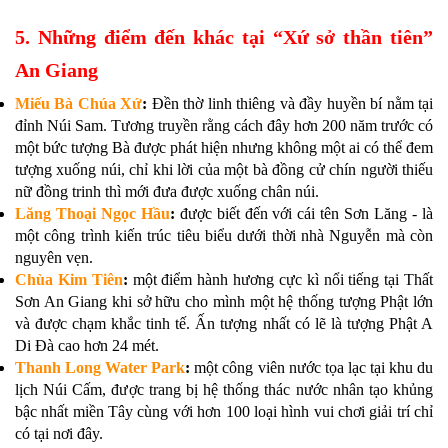
5. Những điểm đến khác tại “Xứ sở thần tiên”
An Giang
Miếu Bà Chúa Xứ
:
Đền thờ linh thiêng và đầy huyền bí nằm tại
đỉnh Núi Sam. Tương truyền rằng cách đây hơn 200 năm trước có
một bức tượng Bà được phát hiện nhưng không một ai có thể đem
tượng xuống núi, chỉ khi lời của một bà đồng cử chín người thiếu
nữ đồng trinh thì mới đưa được xuống chân núi.
Lăng Thoại Ngọc Hầu
:
được biết đến với cái tên Sơn Lăng - là
một công trình kiến trúc tiêu biểu dưới thời nhà Nguyễn mà còn
nguyên vẹn.
Chùa Kim Tiên
:
một điểm hành hương cực kì nổi tiếng tại Thất
Sơn An Giang khi sở hữu cho mình một hệ thống tượng Phật lớn
và được chạm khắc tinh tế. Ấn tượng nhất có lẽ là tượng Phật A
Di Đà cao hơn 24 mét.
Thanh Long Water Park
:
một công viên nước tọa lạc tại khu du
lịch Núi Cấm, được trang bị hệ thống thác nước nhân tạo khủng
bậc nhất miền Tây cùng với hơn 100 loại hình vui chơi giải trí chỉ
có tại nơi đây.