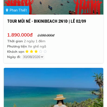
Phan Thiết
TOUR MŨI NÉ - BIKINIBEACH 2N1Đ | LỄ 02/09
1.890.000đ
2.090.000đ
Thời gian
2 ngày 1 đêm
Phương tiện
Xe ghế ngã
Khách sạn
Ngày đi: