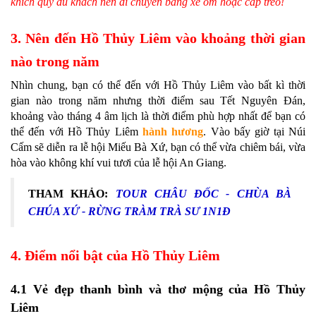
khích quý du khách nên di chuyển bằng xe ôm hoặc cáp treo!
3. Nên đến Hồ Thủy Liêm vào khoảng thời gian
nào trong năm
Nhìn chung, bạn có thể đến với Hồ Thủy Liêm vào bất kì thời
gian nào trong năm nhưng thời điểm sau Tết Nguyên Đán,
khoảng vào tháng 4 âm lịch là thời điểm phù hợp nhất để bạn có
thể đến với Hồ Thủy Liêm
hành hương
. Vào bấy giờ tại Núi
Cấm sẽ diễn ra lễ hội Miếu Bà Xứ, bạn có thể vừa chiêm bái, vừa
hòa vào không khí vui tươi của lễ hội An Giang.
THAM KHẢO:
TOUR CHÂU ĐỐC - CHÙA BÀ
CHÚA XỨ - RỪNG TRÀM TRÀ SƯ 1N1Đ
4. Điểm nổi bật của Hồ Thủy Liêm
4.1 Vẻ đẹp thanh bình và thơ mộng của Hồ Thủy
Liêm