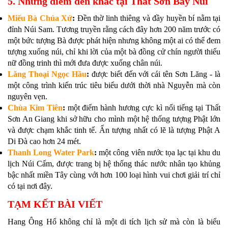
5. Những điểm đến khác tại Thất Sơn Bảy Núi
Miếu Bà Chúa Xứ
:
Đền thờ linh thiêng và đầy huyền bí nằm tại
đỉnh Núi Sam. Tương truyền rằng cách đây hơn 200 năm trước có
một bức tượng Bà được phát hiện nhưng không một ai có thể đem
tượng xuống núi, chỉ khi lời của một bà đồng cử chín người thiếu
nữ đồng trinh thì mới đưa được xuống chân núi.
Lăng Thoại Ngọc Hầu
:
được biết đến với cái tên Sơn Lăng - là
một công trình kiến trúc tiêu biểu dưới thời nhà Nguyễn mà còn
nguyên vẹn.
Chùa Kim Tiên
:
một điểm hành hương cực kì nổi tiếng tại Thất
Sơn An Giang khi sở hữu cho mình một hệ thống tượng Phật lớn
và được chạm khắc tinh tế. Ấn tượng nhất có lẽ là tượng Phật A
Di Đà cao hơn 24 mét.
Thanh Long Water Park
:
một công viên nước tọa lạc tại khu du
lịch Núi Cấm, được trang bị hệ thống thác nước nhân tạo khủng
bậc nhất miền Tây cùng với hơn 100 loại hình vui chơi giải trí chỉ
có tại nơi đây.
TẠM KẾT BÀI VIẾT
Hang Ông Hổ không chỉ là một di tích lịch sử mà còn là biểu