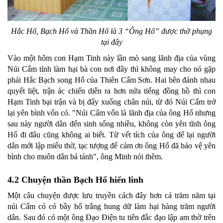
Hắc Hổ, Bạch Hổ và Thần Hổ là 3 “Ông Hổ” được thờ phụng
tại đây
Vào một hôm con Hạm Tinh này lần mò sang lãnh địa của vùng
Núi Cấm tính làm hại bà con nơi đây thì không may cho nó gặp
phải Hắc Bạch song Hổ của Thiên Cấm Sơn. Hai bên đánh nhau
quyết liệt, trận ác chiến diễn ra hơn nửa tiếng đồng hồ thì con
Hạm Tinh bại trận và bị đẩy xuống chân núi, từ đó Núi Cấm trở
lại yên bình vốn có. "Núi Cấm vốn là lãnh địa của ông Hổ nhưng
sau này người dân đến sinh sống nhiều, không còn yên tĩnh ông
Hổ đi đâu cũng không ai biết. Từ vết tích của ông để lại người
dân mới lập miếu thờ, tạc tượng để cảm ơn ông Hổ đã bảo vệ yên
bình cho muôn dân bá tánh", ông Minh nói thêm.
4.2 Chuyện thần Bạch Hổ hiển linh
Một câu chuyện được lưu truyền cách đây hơn cả trăm năm tại
núi Cấm có có bầy hổ trắng hung dữ làm hại hàng trăm người
dân. Sau đó có một ông Đạo Điện tu tiên đắc đạo lập am thờ trên