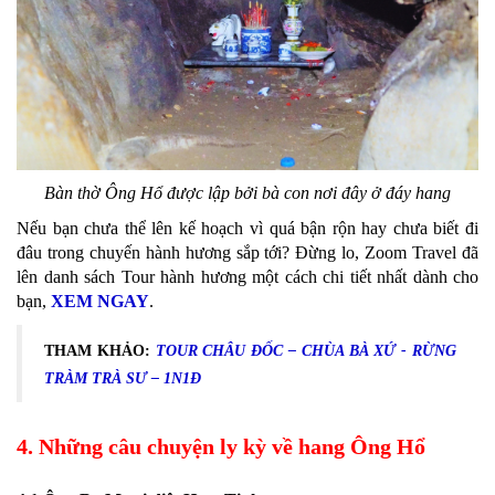
Bàn thờ Ông Hổ được lập bởi bà con nơi đây ở đáy hang
Nếu bạn chưa thể lên kế hoạch vì quá bận rộn hay chưa biết đi
đâu trong chuyến hành hương sắp tới? Đừng lo, Zoom Travel đã
lên danh sách Tour hành hương một cách chi tiết nhất dành cho
bạn,
XEM NGAY
.
THAM KHẢO:
TOUR CHÂU ĐỐC – CHÙA BÀ XỨ - RỪNG
TRÀM TRÀ SƯ – 1N1Đ
4. Những câu chuyện ly kỳ về hang Ông Hổ