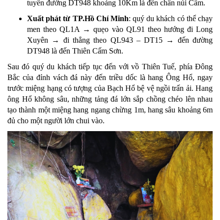
tuyến đường DT948 khoảng 10Km là đến chân núi Cấm.
Xuất phát từ TP.Hồ Chí Minh
: quý du khách có thể chạy
men theo QL1A → quẹo vào QL91 theo hướng đi Long
Xuyên → đi thẳng theo QL943 – DT15 → đến đường
DT948 là đến Thiên Cấm Sơn.
Sau đó quý du khách tiếp tục đến với vồ Thiên Tuế, phía Đông
Bắc của đỉnh vách đá này đến triều dốc là hang Ông Hổ, ngay
trước miệng hạng có tượng của Bạch Hổ bệ vệ ngồi trấn ải. Hang
ông Hổ không sâu, những tảng đá lớn sắp chồng chéo lên nhau
tạo thành một miệng hang ngang chừng 1m, hang sâu khoảng 6m
đủ cho một người lớn chui vào.