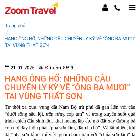
Trang chủ
HANG ÔNG HỔ: NHỮNG CÂU CHUYỆN LY KỲ VỀ “ÔNG BA MƯƠI”
TẠI VÙNG THẤT SƠN
21-01-2025
Đã xem: 8599
HANG ÔNG HỔ: NHỮNG CÂU
CHUYỆN LY KỲ VỀ “ÔNG BA MƯƠI”
TẠI VÙNG THẤT SƠN
Từ thời xa xưa, vùng đất Nam Bộ trù phú đã gắn liền với câu
“dưới sông sấu lội, trên rừng cọp um” vì trong xuyên suốt quá
trình chiến đấu sinh tồn, khai hoang lập ấp, mở đất xây đường bà
con nơi đây luôn phải “phá sơn lâm, đâm hà bá”. Và tất nhiên, khi
đã “phá sơn lâm” thì việc phải chạm trán với “chúa sơn lâm” là