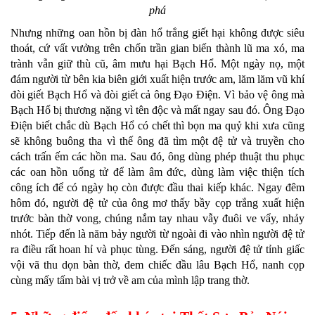
phá
Nhưng những oan hồn bị đàn hổ trắng giết hại không được siêu
thoát, cứ vất vưởng trên chốn trần gian biến thành lũ ma xó, ma
trành vẫn giữ thù cũ, âm mưu hại Bạch Hổ. Một ngày nọ, một
đám người từ bên kia biên giới xuất hiện trước am, lăm lăm vũ khí
đòi giết Bạch Hổ và đòi giết cả ông Đạo Điện. Vì bảo vệ ông mà
Bạch Hổ bị thương nặng vì tên độc và mất ngay sau đó. Ông Đạo
Điện biết chắc dù Bạch Hổ có chết thì bọn ma quỷ khi xưa cũng
sẽ không buông tha vì thế ông đã tìm một đệ tử và truyền cho
cách trấn ếm các hồn ma. Sau đó, ông dùng phép thuật thu phục
các oan hồn uổng tử để làm âm đức, dùng làm việc thiện tích
công ích để có ngày họ còn được đầu thai kiếp khác. Ngay đêm
hôm đó, người đệ tử của ông mơ thấy bầy cọp trắng xuất hiện
trước bàn thờ vong, chúng nắm tay nhau vẫy đuôi ve vẩy, nhảy
nhót. Tiếp đến là năm bảy người từ ngoài đi vào nhìn người đệ tử
ra điều rất hoan hỉ và phục tùng. Đến sáng, người đệ tử tỉnh giấc
vội vã thu dọn bàn thờ, đem chiếc đầu lâu Bạch Hổ, nanh cọp
cùng mấy tấm bài vị trở về am của mình lập trang thờ.