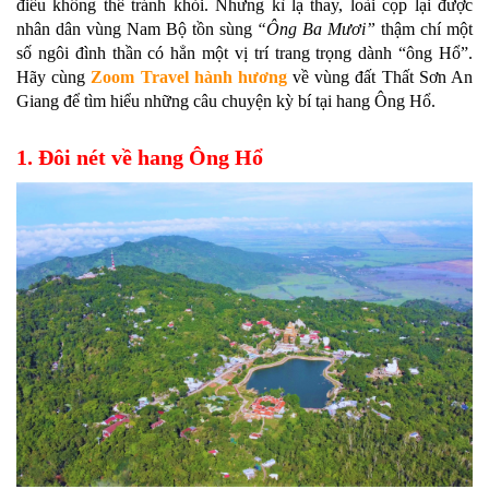
điều không thể tránh khỏi. Nhưng kì lạ thay, loài cọp lại được
nhân dân vùng Nam Bộ tồn sùng
“Ông Ba Mươi”
thậm chí một
số ngôi đình thần có hẳn một vị trí trang trọng dành “ông Hổ”.
Hãy cùng
Zoom Travel
hành hương
về vùng đất Thất Sơn An
Giang để tìm hiểu những câu chuyện kỳ bí tại hang Ông Hổ.
1. Đôi nét về hang Ông Hổ