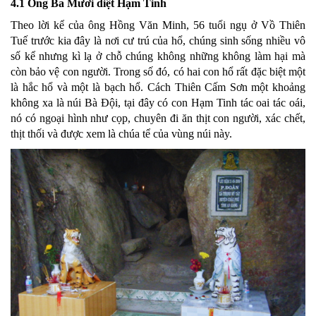
4.1 Ông Ba Mươi diệt Hạm Tinh
Theo lời kể của ông Hồng Văn Minh, 56 tuổi ngụ ở Vồ Thiên
Tuế trước kia đây là nơi cư trú của hổ, chúng sinh sống nhiều vô
số kể nhưng kì lạ ở chỗ chúng không những không làm hại mà
còn bảo vệ con người. Trong số đó, có hai con hổ rất đặc biệt một
là hắc hổ và một là bạch hổ. Cách Thiên Cấm Sơn một khoảng
không xa là núi Bà Đội, tại đây có con Hạm Tinh tác oai tác oái,
nó có ngoại hình như cọp, chuyên đi ăn thịt con người, xác chết,
thịt thối và được xem là chúa tể của vùng núi này.