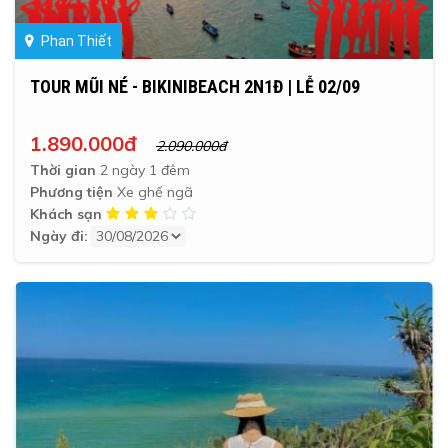
Phan Thiết
TOUR MŨI NÉ - BIKINIBEACH 2N1Đ | LỄ 02/09
1.890.000đ
2.090.000đ
Thời gian
2 ngày 1 đêm
Phương tiện
Xe ghế ngã
Khách sạn
Ngày đi: