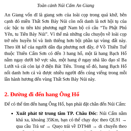
Toàn cảnh Núi Cấm An Giang
An Giang vốn dĩ là giang sơn của loài cọp trong quá khứ, bên
cạnh đó miền Thất Sơn Bảy Núi còn nổi danh là nơi hội tụ của
các bậc tu tiên khi phương ngữ Nam bộ có câu “Tu Phật Phú
Yên, tu Tiên Bảy Núi”. Vì thế mà những câu chuyện về loài cọp
trở nên huyền bí và linh thiêng hơn bội phần tại vùng đất này.
Theo lời kể của người dân địa phương nơi đây, ở Vồ Thiên Tuế
thuộc Thiên Cấm Sơn có đến 3 hang hổ, một là hang Bạch Hổ
nằm ngay dưới bờ vực sâu, một hang ở ngay nhà lão đạo sĩ Ba
Lưới và cái còn lại ở điện Bát Tiên. Trong số đó, hang Bạch Hổ
nổi danh hơn cả và được nhiều người đến cúng viếng trong mỗi
lần hành hương đến vùng Thất Sơn Bảy Núi này.
2. Đường đi đến hang Ông Hổ
Để có thể tìm đến hang Ông Hổ, bạn phải đặt chân đến Núi Cấm:
Xuất phát từ trung tâm TP. Châu Đốc
: Núi Cấm nằm
khá xa, khoảng 35Km, bạn có thể chạy dọc theo QL91 →
qua cầu Trà sư → Quẹo trái về DT948 → di chuyển theo