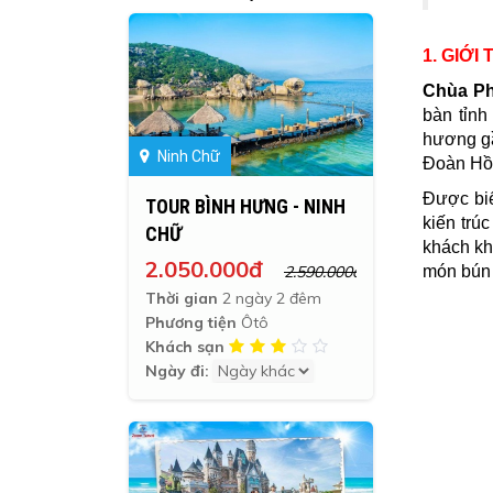
1. GIỚI
Chùa Ph
bàn tỉnh
hương gầ
Ninh Chữ
Đoàn Hồn
Được biế
TOUR BÌNH HƯNG - NINH
kiến trú
CHỮ
khách kh
2.050.000đ
2.590.000đ
món bún 
Thời gian
2 ngày 2 đêm
Phương tiện
Ôtô
Khách sạn
Ngày đi: