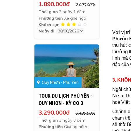
02/09
1.890.000đ
2.090.000đ
Thời gian
2 ngày 1 đêm
Phương tiện
Xe ghế ngã
Khách sạn
Ngày đi:
Với vị t
Phước 
thu hút 
thưởng t
linh mà 
đáo của 
3. KHÔ
Quy Nhơn - Phú Yên
Ngôi chù
TOUR DU LỊCH PHÚ YÊN -
Ni sư Th
hoá Việt
QUY NHƠN - KỲ CO 3
NGÀY 3 ĐÊM
3.290.000đ
Chánh đi
3.490.000đ
chạm trê
Thời gian
3 ngày 3 đêm
sẽ thờ B
Phương tiện
Giường nằm
thờ Phật