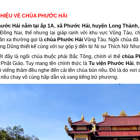
 THIỆU VỀ CHÙA PHƯỚC HẢI
ước Hải nằm tại ấp 1A, xã Phước Hải, huyện Long Thành, 
 Đồng Nai, thế nhưng lại giáp ranh với khu vực Vũng Tàu, c
n xa thường gọi là
chùa Phước Hải
Vũng Tàu. Ngôi chùa đã 
g Dũng thiết kế cùng với sự góp ý đến từ Ni sư Thích Nữ Nh
t đây là ngôi chùa thuộc phái Bắc Tông, chính vì thế
chùa P
c Phật Giáo. Tuy mang tên chính thức là
Tu viện Phước Hải
, 
i viếng thăm đều nghe đến cái tên chùa bún riêu. Đó là do nơi
riêu chay vô cùng hấp dẫn và vang tiếng trứ phương.