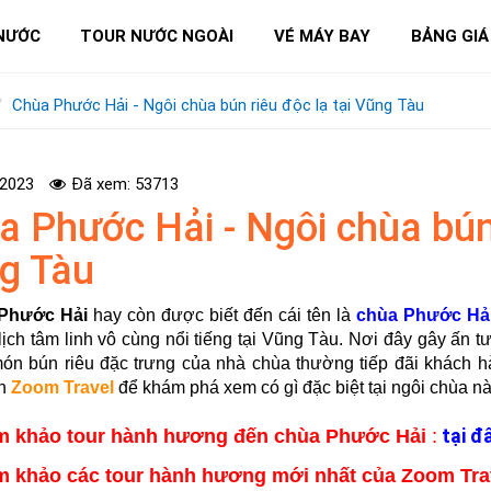
NƯỚC
TOUR NƯỚC NGOÀI
VÉ MÁY BAY
BẢNG GIÁ
Chùa Phước Hải - Ngôi chùa bún riêu độc lạ tại Vũng Tàu
-2023
Đã xem: 53713
a Phước Hải - Ngôi chùa bún 
g Tàu
 Phước Hải
hay còn được biết đến cái tên là
chùa Phước Hả
lịch tâm linh vô cùng nổi tiếng tại Vũng Tàu. Nơi đây gây ấn 
ón bún riêu đặc trưng của nhà chùa thường tiếp đãi khách
n
Zoom Travel
để khám phá xem có gì đặc biệt tại ngôi chùa n
tại đ
m khảo
tour hành hương đến chùa Phước Hải
:
 khảo các tour hành hương mới nhất của Zoom Trav