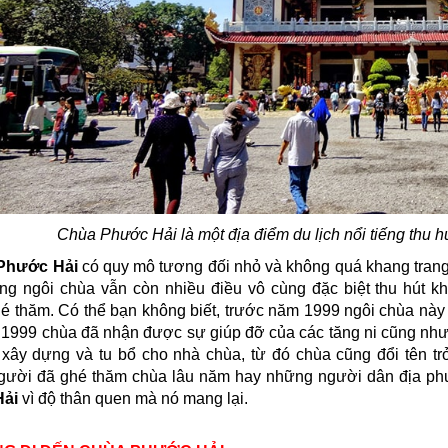
Chùa Phước Hải là một địa điểm du lịch nổi tiếng thu h
 Phước Hải
có quy mô tương đối nhỏ và không quá khang trang 
g ngôi chùa vẫn còn nhiều điều vô cùng đặc biệt thu hút 
é thăm. Có thể bạn không biết, trước năm 1999 ngôi chùa này
1999 chùa đã nhận được sự giúp đỡ của các tăng ni cũng nh
xây dựng và tu bổ cho nhà chùa, từ đó chùa cũng đổi tên t
ười đã ghé thăm chùa lâu năm hay những người dân địa phư
Hải
vì độ thân quen mà nó mang lại.