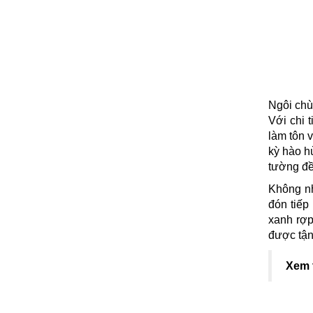
Ngôi chù
Với chi 
làm tôn 
kỳ hào h
tường đề
Không nh
đón tiếp
xanh rợp
được tận
Xem 