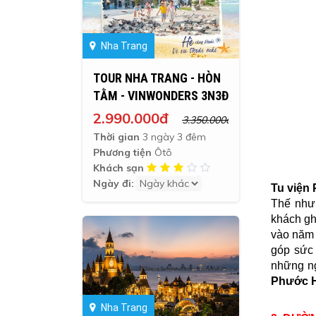
Nha Trang
TOUR NHA TRANG - HÒN
TẰM - VINWONDERS 3N3Đ
2.990.000đ
3.350.000đ
Thời gian
3 ngày 3 đêm
Phương tiện
Ôtô
Khách sạn
Ngày đi:
Tu viện
Thế nhưn
khách gh
vào năm 
góp sức 
những ng
Phước 
Nha Trang