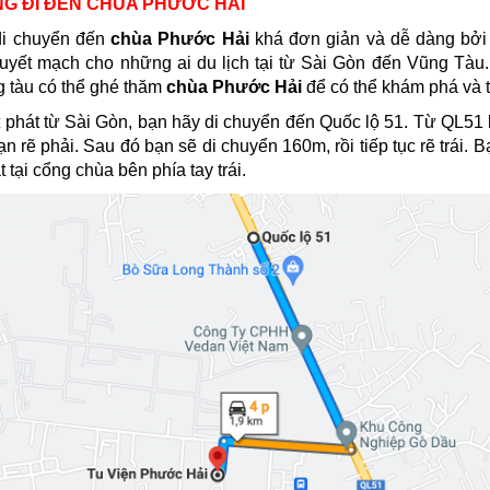
NG ĐI ĐẾN CHÙA PHƯỚC HẢI
i chuyển đến
chùa Phước Hải
khá đơn giản và dễ dàng bởi
yết mạch cho những ai du lịch tại từ Sài Gòn đến Vũng Tàu.
 tàu có thể ghé thăm
chùa Phước Hải
để có thể khám phá và t
 phát từ Sài Gòn, bạn hãy di chuyển đến Quốc lộ 51. Từ QL51
bạn rẽ phải. Sau đó bạn sẽ di chuyển 160m, rồi tiếp tục rẽ trái
 tại cổng chùa bên phía tay trái.