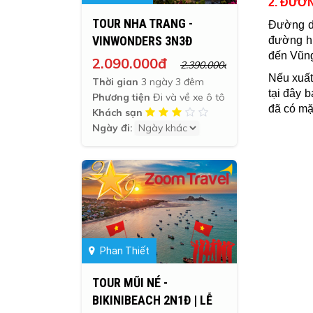
2. ĐƯỜ
TOUR NHA TRANG -
Đường d
VINWONDERS 3N3Đ
đường hu
đến Vũng
2.090.000đ
2.390.000đ
Nếu xuất
Thời gian
3 ngày 3 đêm
tại đây 
Phương tiện
Đi và về xe ô tô
đã có mặt
Khách sạn
Ngày đi:
Phan Thiết
TOUR MŨI NÉ -
BIKINIBEACH 2N1Đ | LỄ