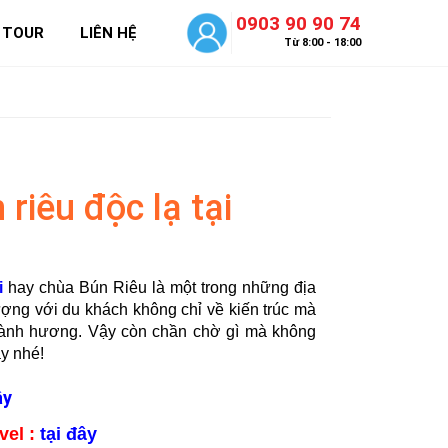
0903 90 90 74
 TOUR
LIÊN HỆ
Từ 8:00 - 18:00
riêu độc lạ tại
i
hay chùa Bún Riêu là một trong những địa
tượng với du khách không chỉ về kiến trúc mà
 hành hương. Vậy còn chần chờ gì mà không
ày nhé!
ây
el :
tại đây