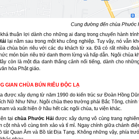
Cung đường đến chùa Phước H
rí khá thuận lợi dành cho những ai đang trong chuyến hành tr
Hải
lại nằm sau trong một khu công nghiệp. Tuy vậy, nó vẫn kh
của chùa bún riêu với các du khách từ xa. Đã có rất nhiều đ
hức món bún riêu trứ danh thơm lừng và hấp dẫn. Ngôi chùa kh
đây còn là một địa danh thắng cảnh nổi tiếng, dành cho nhữ
văn hóa Phật giáo.
NG GIAN CHÙA BÚN RIÊU ĐỘC LẠ
a được xây dựng từ năm 1990 do kiến trúc sư Đoàn Hồng Dũng 
ích Nữ Như Như. Ngôi chùa theo trường phái Bắc Tông, chính vì
 nam và xuất hiện ở hầu hết các ngôi chùa, tu viện khác.
ện tại
chùa Phước Hải
được xây dựng vô cùng trang nghiêm
n cột nhà vô cùng tinh xảo và tỉ mỉ. Ngay chính giữa chánh đi
ồ tát Quan Âm và Bồ tát Địa Tạng. Không những vậy, phía tr
 khác nhau.