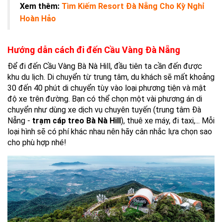
Xem thêm:
Tìm Kiếm Resort Đà Nẵng Cho Kỳ Nghỉ
Hoàn Hảo
Hướng dẫn cách đi đến Cầu Vàng Đà Nẵng
Để đi đến Cầu Vàng Bà Nà Hill, đầu tiên ta cần đến được
khu du lịch. Di chuyển từ trung tâm, du khách sẽ mất khoảng
30 đến 40 phút di chuyển tùy vào loại phương tiện và mật
độ xe trên đường. Bạn có thể chọn một vài phương án di
chuyển như dùng xe dịch vụ chuyên tuyến (trung tâm Đà
Nẵng -
trạm cáp treo Bà Nà Hill
), thuê xe máy, đi taxi,... Mỗi
loại hình sẽ có phí khác nhau nên hãy cân nhắc lựa chọn sao
cho phù hợp nhé!