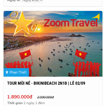
Phan Thiết
TOUR MŨI NÉ - BIKINIBEACH 2N1Đ | LỄ 02/09
1.890.000đ
2.090.000đ
Thời gian
2 ngày 1 đêm