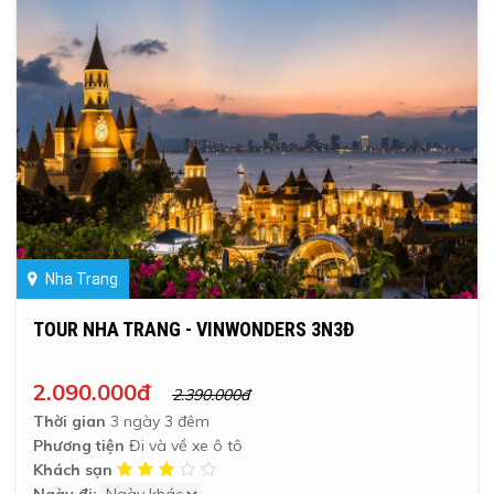
Nha Trang
TOUR NHA TRANG - VINWONDERS 3N3Đ
2.090.000đ
2.390.000đ
Thời gian
3 ngày 3 đêm
Phương tiện
Đi và về xe ô tô
Khách sạn
Ngày đi: