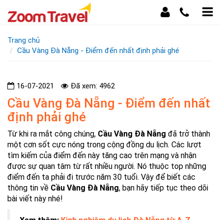
Trang chủ
Cầu Vàng Đà Nẵng - Điểm đến nhất định phải ghé
16-07-2021
Đã xem: 4962
Cầu Vàng Đà Nẵng - Điểm đến nhất
định phải ghé
Từ khi ra mắt công chúng,
Cầu Vàng Đà Nẵng
đã trở thành
một cơn sốt cực nóng trong cộng đồng du lịch. Các lượt
tìm kiếm của điểm đến này tăng cao trên mạng và nhận
được sự quan tâm từ rất nhiều người. Nó thuộc top những
điểm đến ta phải đi trước năm 30 tuổi. Vậy để biết các
thông tin về
Cầu Vàng Đà Nẵng
, bạn hãy tiếp tục theo dõi
bài viết này nhé!