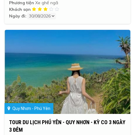
Phương tiện
Xe ghế ngã
Khách sạn
Ngày đi:
Quy Nhơn - Phú Yên
TOUR DU LỊCH PHÚ YÊN - QUY NHƠN - KỲ CO 3 NGÀY
3 ĐÊM