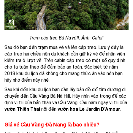
Trạm cáp treo Bà Nà Hill. Ảnh: CafeF
Sau đó bạn đến trạm mua vé và lên cáp treo. Lưu ý đây là
cáp treo hai chiều nên du khách cần giữ kỹ vé để nhân viên
kiểm tra ở lượt về. Trên cabin cáp treo có một số quy định
cho ta tuân theo để đảm bảo an toàn. Đặc biệt từ năm
2018 khu du lịch đã không cho mang thức ăn vào nên bạn
hãy nhớ điểm này nhé.
Sau khi đến khu du lịch bạn cần lấy bản đồ để tìm đường di
chuyển đến Cầu Vàng Bà Nà Hill. Hãy nhìn vào trong để xác
định vị trí của bản thân và Cầu Vàng. Cầu nằm ngay vị trí của
vườn Thiên Thai
nối đến
vườn hoa Le Jardin D’Amour
.
Giá vé Cầu Vàng Đà Nẵng là bao nhiêu?