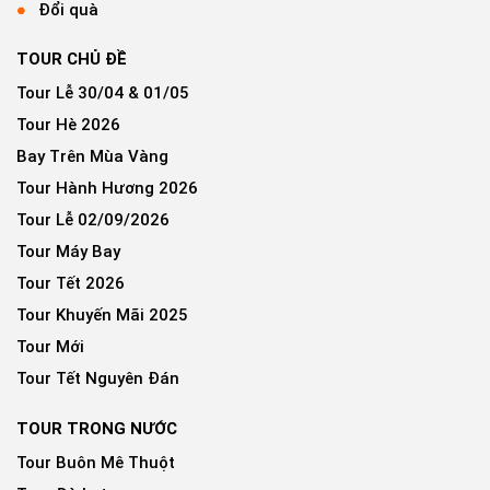
Đổi quà
TOUR CHỦ ĐỀ
Tour Lễ 30/04 & 01/05
Tour Hè 2026
Bay Trên Mùa Vàng
Tour Hành Hương 2026
Tour Lễ 02/09/2026
Tour Máy Bay
Tour Tết 2026
Tour Khuyến Mãi 2025
Tour Mới
Tour Tết Nguyên Đán
TOUR TRONG NƯỚC
Tour Buôn Mê Thuột