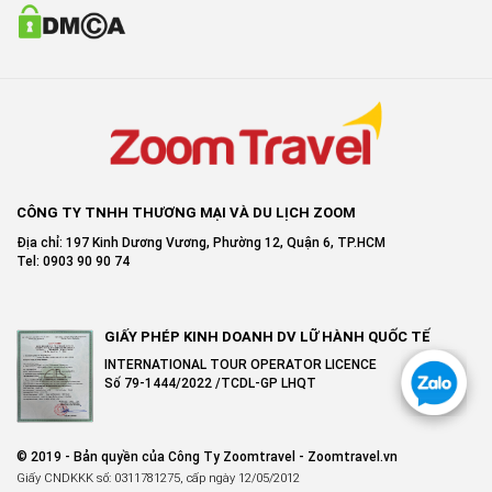
CÔNG TY TNHH THƯƠNG MẠI VÀ DU LỊCH ZOOM
Địa chỉ: 197 Kinh Dương Vương, Phường 12, Quận 6, TP.HCM
Tel: 0903 90 90 74
GIẤY PHÉP KINH DOANH DV LỮ HÀNH QUỐC TẾ
INTERNATIONAL TOUR OPERATOR LICENCE
Số 79-1444/2022 /TCDL-GP LHQT
© 2019 - Bản quyền của Công Ty Zoomtravel - Zoomtravel.vn
Giấy CNDKKK số: 0311781275, cấp ngày 12/05/2012