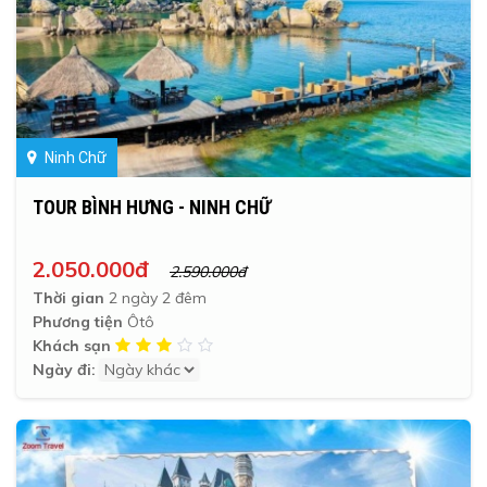
Ninh Chữ
TOUR BÌNH HƯNG - NINH CHỮ
2.050.000đ
2.590.000đ
Thời gian
2 ngày 2 đêm
Phương tiện
Ôtô
Khách sạn
Ngày đi: