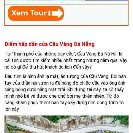
Điểm hấp dẫn của Cầu Vàng Đà Nẵng
Tại "thành phố của những cây cầu", Cầu Vàng Bà Nà Hill là
cái tên được tìm kiếm nhiều nhất trong những năm qua. Vậy
nó có gì để thu hút khách du lịch đến vậy?
Đầu tiên là hình ảnh lạ mắt, ấn tượng của Cầu Vàng. Đôi bàn
tay của thần núi vươn ra để nâng đỡ chiếc cầu vào óng ánh
sáng bóng dưới nắng mặt trời. Khi đứng tại đây, ta sẽ thấy
mình nhỏ bé và được che chở bởi mẹ thiên nhiên. Từ đó
càng khâm phục thêm bàn tay xây dựng nên công trình to
lớn này.