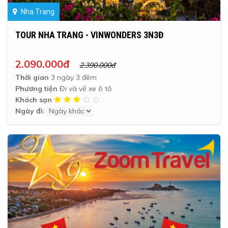
Nha Trang
TOUR NHA TRANG - VINWONDERS 3N3Đ
2.090.000đ
2.390.000đ
Thời gian
3 ngày 3 đêm
Phương tiện
Đi và về xe ô tô
Khách sạn
Ngày đi: