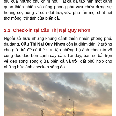
dịu của những chú chim hót. Tất cả đã tạo nên một cảnh
quan thiên nhiên vô cùng phong phú vừa chứa đựng sự
hoang sơ, hùng vĩ của đất trời, vừa pha lẫn một chút nét
thơ mộng, trữ tình của biển cả.
2.2. Check-in tại Cầu Thị Nại Quy Nhơn
Ngoài sở hữu những khung cảnh thiên nhiên phong phú,
đa dạng,
Cầu Thị Nại Quy Nhơn
còn là điểm đến lý tưởng
cho giới trẻ để có thể sưu tập những bộ ảnh check-in vô
cùng độc đáo bên cạnh cây cầu. Tại đây, bạn sẽ bắt trọn
vẻ đẹp song song giữa biển cả và trời đất phù hợp cho
những bức ảnh check-in sống ảo.