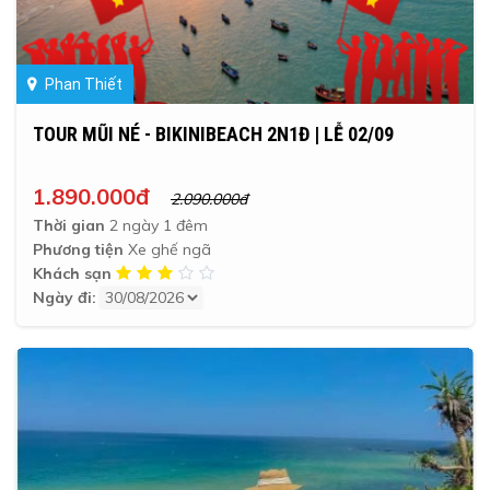
Phan Thiết
TOUR MŨI NÉ - BIKINIBEACH 2N1Đ | LỄ 02/09
1.890.000đ
2.090.000đ
Thời gian
2 ngày 1 đêm
Phương tiện
Xe ghế ngã
Khách sạn
Ngày đi: