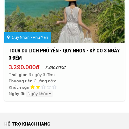
Quy Nhơn - Phú Yên
TOUR DU LỊCH PHÚ YÊN - QUY NHƠN - KỲ CO 3 NGÀY
3 ĐÊM
3.290.000đ
3.490.000đ
Thời gian
3 ngày 3 đêm
Phương tiện
Giường nằm
Khách sạn
Ngày đi:
HỖ TRỢ KHÁCH HÀNG