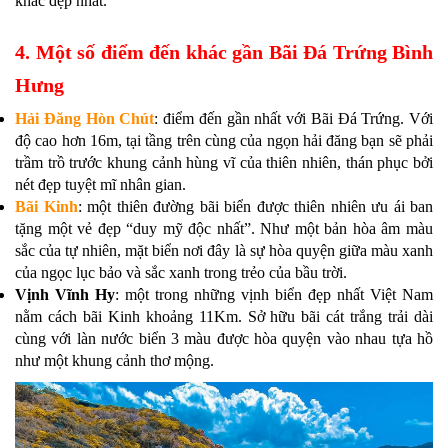
khắc đẹp nhất.
4. Một số điểm đến khác gần Bãi Đá Trứng Bình
Hưng
Hải Đăng Hòn Chút
: điểm đến gần nhất với Bãi Đá Trứng. Với
độ cao hơn 16m, tại tầng trên cùng của ngọn hải đăng bạn sẽ phải
trầm trồ trước khung cảnh hùng vĩ của thiên nhiên, thán phục bởi
nét đẹp tuyệt mĩ nhân gian.
Bãi Kinh
: một thiên đường bãi biển được thiên nhiên ưu ái ban
tặng một vẻ đẹp “duy mỹ độc nhất”. Như một bản hòa âm màu
sắc của tự nhiên, mặt biển nơi đây là sự hòa quyện giữa màu xanh
của ngọc lục bảo và sắc xanh trong trẻo của bầu trời.
Vịnh Vĩnh Hy
: một trong những vịnh biển đẹp nhất Việt Nam
nằm cách bãi Kinh khoảng 11Km. Sở hữu bãi cát trắng trải dài
cùng với làn nước biển 3 màu được hòa quyện vào nhau tựa hồ
như một khung cảnh thơ mộng.