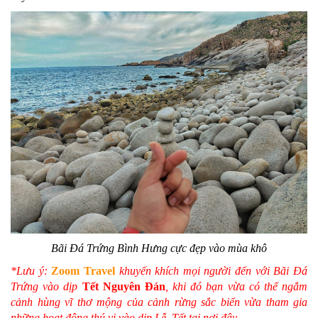
Bãi Đá Trứng Bình Hưng cực đẹp vào mùa khô
*Lưu ý:
Zoom Travel
khuyến khích mọi người đến với Bãi Đá
Trứng vào dịp
Tết Nguyên Đán
, khi đó bạn vừa có thể ngắm
cảnh hùng vĩ thơ mộng của cảnh rừng sắc biển vừa tham gia
những hoạt động thú vị vào dịp Lễ, Tết tại nơi đây.