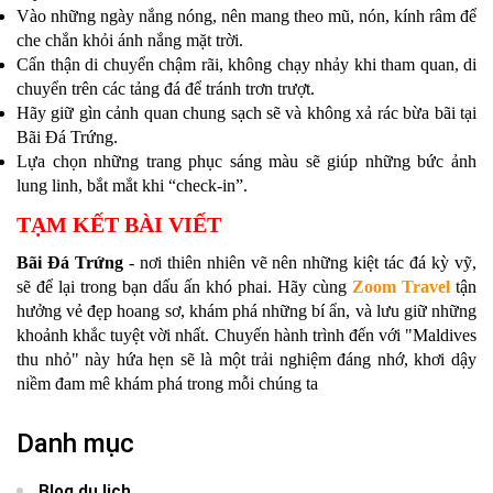
Vào những ngày nắng nóng, nên mang theo mũ, nón, kính râm để
che chắn khỏi ánh nắng mặt trời.
Cẩn thận di chuyển chậm rãi, không chạy nhảy khi tham quan, di
chuyển trên các tảng đá để tránh trơn trượt.
Hãy giữ gìn cảnh quan chung sạch sẽ và không xả rác bừa bãi tại
Bãi Đá Trứng.
Lựa chọn những trang phục sáng màu sẽ giúp những bức ảnh
lung linh, bắt mắt khi “check-in”.
TẠM KẾT BÀI VIẾT
Bãi Đá Trứng
- nơi thiên nhiên vẽ nên những kiệt tác đá kỳ vỹ,
sẽ để lại trong bạn dấu ấn khó phai. Hãy cùng
Zoom Travel
tận
hưởng vẻ đẹp hoang sơ, khám phá những bí ẩn, và lưu giữ những
khoảnh khắc tuyệt vời nhất. Chuyến hành trình đến với "Maldives
thu nhỏ" này hứa hẹn sẽ là một trải nghiệm đáng nhớ, khơi dậy
niềm đam mê khám phá trong mỗi chúng ta
Danh mục
Blog du lịch