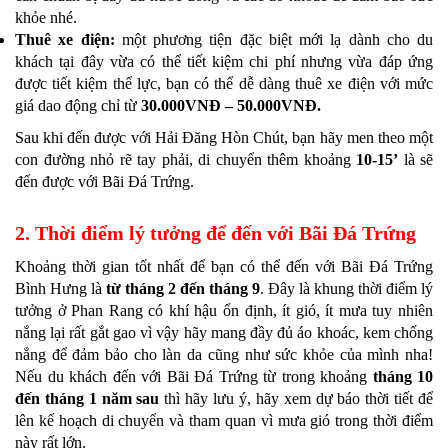
khỏe nhé.
Thuê xe điện:
một phương tiện đặc biệt mới lạ dành cho du
khách tại đây vừa có thể tiết kiệm chi phí nhưng vừa đáp ứng
được tiết kiệm thể lực, bạn có thể dễ dàng thuê xe điện với mức
giá dao động chỉ từ
30.000VNĐ – 50.000VNĐ.
Sau khi đến được với Hải Đăng Hòn Chút, bạn hãy men theo một
con đường nhỏ rẽ tay phải, di chuyển thêm khoảng
10-15’
là sẽ
đến được với Bãi Đá Trứng.
2. Thời điểm lý tưởng để đến với Bãi Đá Trứng
Khoảng thời gian tốt nhất để bạn có thể đến với Bãi Đá Trứng
Bình Hưng là
từ tháng 2 đến tháng 9
. Đây là khung thời điểm lý
tưởng ở Phan Rang có khí hậu ổn định, ít gió, ít mưa tuy nhiên
nắng lại rất gắt gao vì vậy hãy mang đầy đủ áo khoác, kem chống
nắng để đảm bảo cho làn da cũng như sức khỏe của mình nha!
Nếu du khách đến với Bãi Đá Trứng từ trong khoảng
tháng 10
đến tháng 1 năm sau
thì hãy lưu ý, hãy xem dự báo thời tiết để
lên kế hoạch di chuyển và tham quan vì mưa gió trong thời điểm
này rất lớn.