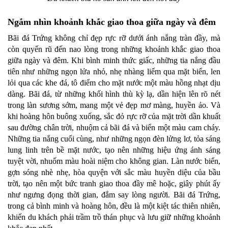
Ngắm nhìn khoảnh khắc giao thoa giữa ngày và đêm
Bãi đá Trứng không chỉ đẹp rực rỡ dưới ánh nắng tràn đầy, mà
còn quyến rũ đến nao lòng trong những khoảnh khắc giao thoa
giữa ngày và đêm. Khi bình minh thức giấc, những tia nắng đầu
tiên như những ngọn lửa nhỏ, nhẹ nhàng liếm qua mặt biển, len
lỏi qua các khe đá, tô điểm cho mặt nước một màu hồng nhạt dịu
dàng. Bãi đá, từ những khối hình thù kỳ lạ, dần hiện lên rõ nét
trong làn sương sớm, mang một vẻ đẹp mơ màng, huyền ảo. Và
khi hoàng hôn buông xuống, sắc đỏ rực rỡ của mặt trời dần khuất
sau đường chân trời, nhuộm cả bãi đá và biển một màu cam cháy.
Những tia nắng cuối cùng, như những ngọn đèn lửng lơ, tỏa sáng
lung linh trên bề mặt nước, tạo nên những hiệu ứng ánh sáng
tuyệt vời, nhuốm màu hoài niệm cho không gian. Làn nước biển,
gợn sóng nhè nhẹ, hòa quyện với sắc màu huyền diệu của bầu
trời, tạo nên một bức tranh giao thoa đầy mê hoặc, giây phút ấy
như ngưng đọng thời gian, đắm say lòng người. Bãi đá Trứng,
trong cả bình minh và hoàng hôn, đều là một kiệt tác thiên nhiên,
khiến du khách phải trầm trồ thán phục và lưu giữ những khoảnh