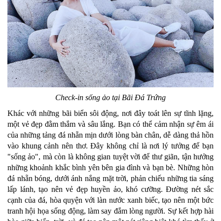
Check-in sống ảo tại Bãi Đá Trứng
Khác với những bãi biển sôi động, nơi đây toát lên sự tĩnh lặng,
một vẻ đẹp đằm thắm và sâu lắng. Bạn có thể cảm nhận sự êm ái
của những tảng đá nhẵn mịn dưới lòng bàn chân, dễ dàng thả hồn
vào khung cảnh nên thơ. Đây không chỉ là nơi lý tưởng để bạn
"sống ảo", mà còn là không gian tuyệt vời để thư giãn, tận hưởng
những khoảnh khắc bình yên bên gia đình và bạn bè. Những hòn
đá nhẵn bóng, dưới ánh nắng mặt trời, phản chiếu những tia sáng
lấp lánh, tạo nên vẻ đẹp huyền ảo, khó cưỡng. Đường nét sắc
cạnh của đá, hòa quyện với làn nước xanh biếc, tạo nên một bức
tranh hội họa sống động, làm say đắm lòng người. Sự kết hợp hài