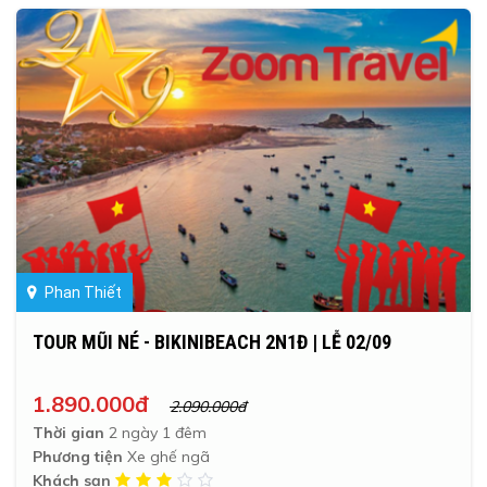
Phan Thiết
TOUR MŨI NÉ - BIKINIBEACH 2N1Đ | LỄ 02/09
1.890.000đ
2.090.000đ
Thời gian
2 ngày 1 đêm
Phương tiện
Xe ghế ngã
Khách sạn