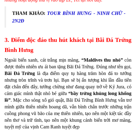
THAM KHẢO:
TOUR BÌNH HƯNG - NINH CHỮ -
2N2Đ
3. Điểm độc đáo thu hút khách tại Bãi Đá Trứng
Bình Hưng
Ngoài biển xanh, cát trắng mịn màng,
“Maldives thu nhỏ”
còn
được thiên nhiên ưu ái ban tặng Bãi Đá Trứng. Đúng như tên gọi,
Bãi Đá Trứng
là địa điểm quy tụ hàng trăm hòn đá to tướng
nhưng tròn trĩnh và trơn lụi. Bạn sẽ bị ấn tượng khi lần đầu tiên
đặt chân đến đây, tưởng chừng như đang quay trở về Kỷ Jura, có
cảm giác mình thật nhỏ bé giữa
“bầy trứng khủng long khổng
lồ”
. Mặc cho sóng xô gió quật, Bãi Đá Trứng Bình Hưng vẫn trơ
mình giữa thiên nhiên hoang dã, vẫn bình chân trước những trận
cuồng phong vũ bão của mẹ thiên nhiên, tạo nên một kiệt tác đầy
nên thơ và trữ tình, tạo nên một khung cảnh biển trời mơ màng,
tuyệt mỹ của vịnh Cam Ranh tuyệt đẹp