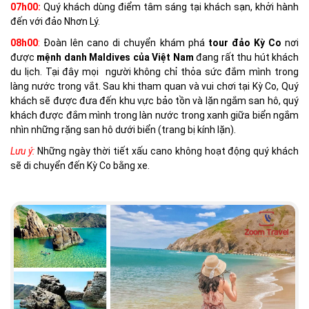
07h00:
Quý khách dùng điểm tâm sáng tại khách sạn, khởi hành
đến với đảo Nhơn Lý.
08h00
:
Đoàn lên cano di chuyển khám phá
tour đảo Kỳ Co
nơi
được
mệnh danh Maldives của Việt Nam
đang rất thu hút khách
du lịch. Tại đây mọi người không chỉ thỏa sức đắm mình trong
làng nước trong vắt. Sau khi tham quan và vui chơi tại Kỳ Co, Quý
khách sẽ được đưa đến khu vực bảo tồn và lặn ngắm san hô, quý
khách được đắm mình trong làn nước trong xanh giữa biển ngắm
nhìn những rặng san hô dưới biển (trang bị kính lặn).
Lưu ý:
Những ngày thời tiết xấu cano không hoạt động quý khách
sẽ di chuyển đến Kỳ Co bằng xe.