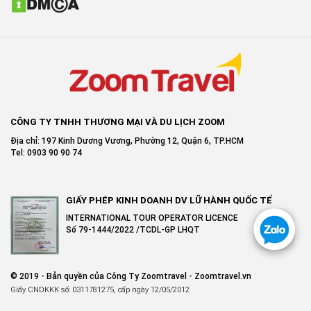
CÔNG TY TNHH THƯƠNG MẠI VÀ DU LỊCH ZOOM
Địa chỉ: 197 Kinh Dương Vương, Phường 12, Quận 6, TP.HCM
Tel: 0903 90 90 74
GIẤY PHÉP KINH DOANH DV LỮ HÀNH QUỐC TẾ
INTERNATIONAL TOUR OPERATOR LICENCE
Số 79-1444/2022 /TCDL-GP LHQT
© 2019 - Bản quyền của Công Ty Zoomtravel - Zoomtravel.vn
Giấy CNDKKK số: 0311781275, cấp ngày 12/05/2012