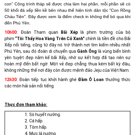
con” Công trình tháp sẽ được chia làm hai phần, mỗi phần sẽ có
50 khối đá xếp liền kề bên nhau thể hiện tính dân tộc "Con Rồng
Cháu Tiên". Đây được xem là điểm check in không thể bỏ qua khi
đến Phú Yên.
10h00:
Đoàn Tham quan
Bãi Xép
là phim trường của bộ
phim
“Tôi Thấy Hoa Vàng Trên Cỏ Xanh”
chính là tiền đề cho Bãi
Xếp nổi tiếng, cũng từ đây nó trở thành nơi tìm kiếm nhiều nhất
Phú Yên, sau đó đoàn di chuyển qua
Gành Ông
là vùng biển bình
yên tuyệt đẹp nằm kế bãi Xếp, nhờ sự kết hợp đã tạo nên sự
hoàn mỹ đến bất ngờ. Một vẻ đẹp chẳng thua kém bất kỳ đâu,
không những thế nơi đây còn được mệnh đảo Jeju của Việt Nam.
12h30:
Đoàn tiếp tục khởi hành ghé
Đầm Ô Loan
thưởng thức
các món hải sản nổi tiếng
.
Thực đơn tham khảo:
Sò huyết nướng.
Cá hấp.
Tôm hấp.
Mực lá nướng.