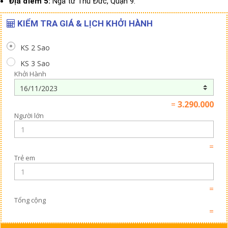
Địa điểm 5:
Ngã tư Thủ Đức, Quận 9.
KIỂM TRA GIÁ & LỊCH KHỞI HÀNH
KS 2 Sao
KS 3 Sao
Khởi Hành
=
3.290.000
Người lớn
=
Trẻ em
=
Tổng cộng
=