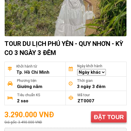
TOUR DU LỊCH PHÚ YÊN - QUY NHƠN - KỲ
CO 3 NGÀY 3 ĐÊM
Ngày khởi hành
Khởi hành từ
Tp. Hồ Chí Minh
Phương tiện
Thời gian
Giường nằm
3 ngày 3 đêm
Tiêu chuẩn KS
Mã tour
2 sao
ZT0007
3.290.000 VNĐ
ĐẶT TOUR
Giá gốc: 3.490.000 VNĐ