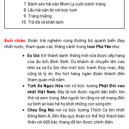
Bánh xèo hải sản Nhơn Lý cuốn bánh tráng
Lẩu hải sản ăn với bún tươi
Tráng miệng
Trà đá và khăn lạnh
Buổi chiều:
Đoàn trải nghiệm cung đường bộ quanh biển đẹp
nhất nước, tham quan các thắng cảnh trong
tour Phú Yên
như:
Eo Gió
trở thành danh thắng mới vừa được xếp hạng
của du lịch Bình Định. Du khách di chuyển lên cao
nhìn xa xa Eo Gió như một bức tranh thủy mạc, đây
cũng là lý do thu hút hàng ngàn đoàn khách đến
tham quan mỗi năm.
Tịnh Xá Ngọc Hòa
nơi có bức tượng
Phật Đôi cao
nhất Việt Nam
, đây là nơi được người dân biển tôn
thờ và xem trọng. Mọi người tin rằng nó sẽ mang đến
sự bình an bảo hệ họ khởi những con sóng lớn.
Chùa Ông Núi
nơi có bức tượng Thích Ca lớn nhất
Đông Nam Á, đến đây quý đoàn có thể thử thách bản
thân với 600 bậc thang để lên được chính điện.