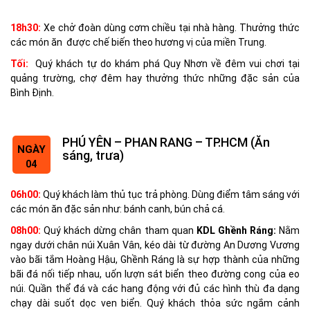
18h30:
Xe chở đoàn dùng cơm chiều tại nhà hàng. Thưởng thức
các món ăn được chế biến theo hương vị của miền Trung.
Tối:
Quý khách tự do khám phá Quy Nhơn về đêm vui chơi tại
quảng trường, chợ đêm hay thưởng thức những đặc sản của
Bình Định.
PHÚ YÊN – PHAN RANG – TP.HCM (Ăn
NGÀY
sáng, trưa)
04
06h00:
Quý khách làm thủ tục trả phòng.
Dùng điểm tâm sáng với
các món ăn đặc sản như: bánh canh, bún chả cá.
08h00:
Quý khách dừng chân tham quan
KDL Ghềnh Ráng:
Nằm
ngay dưới chân núi Xuân Vân, kéo dài từ đường An Dương Vương
vào bãi tắm Hoàng Hậu, Ghềnh Ráng là sự hợp thành của những
bãi đá nối tiếp nhau, uốn lượn sát biển theo đường cong của eo
núi. Quần thể đá và các hang động với đủ các hình thù đa dạng
chạy dài suốt dọc ven biển. Quý khách thỏa sức ngắm cảnh