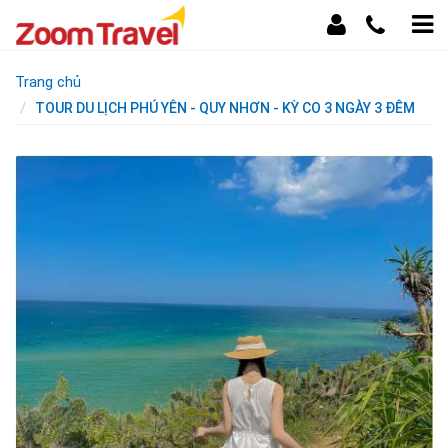
Trang chủ
TOUR DU LỊCH PHÚ YÊN - QUY NHƠN - KỲ CO 3 NGÀY 3 ĐÊM