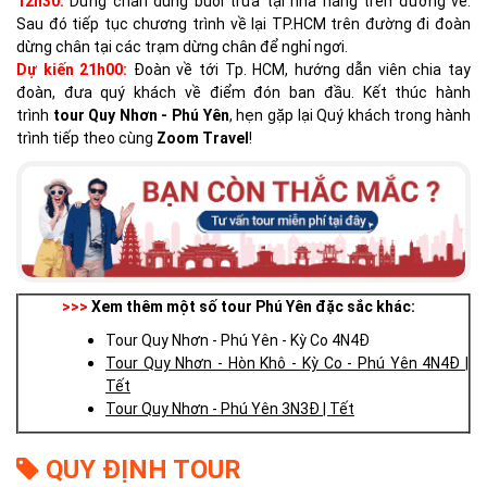
12h30:
Dừng chân dùng buổi trưa tại nhà hàng trên đường về.
Sau đó tiếp tục chương trình về lại TP.HCM trên đường đi đoàn
dừng chân tại các trạm dừng chân để nghỉ ngơi.
Dự kiến 21h00:
Đoàn về tới Tp. HCM, hướng dẫn viên chia tay
đoàn, đưa quý khách về điểm đón ban đầu. Kết thúc hành
trình
tour Quy Nhơn
- Phú Yên
, hẹn gặp lại Quý khách trong hành
trình tiếp theo cùng
Zoom Travel
!
>>>
Xem thêm một số
tour Phú Yên
đặc sắc khác:
Tour Quy Nhơn - Phú Yên - Kỳ Co 4N4Đ
Tour Quy Nhơn - Hòn Khô - Kỳ Co - Phú Yên 4N4Đ |
Tết
Tour Quy Nhơn - Phú Yên 3N3Đ | Tết
QUY ĐỊNH TOUR