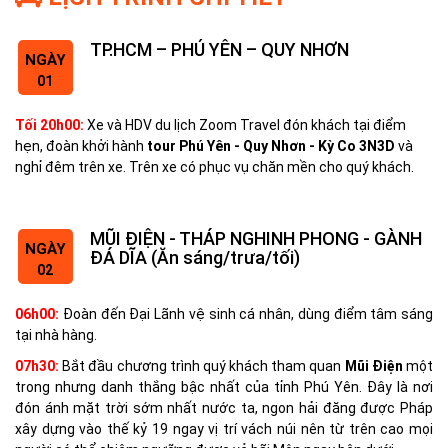
TP.HCM – PHÚ YÊN – QUY NHƠN
NGÀY
01
Tối 20h00:
Xe và HDV du lịch Zoom Travel đón khách tại điểm
hẹn, đoàn khởi hành
tour Phú Yên - Quy Nhơn - Kỳ Co 3N3D
và
nghỉ đêm trên xe. Trên xe có phục vụ chăn mền cho quý khách.
MŨI ĐIỆN - THÁP NGHINH PHONG - GÀNH
NGÀY
ĐÁ DĨA (Ăn sáng/trưa/tối)
02
06h00:
Đoàn đến Đại Lãnh vệ sinh cá nhân, dùng điểm tâm sáng
tại nhà hàng.
07h30:
Bắt đầu chương trình quý khách tham quan
Mũi Điện
một
trong nhưng danh thắng bậc nhất của tỉnh Phú Yên. Đây là nơi
đón ánh mặt trời sớm nhất nước ta, ngon hải đăng được Pháp
xây dựng vào thế kỷ 19 ngay vị trí vách núi nên từ trên cao mọi