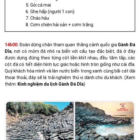
Gỏi cá mai
Ghẹ hấp (người 1 con).
Cháo hàu
Cơm chiên hải sản + cơm trắng.
14h00:
Đoàn dừng chân tham quan thắng cảnh quốc gia
Gành Đá
Dĩa
, nơi có mỏm đá nhô ra biển với cấu tạo đặc biệt, đá ở đây
được dựng đứng theo từng cột liền khít nhau, đều tăm tắp, các
cột đá có tiết diện hình lục giác hoặc hình tròn giống như cái đĩa.
Quý khách hòa mình và làn nước biển trong xanh cùng bãi cát dài
thoai thoải, đây sẽ là trải nghiệm thú vị dành cho du khách. (Xem
thêm:
Kinh nghiệm du lịch Gành Đá Dĩa
)