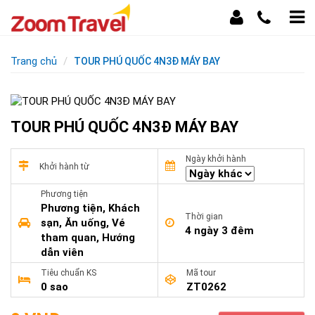
Trang chủ
TOUR PHÚ QUỐC 4N3Đ MÁY BAY
TOUR PHÚ QUỐC 4N3Đ MÁY BAY
Ngày khởi hành
Khởi hành từ
Phương tiện
Phương tiện, Khách
Thời gian
sạn, Ăn uống, Vé
4 ngày 3 đêm
tham quan, Hướng
dẫn viên
Tiêu chuẩn KS
Mã tour
0 sao
ZT0262