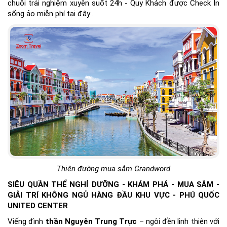
chuỗi trải nghiệm xuyên suốt 24h - Quy Khách được Check In
sống ảo miễn phí tại đây .
Thiên đường mua sắm Grandword
SIÊU QUẦN THỂ NGHỈ DƯỠNG - KHÁM PHÁ - MUA SẮM -
GIẢI TRÍ KHÔNG NGỦ HÀNG ĐẦU KHU VỰC - PHÚ QUỐC
UNITED CENTER
Viếng đình
thần Nguyễn Trung Trực
– ngôi đền linh thiên với