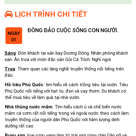
LỊCH TRÌNH CHI TIẾT
ĐÔNG ĐẢO CUỘC SỐNG CON NGƯỜI.
NGÀY
01
Sáng
: Đón khách tại sân bay Dương Đông. Nhận phòng khách
sạn. Ăn trưa với món đặc sản Gỏi Cá Trích. Nghỉ ngơi.
Trưa
: Tham quan các làng nghề truyền thống nổi tiếng trên
đảo.
Hồ tiêu Phú Quốc
: tìm hiểu về cách trồng tiêu tại vườn. Tiêu
Phú Quốc nổi tiếng với hạt to, đen và cay thơm. Du khách có
thể mua tiêu về làm quà tại nhà vườn.
Nhà thùng nước mắm
: Tìm hiểu cách ủ và chế biến nước
mắm cá cơm rất nổi tiếng trong và ngoài nước theo cách làm
truyền thống của người dân Phú Quốc với hàm lượng dinh
dưỡng rất cao.
Rượu sim
: loại rượu vang làm từ trái sim rừng chín.Gặp gỡ và