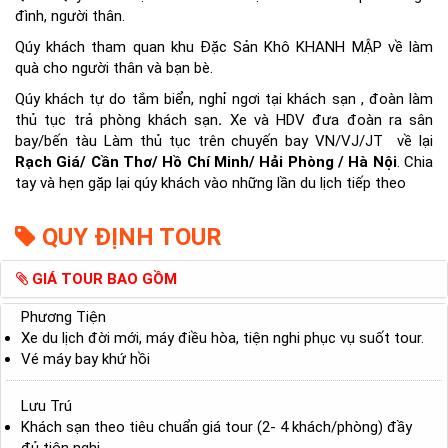
đình, người thân.
Qúy khách tham quan khu Đặc Sản Khô KHANH MẬP về làm
quà cho người thân và bạn bè.
Qúy khách tự do tắm biển, nghỉ ngơi tại khách sạn , đoàn làm
thủ tục trả phòng khách sạn
.
Xe và HDV đưa đoàn ra sân
bay/bến tàu Làm thủ tục trên chuyến bay VN/VJ/JT về lại
Rạch Giá/ Cần Thơ/ Hồ Chí Minh/ Hải Phòng / Hà Nội
. Chia
tay và hẹn gặp lại qúy khách vào những lần du lịch tiếp theo
QUY ĐỊNH TOUR
GIÁ TOUR BAO GỒM
Phương Tiện
Xe du lịch đời mới, máy điều hòa, tiện nghi phục vụ suốt tour.
Vé máy bay khứ hồi
Lưu Trú
Khách sạn theo tiêu chuẩn giá tour (2- 4 khách/phòng) đầy