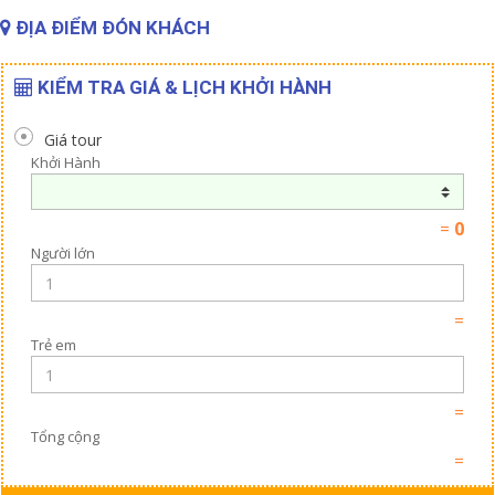
ĐỊA ĐIỂM ĐÓN KHÁCH
KIỂM TRA GIÁ & LỊCH KHỞI HÀNH
Giá tour
Khởi Hành
=
0
Người lớn
=
Trẻ em
=
Tổng cộng
=