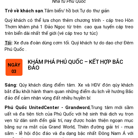
Nhà tù Phú Quốc
Trở về khách sạn
.Tắm biển/ hồ bơi.Tự do thư giản
Quý khách có thể lựa chọn thêm chương trình - cáp treo Hòn
Thơm khám phá 1 Đảo Ngọc từ trên cao qua tuyến cáp treo
trên biển dài nhất thế giới (vé cáp treo tự túc)
Tối
:
Xe đưa đoàn dùng cơm tối. Quý khách tự do dạo chợ Đêm
Phú Quốc .
KHÁM PHÁ PHÚ QUỐC – KẾT HỢP BẮC
NGÀY
ĐẢO
03
Sáng:
Qúy khách dùng điểm tâm. Xe và HDV đón qúy khách
bắt đầu khởi hành tham quan những điểm du lịch về hướng Bắc
đảo để cảm nhận vùng đất nhiều huyền bí:
Phú Quốc UnitedCenter - Grandword
,Trung tâm mới sầm
uất và đa tiện tích của Phú Quốc với hệ sinh thái dịch vụ trọn
vẹn từ dân sinh đến giải trí, nay được hoàn thiện ngoạn mục
bằng sự ra mắt của Grand World, Thiên đường giải trí - mua
sắm - lễ hội độc đáo và đa dạng bậc nhất Đông Nam Á với