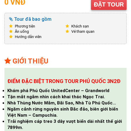
0 VNĐ
ĐẶT TOUR
Tour đã bao gồm
Phương tiện
Khách sạn
Ăn uống
Vé tham quan
Hướng dẫn viên
GIỚI THIỆU
ĐIỂM ĐẶC BIỆT TRONG TOUR PHÚ QUỐC 3N2Đ
Khám phá Phú Quốc UnitedCenter – Grandworld
Tận mắt ngắm nhìn cách khai thác Ngọc Trai.
Nhà Thùng Nước Mắm, Bãi Sao, Nhà Tù Phú Quốc…
Ngăm
cảnh rừng nguyên sinh Bắc đảo, biên giới biển
Việt Nam – Campuchia.
Trải
nghiệm cáp treo 3 dây vượt biển dài nhất thế giới
7899m.