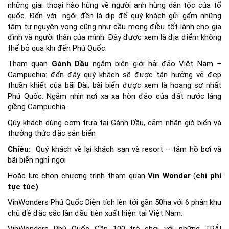
những giai thoại hào hùng về người anh hùng dân tộc của tổ
quốc. Đến với ngôi đền là dịp để quý khách gửi gấm những
tâm tư nguyện vọng cũng như cầu mong điều tốt lành cho gia
đình và người thân của mình. Đây được xem là địa điểm không
thể bỏ qua khi đến Phú Quốc.
Tham quan
Gành Dầu
ngắm biên giới hải đảo Việt Nam –
Campuchia: đến đây quý khách sẽ được tận hưởng vẻ đẹp
thuần khiết của bãi Dài, bãi biển được xem là hoang sơ nhất
Phú Quốc. Ngắm nhìn nơi xa xa hòn đảo của đất nước láng
giềng Campuchia.
Qúy khách dùng cơm trưa tại Gành Dầu, cảm nhận gió biển và
thưởng thức đặc sản biển
Chiều:
Quý khách về lại khách sạn và resort – tắm hồ bơi và
bãi biễn nghỉ ngơi
Hoặc lực chọn chương trình tham quan
Vin Wonder
(
chi phí
tực túc
)
VinWonders Phú Quốc Diện tích lên tới gần 50ha với 6 phân khu
chủ đề đặc sắc lần đầu tiên xuất hiện tại Việt Nam.