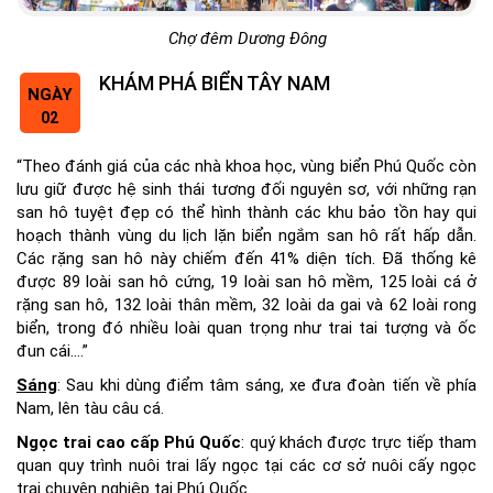
Chợ đêm Dương Đông
KHÁM PHÁ BIỂN TÂY NAM
NGÀY
02
“Theo đánh giá của các nhà khoa học, vùng biển Phú Quốc còn
lưu giữ được hệ sinh thái tương đối nguyên sơ, với những rạn
san hô tuyệt đẹp có thể hình thành các khu bảo tồn hay qui
hoạch thành vùng du lịch lặn biển ngắm san hô rất hấp dẫn.
Các rặng san hô này chiếm đến 41% diện tích. Đã thống kê
được 89 loài san hô cứng, 19 loài san hô mềm, 125 loài cá ở
rặng san hô, 132 loài thân mềm, 32 loài da gai và 62 loài rong
biển, trong đó nhiều loài quan trọng như
trai
tai tượng và
ốc
đun cái….”
Sáng
: Sau khi dùng điểm tâm sáng, xe đưa đoàn tiến về phía
Nam, lên tàu câu cá.
Ngọc trai cao cấp Phú Quốc
: quý khách được trực tiếp tham
quan quy trình nuôi trai lấy ngọc tại các cơ sở nuôi cấy ngọc
trai chuyên nghiệp tại Phú Quốc.