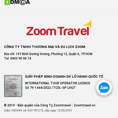
CÔNG TY TNHH THƯƠNG MẠI VÀ DU LỊCH ZOOM
Địa chỉ: 197 Kinh Dương Vương, Phường 12, Quận 6, TP.HCM
Tel: 0903 90 90 74
GIẤY PHÉP KINH DOANH DV LỮ HÀNH QUỐC TẾ
INTERNATIONAL TOUR OPERATOR LICENCE
Số 79-1444/2022 /TCDL-GP LHQT
© 2019 - Bản quyền của Công Ty Zoomtravel - Zoomtravel.vn
Giấy CNDKKK số: 0311781275, cấp ngày 12/05/2012