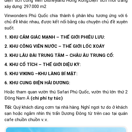
diện tích công viên Disneyland Hong Kong.Diện tích mới đang
xây dựng: 297.000 m2
Vinwonders Phú Quốc chia thành 6 phân khu tương ứng với 6
chủ đề khác nhau, được kết nối bằng câu chuyện chủ đề xuyên
suốt.
1. KHU CẢM GIÁC MẠNH – THẾ GIỚI PHIÊU LƯU:
2. KHU CÔNG VIÊN NƯỚC – THẾ GIỚI LỐC XOÁY
3. KHU LÂU ĐÀI TRUNG TÂM – CHÂU ÂU TRUNG CỔ:
4. KHU CỔ TÍCH – THẾ GIỚI DIỆU KỲ:
5. KHU VIKING –KHU LÀNG BÍ MẬT:
6. KHU CUNG ĐIỆN HẢI DƯƠNG:
Hoặc tham quan vườn thú Safari Phú Quốc, vườn thú lớn thứ 2
Đông Nam Á
(chi phí tự túc)
Tối:
Quý khách dùng cơm tại nhà hàng. Nghỉ ngơi tư do ở khách
sạn hoặc ngắm nhìn thị trấn Dương Đông từ trên cao tại quán
cafe chuồn chuồn v..v..