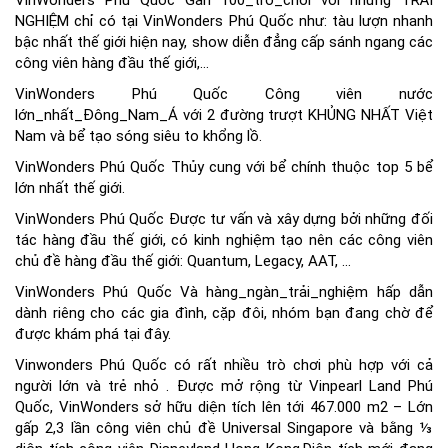
VinWonders Phú Quốc Gần 100_trò_chơi với những TRẢI
NGHIỆM chỉ có tại VinWonders Phú Quốc như: tàu lượn nhanh
bậc nhất thế giới hiện nay, show diễn đẳng cấp sánh ngang các
công viên hàng đầu thế giới,…
VinWonders Phú Quốc Công viên nước
lớn_nhất_Đông_Nam_Á với 2 đường trượt KHỦNG NHẤT Việt
Nam và bể tạo sóng siêu to khổng lồ.
VinWonders Phú Quốc Thủy cung với bể chính thuộc top 5 bể
lớn nhất thế giới.
VinWonders Phú Quốc Được tư vấn và xây dựng bởi những đối
tác hàng đầu thế giới, có kinh nghiệm tạo nên các công viên
chủ đề hàng đầu thế giới: Quantum, Legacy, AAT, …
VinWonders Phú Quốc Và hàng_ngàn_trải_nghiệm hấp dẫn
dành riêng cho các gia đình, cặp đôi, nhóm bạn đang chờ để
được khám phá tại đây.
Vinwonders Phú Quốc có rất nhiều trò chơi phù hợp với cả
người lớn và trẻ nhỏ . Được mở rộng từ Vinpearl Land Phú
Quốc, VinWonders sở hữu diện tích lên tới 467.000 m2 – Lớn
gấp 2,3 lần công viên chủ đề Universal Singapore và bằng ⅓