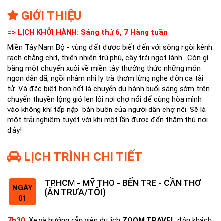
GIỚI THIỆU
=> LỊCH KHỞI HÀNH: Sáng thứ 6, 7 Hàng tuần
Miền Tây Nam Bộ - vùng đất được biết đến với sông ngòi kênh
rạch chằng chịt, thiên nhiên trù phú, cây trái ngọt lành. Còn gì
bằng một chuyến xuôi về miền tây thưởng thức những món
ngon dân dã, ngồi nhâm nhi ly trà thơm lừng nghe đờn ca tài
tử. Và đặc biệt hơn hết là chuyến du hành buổi sáng sớm trên
chuyến thuyền lộng gió len lỏi nơi chợ nổi để cùng hòa mình
vào không khí tấp nập bán buôn của người dân chợ nổi. Sẽ là
một trải nghiệm tuyệt vời khi một lần được đến thăm thú nơi
đây!
LỊCH TRÌNH CHI TIẾT
TP.HCM - MỸ THO - BẾN TRE - CẦN THƠ
NGÀY
(ĂN TRƯA/TỐI)
01
7h30
:
Xe và hướng dẫn viên du lịch
ZOOM TRAVEL
đón khách