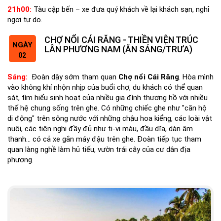
21h00:
Tàu cập bến – xe đưa quý khách về lại khách sạn, nghỉ
ngơi tự do.
CHỢ NỔI CÁI RĂNG - THIỀN VIỆN TRÚC
NGÀY
LÂN PHƯƠNG NAM (ĂN SÁNG/TRƯA)
02
Sáng:
Đoàn dậy sớm tham quan
Chợ nổi Cái Răng
. Hòa mình
vào không khí nhộn nhịp của buổi chợ, du khách có thể quan
sát, tìm hiểu sinh hoạt của nhiều gia đình thương hồ với nhiều
thế hệ chung sống trên ghe. Có những chiếc ghe như "căn hộ
di động" trên sông nước với những chậu hoa kiểng, các loài vật
nuôi, các tiện nghi đầy đủ như ti-vi màu, đầu dĩa, dàn âm
thanh... có cả xe gắn máy đậu trên ghe. Đoàn tiếp tục tham
quan làng nghề làm hủ tiếu, vườn trái cây của cư dân địa
phương.