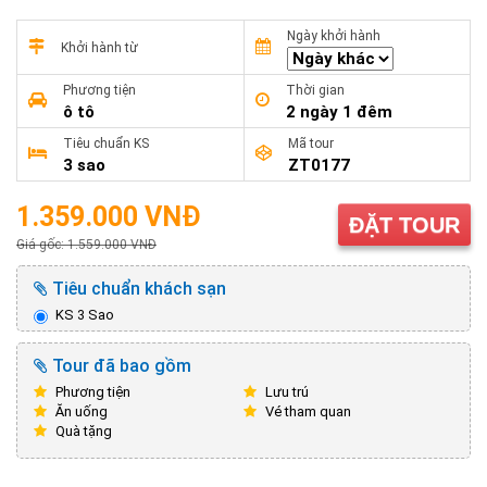
Ngày khởi hành
Khởi hành từ
Phương tiện
Thời gian
ô tô
2 ngày 1 đêm
Tiêu chuẩn KS
Mã tour
3 sao
ZT0177
1.359.000 VNĐ
ĐẶT TOUR
Giá gốc: 1.559.000 VNĐ
Tiêu chuẩn khách sạn
KS 3 Sao
Tour đã bao gồm
Phương tiện
Lưu trú
Ăn uống
Vé tham quan
Quà tặng