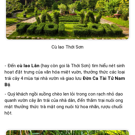
Cù lao Thới Sơn
- Đến
cù lao Lân
(hay còn goi là Thới Sơn) tìm hiểu nét sinh
hoạt đặt trưng của văn hóa miệt vuờn, thưởng thức các loại
trái cây 4 mùa tại nhà vườn và giao lưu
Đờn Ca Tài Tử Nam
Bộ
.
- Quý khách ngồi xuồng chèo len lỏi trong con rạch nhỏ dạo
quanh vườn cây ăn trái của nhà dân, đến thăm trại nuôi ong
mật thưởng thức trà mật ong nuôi từ hoa nhãn, rượu chuối
hột.