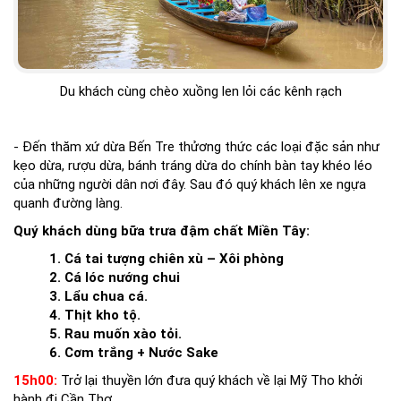
Du khách cùng chèo xuồng len lỏi các kênh rạch
- Đến thăm xứ dừa Bến Tre thửơng thức các loại đặc sản như
kẹo dừa, rượu dừa, bánh tráng dừa do chính bàn tay khéo léo
của những người dân nơi đây. Sau đó quý khách lên xe ngựa
quanh đường làng.
Quý khách dùng bữa trưa đậm chất Miền Tây:
1. Cá tai tượng chiên xù – Xôi phòng
2. Cá lóc nướng chui
3. Lẩu chua cá.
4. Thịt kho tộ.
5. Rau muốn xào tỏi.
6. Cơm trắng + Nước Sake
15h00:
Trở lại thuyền lớn đưa quý khách về lại Mỹ Tho khởi
hành đi Cần Thơ.