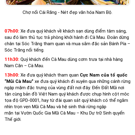
Chợ nổi Cái Răng - Nét đẹp văn hóa Nam Bộ.
07h00:
Xe đưa quý khách về khách sạn dùng điểm tâm sáng,
sau đó làm thủ tục trả phòng khởi hành đi Cà Mau. Đoàn dừng
chân tại Sóc Trăng tham quan và mua sắm đặc sản Bánh Pía –
Sóc Trăng nổi tiếng.
11h30:
Quý khách đến Cà Mau dùng cơm trưa tại nhà hàng
Nam Căn – Cà Mau.
13h00:
Xe đưa quý khách tham quan
Cực Nam của tổ quốc
“Mũi Cà Mau”
xe đưa quý khách đi xuyên qua những cánh rừng
ngập mặm đặc trưng của vùng đất nơi đây. Đến Đất Mũi nơi
tận cùng bản đồ Việt Nam quý khách được chụp hình cột môc
tọa độ GPD-0001, hay từ đài quan sát quý khách có thể ngăm
nhìn trọn vẹn Mũi Cà Mau và hệ sinh thái rừng ngập
mặn tại Vườn Quốc Gia Mũi Cà Mau – Khu Dự trữ Sinh quyển
Thế giới.