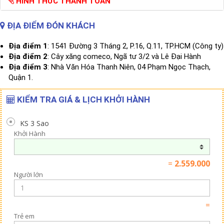
HÌNH THỨC THANH TOÁN
ĐỊA ĐIỂM ĐÓN KHÁCH
Địa điểm 1
: 1541 Đường 3 Tháng 2, P.16, Q.11, TP.HCM (Công ty)
Địa điểm 2
: Cây xăng comeco, Ngã tư 3/2 và Lê Đại Hành
Địa điểm 3
: Nhà Văn Hóa Thanh Niên, 04 Phạm Ngọc Thạch,
Quận 1.
KIỂM TRA GIÁ & LỊCH KHỞI HÀNH
KS 3 Sao
Khởi Hành
=
2.559.000
Người lớn
=
Trẻ em