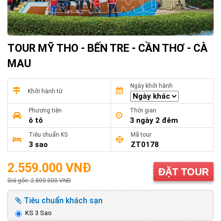
TOUR MỸ THO - BẾN TRE - CẦN THƠ - CÀ
MAU
Ngày khởi hành
Khởi hành từ
Phương tiện
Thời gian
ô tô
3 ngày 2 đêm
Tiêu chuẩn KS
Mã tour
3 sao
ZT0178
2.559.000 VNĐ
ĐẶT TOUR
Giá gốc: 2.800.000 VNĐ
Tiêu chuẩn khách sạn
KS 3 Sao