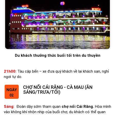
Du khách thưởng thức buổi tối trên du thuyền
21h00:
Tàu cập bến – xe đưa quý khách về lại khách sạn, nghỉ
ngơi tự do.
CHỢ NỔI CÁI RĂNG - CÀ MAU (ĂN
NGÀY
SÁNG/TRƯA/TỐI)
02
Sáng:
Đoàn dậy sớm tham quan
chợ nổi Cái Răng.
Hòa mình
vào không khí nhộn nhịp của buổi chợ, du khách có thể quan