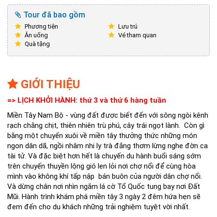
Tour đã bao gồm
Phương tiện
Lưu trú
Ăn uống
Vé tham quan
Quà tặng
GIỚI THIỆU
=> LỊCH KHỞI HÀNH: thứ 3 và thứ 6 hàng tuần
Miền Tây Nam Bộ - vùng đất được biết đến với sông ngòi kênh
rạch chằng chịt, thiên nhiên trù phú, cây trái ngọt lành. Còn gì
bằng một chuyến xuôi về miền tây thưởng thức những món
ngon dân dã, ngồi nhâm nhi ly trà đắng thơm lừng nghe đờn ca
tài tử. Và đặc biệt hơn hết là chuyến du hành buổi sáng sớm
trên chuyến thuyền lộng gió len lỏi nơi chợ nổi để cùng hòa
mình vào không khí tấp nập bán buôn của người dân chợ nổi.
Và dừng chân nơi nhìn ngắm lá cờ Tổ Quốc tung bay nơi Đất
Mũi. Hành trình khám phá miền tây 3 ngày 2 đêm hứa hẹn sẽ
đem đến cho du khách những trải nghiệm tuyệt vời nhất.