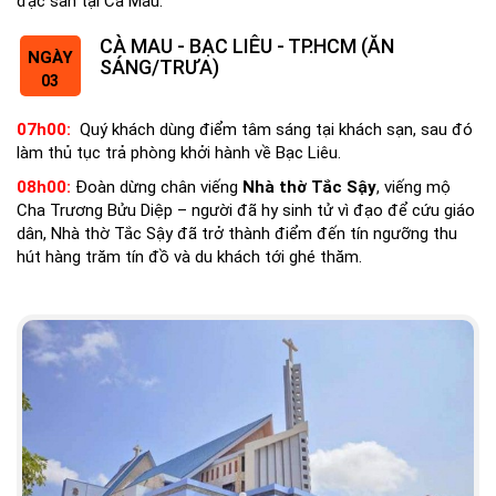
đặc sản tại Cà Mau.
CÀ MAU - BẠC LIÊU - TP.HCM (ĂN
NGÀY
SÁNG/TRƯA)
03
07h00:
Quý khách dùng điểm tâm sáng tại khách sạn, sau đó
làm thủ tục trả phòng khởi hành về Bạc Liêu.
08h00:
Đoàn dừng chân viếng
Nhà thờ Tắc Sậy
, viếng mộ
Cha Trương Bửu Diệp – người đã hy sinh tử vì đạo để cứu giáo
dân, Nhà thờ Tắc Sậy đã trở thành điểm đến tín ngưỡng thu
hút hàng trăm tín đồ và du khách tới ghé thăm.