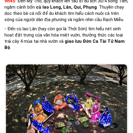
9h45:
Đến Mỹ Tho, quý khách lên tàu đi du lịch 30/4 sông Tiền,
ngắm cảnh bốn
cù lao Long, Lân, Qui, Phụng
. Thuyền chạy
dọc theo bè cá nổi để du khách tìm hiểu cách nuôi cá trên
sông của người dân địa phương và ngắm nhìn cầu Rạch Miễu.
- Đến cù lao Lân (hay còn goi là Thới Sơn) tìm hiểu nét sinh
hoạt đặt trưng của văn hóa miệt vuờn, thưởng thức các loại
trái cây 4 mùa tại nhà vườn và
giao lưu Đờn Ca Tài Tử Nam
Bộ
.