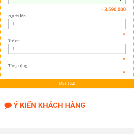
=
3.590.000
Người lớn
=
Trẻ em
=
Tổng cộng
=
Mua Tour
Ý KIẾN KHÁCH HÀNG