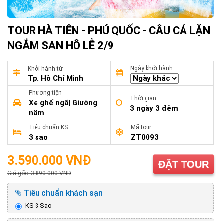
TOUR HÀ TIÊN - PHÚ QUỐC - CÂU CÁ LẶN
NGẮM SAN HÔ LỄ 2/9
Ngày khởi hành
Khởi hành từ
Tp. Hồ Chí Minh
Phương tiện
Thời gian
Xe ghế ngã| Giường
3 ngày 3 đêm
nằm
Tiêu chuẩn KS
Mã tour
3 sao
ZT0093
3.590.000 VNĐ
ĐẶT TOUR
Giá gốc: 3.890.000 VNĐ
Tiêu chuẩn khách sạn
KS 3 Sao