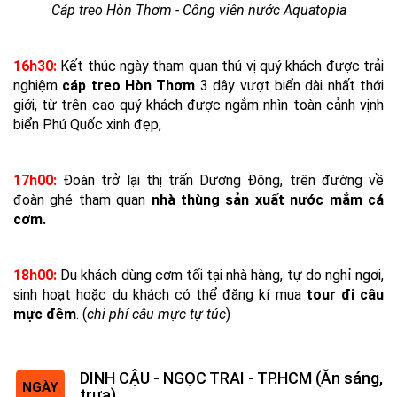
Cáp treo Hòn Thơm - Công viên nước Aquatopia
16h30:
Kết thúc ngày tham quan thú vị quý khách được trải
nghiệm
cáp treo Hòn Thơm
3 dây vượt biển dài nhất thới
giới, từ trên cao quý khách được ngắm nhìn toàn cảnh vịnh
biển Phú Quốc xinh đẹp,
17h00:
Đoàn trở lại thị trấn Dương Đông, trên đường về
đoàn ghé tham quan
nhà thùng sản xuất nước mắm cá
cơm.
18h00:
Du khách dùng cơm tối tại nhà hàng, tự do nghỉ ngơi,
sinh hoạt hoặc du khách có thể đăng kí mua
tour đi câu
mực đêm
. (
chi phí câu mực tự túc
)
DINH CẬU - NGỌC TRAI - TP.HCM (Ăn sáng,
NGÀY
trưa)