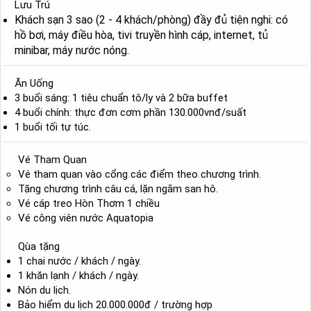
Lưu Trú
Khách sạn 3 sao (2 - 4 khách/phòng) đầy đủ tiện nghi: có
hồ bơi, máy điều hòa, tivi truyền hình cáp, internet, tủ
minibar, máy nước nóng.
Ăn Uống
3 buổi sáng: 1 tiêu chuẩn tô/ly và 2 bữa buffet
4 buổi chính: thực đơn cơm phần 130.000vnđ/suất
1 buổi tối tự túc.
Vé Tham Quan
Vé tham quan vào cổng các điểm theo chương trình.
Tặng chương trình câu cá, lặn ngắm san hô.
Vé cáp treo Hòn Thơm 1 chiều
Vé công viên nước Aquatopia
Qùa tặng
1 chai nước / khách / ngày.
1 khăn lạnh / khách / ngày.
Nón du lịch.
Bảo hiểm du lịch 20.000.000đ / trường hợp