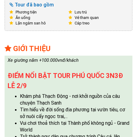
Tour đã bao gồm
Phương tiện
Lưu trú
Ăn uống
Vé tham quan
Lặn ngắm san hô
Cáp treo
GIỚI THIỆU
Xe giường nằm +100.000vnđ/khách
ĐIỂM NỔI BẬT
TOUR PHÚ QUỐC 3N3Đ
LỄ 2/9
Khám phá Thạch Động - nơi khởi nguồn của câu
chuyện Thạch Sanh
Tìm hiểu về đời sống địa phương tại vườn tiêu, cơ
sở nuôi cấy ngọc trai,...
Vui chơi thoả thích tại Thành phố không ngủ - Grand
World
Trở thành ngư dân qua chương trình Câu cá, lặn