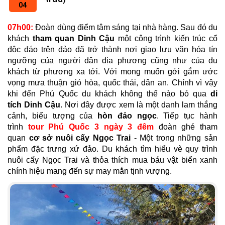
04
07h00:
Đoàn dùng điểm tâm sáng tại nhà hàng. Sau đó du
khách
tham quan Dinh Cậu
một công trình kiến trúc cổ
độc đáo trên đảo đã trở thành nơi giao lưu văn hóa tín
ngưỡng của người dân địa phương cũng như của du
khách từ phương xa tới. Với mong muốn gởi gắm ước
vọng mưa thuận gió hòa, quốc thái, dân an. Chính vì vậy
khi đến Phú Quốc du khách không thể nào bỏ qua
di
tích Dinh Cậu
. Nơi đây được xem là một danh lam thắng
cảnh, biểu tượng của
hòn đảo ngọc
. Tiếp tục hành
trình
tour Phú Quốc 3 ngày 3 đêm
đoàn ghé tham
quan
cơ sở nuôi cấy Ngọc Trai
- Một trong những sản
phẩm đặc trưng xứ đảo. Du khách tìm hiểu vè quy trình
nuôi cấy Ngọc Trai và thỏa thích mua báu vật biển xanh
chính hiệu mang đến sự may mắn tịnh vượng.