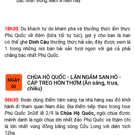
bậc nhất Đông Nam Á hiện nay.
18h30
:
Du khách tự do khám phá và thưởng thức ẩm thực
Phú Quốc về đêm (bữa tối tự túc), gợi ý cho bạn là bạn
có thể ghé
Dinh Cậu
thưởng thức hải sản, đây được xem là
1 trong những nơi bán hải sản tươi ngon với giá cả phải
chăng bậc nhất Phú Quốc.
CHÙA HỘ QUỐC - LẶN NGẮM SAN HÔ -
NGÀY
CÁP TREO HÒN THƠM (Ăn sáng, trưa,
03
chiều)
06h30
:
Đoàn dùng điểm tâm sáng tại nhà hàng sau đó khởi
hành đi tham quan Nam đảo. Địa điểm tiếp theo trong tour
Phú Quốc 3n3đ lễ 2/9 là
Chùa Hộ Quốc,
ngôi chùa được
mệnh danh là ngôi chùa lớn nhất đảo Phú Quốc và thậm chí
là lớn nhất vùng đồng bằng sông Cửu Long với diện tích
12ha.