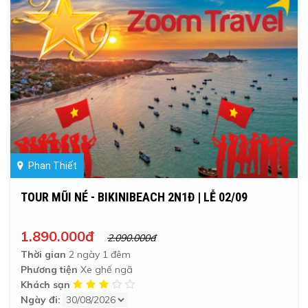
Phan Thiết
TOUR MŨI NÉ - BIKINIBEACH 2N1Đ | LỄ 02/09
1.890.000đ
2.090.000đ
Thời gian
2 ngày 1 đêm
Phương tiện
Xe ghế ngã
Khách sạn
Ngày đi: