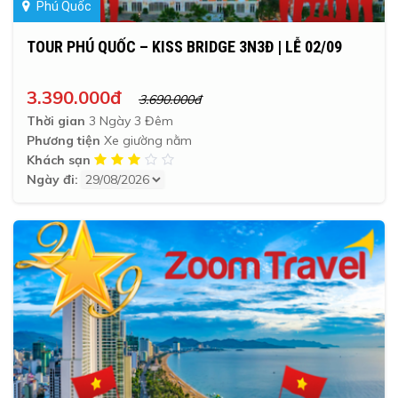
Phú Quốc
TOUR PHÚ QUỐC – KISS BRIDGE 3N3Đ | LỄ 02/09
3.390.000đ
3.690.000đ
Thời gian
3 Ngày 3 Đêm
Phương tiện
Xe giường nằm
Khách sạn
Ngày đi: