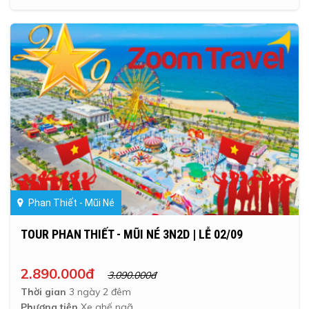
Phan Thiết - Mũi Né
TOUR PHAN THIẾT - MŨI NÉ 3N2D | LỄ 02/09
2.890.000đ
3.090.000đ
Thời gian
3 ngày 2 đêm
Phương tiện
Xe ghế ngã