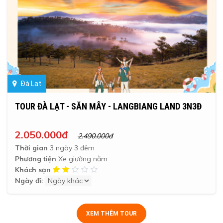
Đà Lạt
TOUR ĐÀ LẠT - SĂN MÂY - LANGBIANG LAND 3N3Đ
2.050.000đ
2.490.000đ
Thời gian
3 ngày 3 đêm
Phương tiện
Xe giường nằm
Khách sạn
Ngày đi:
XEM THÊM TOUR