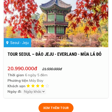
Seoul - Jeju
TOUR SEOUL – ĐẢO JEJU - EVERLAND - MÙA LÁ ĐỎ
20.990.000đ
21.590.000đ
Thời gian
6 ngày 5 đêm
Phương tiện
Máy Bay
Khách sạn
Ngày đi:
XEM THÊM TOUR