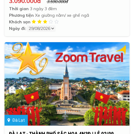
3.090.000đ
3.590.000đ
Thời gian
3 ngày 3 đêm
Phương tiện
Xe giường nằm/ xe ghế ngã
Khách sạn
Ngày đi:
Đà Lạt
ĐÀ LẠT - THÀNH PHỐ SẮC HOA 4N3Đ | LỄ 02/09