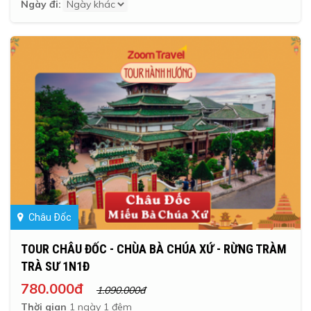
Ngày đi:
Châu Đốc
TOUR CHÂU ĐỐC - CHÙA BÀ CHÚA XỨ - RỪNG TRÀM
TRÀ SƯ 1N1Đ
780.000đ
1.090.000đ
Thời gian
1 ngày 1 đêm