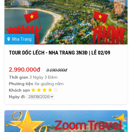
Nha Trang
TOUR DỐC LẾCH - NHA TRANG 3N3Đ | LỄ 02/09
2.990.000đ
3.190.000đ
Thời gian
3 Ngày 3 Đêm
Phương tiện
Xe giường nằm
Khách sạn
Ngày đi: