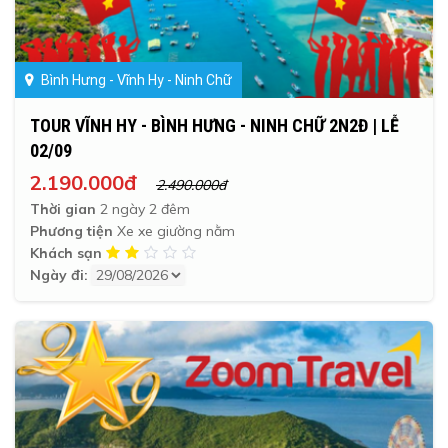
Bình Hưng - Vĩnh Hy - Ninh Chữ
TOUR VĨNH HY - BÌNH HƯNG - NINH CHỮ 2N2Đ | LỄ
02/09
2.190.000đ
2.490.000đ
Thời gian
2 ngày 2 đêm
Phương tiện
Xe xe giường nằm
Khách sạn
Ngày đi: