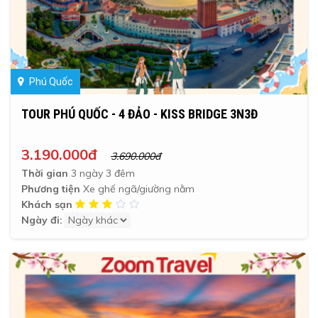
Phú Quốc
TOUR PHÚ QUỐC - 4 ĐẢO - KISS BRIDGE 3N3Đ
3.190.000đ
3.690.000đ
Thời gian
3 ngày 3 đêm
Phương tiện
Xe ghế ngã/giường nằm
Khách sạn
Ngày đi: