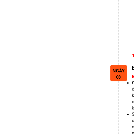
NGÀY
B
03
đ
k
c
k
c
n