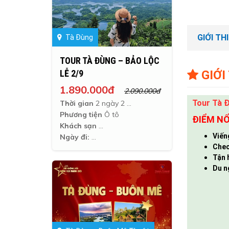
GIỚI TH
Tà Đùng
TOUR TÀ ĐÙNG – BẢO LỘC
GIỚI
LỄ 2/9
1.890.000đ
2.090.000đ
Tour Tà Đ
Thời gian
2 ngày 2 đêm
Phương tiện
Ô tô
ĐIỂM NỔ
Khách sạn
Viến
Ngày đi:
Chec
Tận 
Du n