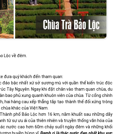
g
ảo Lộc về đêm.
xe đưa quý khách đến tham quan:
ộc đáo bậc nhất xứ sở sương mù với quần thể kiến trúc độc
 trúc Tây Nguyên. Ngay khi đặt chân vào tham quan chùa, du
ngàn bao phủ xung quanh khuôn viên của chùa. Từ cổng chính
h, hai hàng cau xếp thẳng tắp tạo thành thế đối xứng trông
i chùa khác của Việt Nam.
Thành phố Bảo Lộc hơn 16 km, nằm khuất sau những dãy
nh từ sự ưu ái của thiên nhiên và truyền thống văn hóa của
Thác nước cao hơn 60m chảy suốt ngày đêm và những khối
 tượng huyền hùng vĩ.
Đamb ri là thác nước đẹp nhất khu vực