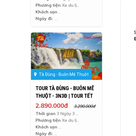
Phương tiện
Xe du lịch
Khách sạn
Ngày đi:
S
Tà Đùng - Buôn Mê Thuột
TOUR TÀ ĐÙNG - BUÔN MÊ
THUỘT - 3N3Đ | TOUR TẾT
2026
2.890.000đ
3.290.000đ
Thời gian
3 Ngày 3 Đêm
Phương tiện
Xe du lịch ghế ngã
Khách sạn
Ngày đi: