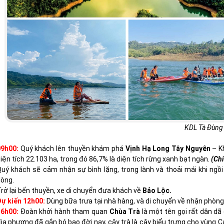
KDL Tà Đùn
09h00:
Quý khách lên thuyền khám phá
Vịnh Hạ Long Tây Nguyên
– Kh
iện tích 22.103 ha, trong đó 86,7% là diện tích rừng xanh bạt ngàn.
(Chi
uý khách sẽ cảm nhận sự bình lặng, trong lành và thoải mái khi ngồ
òng.
rở lại bến thuyền, xe di chuyển đưa khách về
Bảo Lộc.
ự kiến 12h00:
Dùng bữa trưa tại nhà hàng, và di chuyển về nhận phòng
16h00:
Đoàn khởi hành tham quan
Chùa Trà
là một tên gọi rất dân d
ịa phương đã gắn bó bao đời nay, cây trà là cây biểu trưng cho vùng