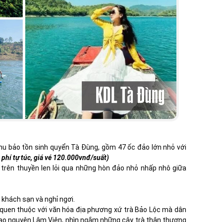
g
u bảo tồn sinh quyển Tà Đùng, gồm 47 ốc đảo lớn nhỏ với
 phí tự túc, giá vé 120.000vnđ/suất)
i trên thuyền len lỏi qua những hòn đảo nhỏ nhấp nhô giữa
 khách sạn và nghỉ ngơi.
ã quen thuộc với văn hóa địa phương xứ trà Bảo Lộc mà dân
 Cao nguyên Lâm Viên, nhìn ngắm những cây trà thân thương