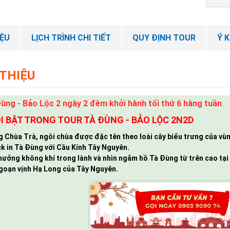
IỆU
LỊCH TRÌNH CHI TIẾT
QUY ĐỊNH TOUR
Ý 
 THIỆU
ùng - Bảo Lộc 2 ngày 2 đêm khởi hành tối thứ 6 hàng tuần
I BẬT TRONG TOUR TÀ ĐÙNG - BẢO LỘC 2N2D
g Chùa Trà, ngôi chùa được đặc tên theo loài cây biểu trưng của vùn
k in Tà Đùng với Cầu Kính Tây Nguyên.
hưởng không khí trong lành và nhìn ngắm hồ Tà Đùng từ trên cao tạ
goạn vịnh Hạ Long của Tây Nguyên.