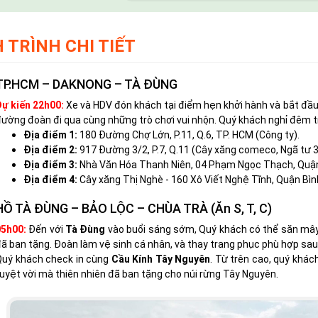
 TRÌNH CHI TIẾT
TP.HCM – DAKNONG – TÀ ĐÙNG
Dự kiến 22h00:
Xe và HDV đón khách tại điểm hẹn khởi hành và bắt đầu
ường đoàn đi qua cùng những trò chơi vui nhộn. Quý khách nghỉ đêm t
Địa điểm 1:
180 Đường Chợ Lớn, P.11, Q.6, TP. HCM (Công ty).
Địa điểm 2:
917 Đường 3/2, P.7, Q.11 (Cây xăng comeco, Ngã tư 3
Địa điểm 3:
Nhà Văn Hóa Thanh Niên, 04 Phạm Ngọc Thạch, Quận
Địa điểm 4:
Cây xăng Thị Nghè - 160 Xô Viết Nghệ Tĩnh, Quận Bì
HỒ TÀ ĐÙNG – BẢO LỘC – CHÙA TRÀ (Ăn S, T, C)
05h00:
Đến với
Tà Đùng
vào buổi sáng sớm, Quý khách có thể săn mây 
ã ban tặng. Đoàn làm vệ sinh cá nhân, và thay trang phục phù hợp sa
Quý khách check in cùng
Cầu Kính Tây Nguyên
. Từ trên cao, quý khá
uyệt vời mà thiên nhiên đã ban tặng cho núi rừng Tây Nguyên.