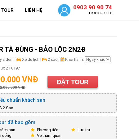
0903 90 90 74
 TOUR
LIÊN HỆ
Từ 8:00 - 18:00
R TÀ ĐÙNG - BẢO LỘC 2N2Đ
y 2 đêm |
Xe du lịch |
2 sao |
Khởi hành:
ur: ZT0197
90.000 VNĐ
ĐẶT TOUR
 2.090.000 VNĐ
êu chuẩn khách sạn
S 2 Sao
ur đã bao gồm
ách sạn
Phương tiện
Lưu trú
n uống
Vé tham quan