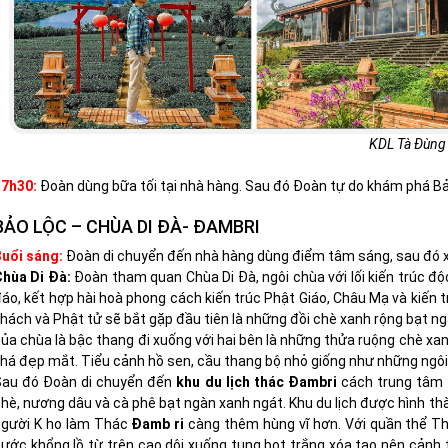
KDL Tà Đùn
17h30:
Đoàn dùng bữa tối tại nhà hàng. Sau đó Đoàn tự do khám phá B
BẢO LỘC – CHÙA DI ĐÀ- ĐAMBRI
uổi sáng:
Đoàn di chuyển đến nhà hàng dùng điểm tâm sáng, sau đó 
Chùa Di Đà:
Đoàn tham quan Chùa Di Đà, ngôi chùa với lối kiến trúc đ
áo, kết hợp hài hoà phong cách kiến trúc Phật Giáo, Châu Mạ và kiến
hách và Phật tử sẽ bắt gặp đầu tiên là những đồi chè xanh rộng bạt 
ủa chùa là bậc thang đi xuống với hai bên là những thửa ruộng chè xan
há đẹp mắt. Tiểu cảnh hồ sen, cầu thang bộ nhỏ giống như những ngô
Sau đó Đoàn di chuyển đến
khu du lịch thác Đambri
cách trung tâm 
hè, nương dâu và cà phê bạt ngàn xanh ngát. Khu du lịch được hình thà
người K ho làm Thác
Đamb ri
càng thêm hùng vĩ hơn. Với quần thể 
ước khổng lồ từ trên cao dội xuống tung bọt trắng xóa tạo nên cảnh