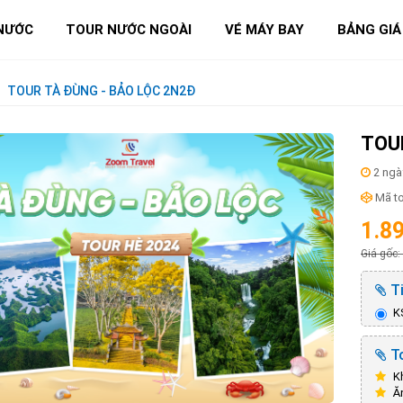
NƯỚC
TOUR NƯỚC NGOÀI
VÉ MÁY BAY
BẢNG GIÁ
TOUR TÀ ĐÙNG - BẢO LỘC 2N2Đ
TOU
2 ngà
Mã to
1.8
Giá gốc:
Ti
K
To
Kh
Ă