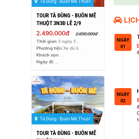
Tà Đùng - Buôn Mê Thuột
TOUR TÀ ĐÙNG - BUÔN MÊ
LỊCH
THUỘT 3N3Đ LỄ 2/9
2.490.000đ
2.690.000đ
NGÀY
Thời gian
3 ngày 3 đêm
01
Phương tiện
Xe du lịch
đ
Khách sạn
Ngày đi:
NGÀY
02
đ
Tà Đùng - Buôn Mê Thuột
t
TOUR TÀ ĐÙNG - BUÔN MÊ