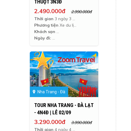
THUỘT 3N3Đ
2.490.000đ
2.990.000đ
Thời gian
3 ngày 3 đêm
Phương tiện
Xe du lịch
Khách sạn
Ngày đi:
Nha Trang - Đà
TOUR NHA TRANG - ĐÀ LẠT
- 4N4Đ | LỄ 02/09
3.290.000đ
3.990.000đ
Thời gian
4 ngày 4 đêm