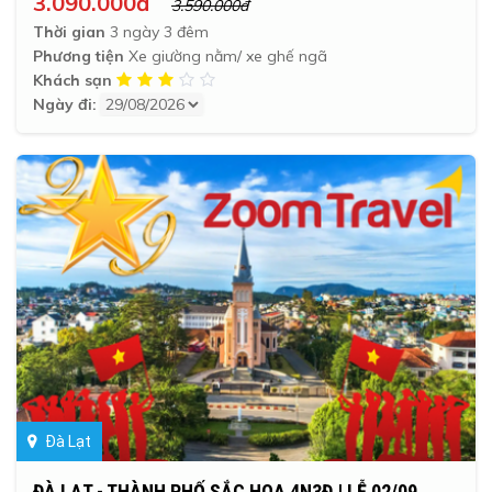
3.090.000đ
3.590.000đ
Thời gian
3 ngày 3 đêm
Phương tiện
Xe giường nằm/ xe ghế ngã
Khách sạn
Ngày đi:
Đà Lạt
ĐÀ LẠT - THÀNH PHỐ SẮC HOA 4N3Đ | LỄ 02/09