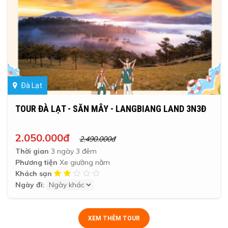
Đà Lạt
TOUR ĐÀ LẠT - SĂN MÂY - LANGBIANG LAND 3N3Đ
2.050.000đ
2.490.000đ
Thời gian
3 ngày 3 đêm
Phương tiện
Xe giường nằm
Khách sạn
Ngày đi:
XEM THÊM TOUR