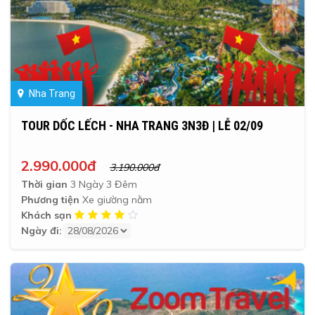
Nha Trang
TOUR DỐC LẾCH - NHA TRANG 3N3Đ | LỄ 02/09
2.990.000đ
3.190.000đ
Thời gian
3 Ngày 3 Đêm
Phương tiện
Xe giường nằm
Khách sạn
Ngày đi: