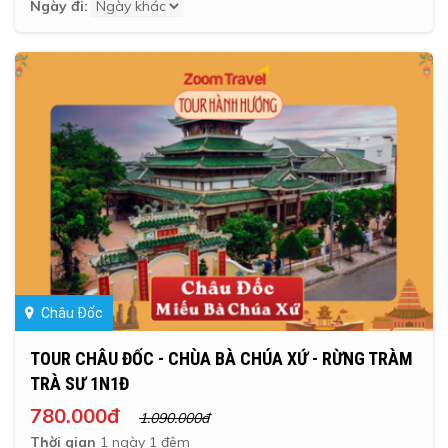
Ngày đi:
Châu Đốc
TOUR CHÂU ĐỐC - CHÙA BÀ CHÚA XỨ - RỪNG TRÀM
TRÀ SƯ 1N1Đ
780.000đ
1.090.000đ
Thời gian
1 ngày 1 đêm