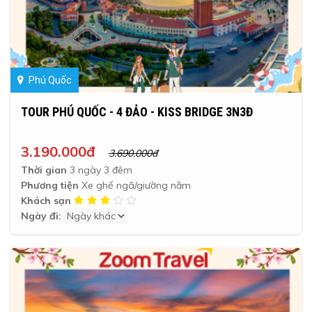
Phú Quốc
TOUR PHÚ QUỐC - 4 ĐẢO - KISS BRIDGE 3N3Đ
3.190.000đ
3.690.000đ
Thời gian
3 ngày 3 đêm
Phương tiện
Xe ghế ngã/giường nằm
Khách sạn
Ngày đi: