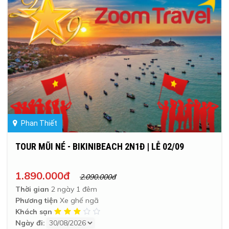
Phan Thiết
TOUR MŨI NÉ - BIKINIBEACH 2N1Đ | LỄ 02/09
1.890.000đ
2.090.000đ
Thời gian
2 ngày 1 đêm
Phương tiện
Xe ghế ngã
Khách sạn
Ngày đi: