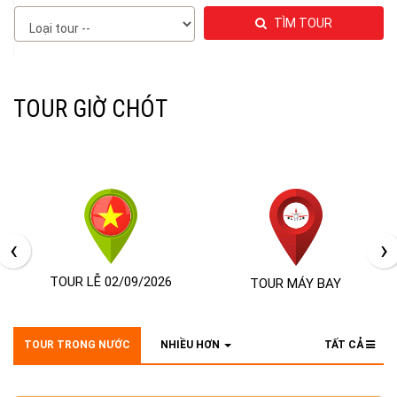
TÌM TOUR
TOUR GIỜ CHÓT
‹
›
TOUR LỄ 02/09/2026
TOUR MÁY BAY
6
TOUR TRONG NƯỚC
NHIỀU HƠN
TẤT CẢ