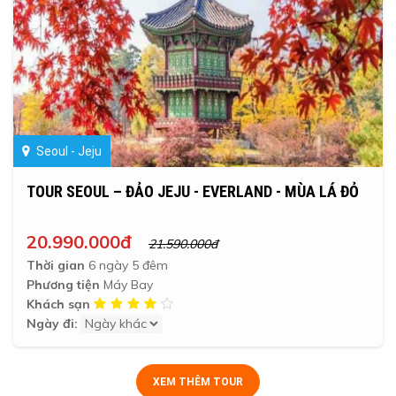
Seoul - Jeju
TOUR SEOUL – ĐẢO JEJU - EVERLAND - MÙA LÁ ĐỎ
20.990.000đ
21.590.000đ
Thời gian
6 ngày 5 đêm
Phương tiện
Máy Bay
Khách sạn
Ngày đi:
XEM THÊM TOUR