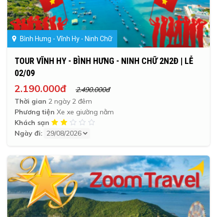
Bình Hưng - Vĩnh Hy - Ninh Chữ
TOUR VĨNH HY - BÌNH HƯNG - NINH CHỮ 2N2Đ | LỄ
02/09
2.190.000đ
2.490.000đ
Thời gian
2 ngày 2 đêm
Phương tiện
Xe xe giường nằm
Khách sạn
Ngày đi: