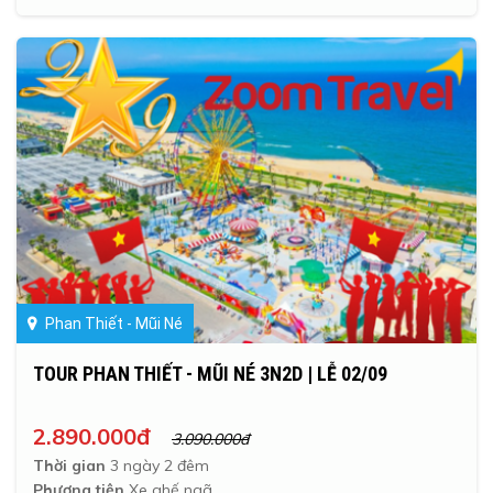
Phan Thiết - Mũi Né
TOUR PHAN THIẾT - MŨI NÉ 3N2D | LỄ 02/09
2.890.000đ
3.090.000đ
Thời gian
3 ngày 2 đêm
Phương tiện
Xe ghế ngã