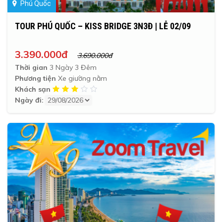
Phú Quốc
TOUR PHÚ QUỐC – KISS BRIDGE 3N3Đ | LỄ 02/09
3.390.000đ
3.690.000đ
Thời gian
3 Ngày 3 Đêm
Phương tiện
Xe giường nằm
Khách sạn
Ngày đi: