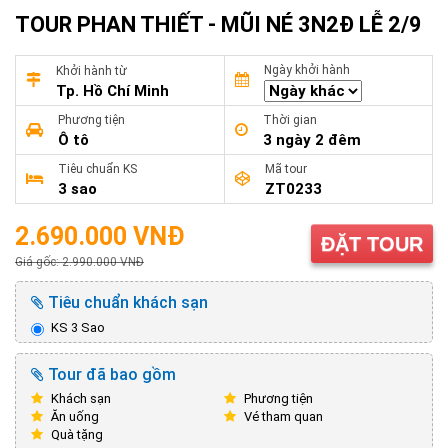
TOUR PHAN THIẾT - MŨI NÉ 3N2Đ LỄ 2/9
Ngày khởi hành
Khởi hành từ
Tp. Hồ Chí Minh
Phương tiện
Thời gian
Ô tô
3 ngày 2 đêm
Tiêu chuẩn KS
Mã tour
3 sao
ZT0233
2.690.000 VNĐ
ĐẶT TOUR
Giá gốc: 2.990.000 VNĐ
Tiêu chuẩn khách sạn
KS 3 Sao
Tour đã bao gồm
Khách sạn
Phương tiện
Ăn uống
Vé tham quan
Quà tặng