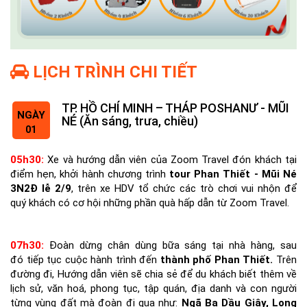
LỊCH TRÌNH CHI TIẾT
TP. HỒ CHÍ MINH – THÁP POSHANƯ - MŨI
NGÀY
NÉ (Ăn sáng, trưa, chiều)
01
05h30:
Xe và hướng dẫn viên của Zoom Travel đón khách tại
điểm hẹn, khởi hành chương trình
tour Phan Thiết - Mũi Né
3N2Đ lễ 2/9
, trên xe HDV tổ chức các trò chơi vui nhộn để
quý khách có cơ hội những phần quà hấp dẫn từ Zoom Travel.
07h30:
Đoàn dừng chân dùng bữa sáng tại nhà hàng, sau
đó tiếp tục cuộc hành trình đến
thành phố Phan Thiết.
Trên
đường đi, Hướng dẫn viên sẽ chia sẻ để du khách biết thêm về
lịch sử, văn hoá, phong tục, tập quán, địa danh và con người
từng vùng đất mà đoàn đi qua như:
Ngã Ba Dầu Giây, Long