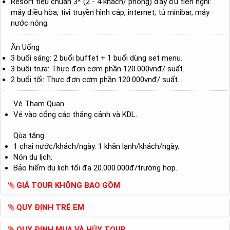
Resort tiêu chuẩn 3* (2 - 4 khách/ phòng) đầy đủ tiện nghi:
máy điều hòa, tivi truyền hình cáp, internet, tủ minibar, máy
nước nóng.
Ăn Uống
3 buổi sáng: 2 buổi buffet + 1 buổi dùng set menu.
3 buổi trưa: Thực đơn cơm phần 120.000vnđ/ suất.
2 buổi tối: Thực đơn cơm phần 120.000vnđ/ suất.
Vé Tham Quan
Vé vào cổng các thắng cảnh và KDL.
Qùa tặng
1 chai nước/khách/ngày. 1 khăn lạnh/khách/ngày.
Nón du lịch.
Bảo hiểm du lịch tối đa 20.000.000đ/trường hợp.
GIÁ TOUR KHÔNG BAO GỒM
QUY ĐỊNH TRẺ EM
QUY ĐỊNH MUA VÀ HỦY TOUR