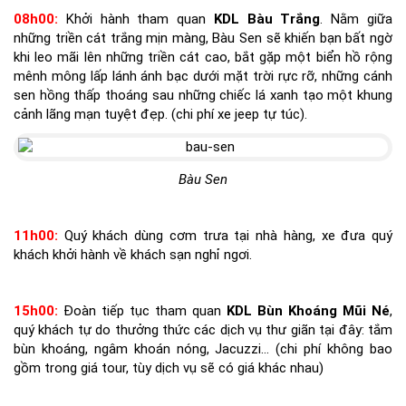
08h00:
Khởi hành tham quan
KDL Bàu Trắng
. Nằm giữa
những triền cát trắng mịn màng, Bàu Sen sẽ khiến bạn bất ngờ
khi leo mãi lên những triền cát cao, bắt gặp một biển hồ rộng
mênh mông lấp lánh ánh bạc dưới mặt trời rực rỡ, những cánh
sen hồng thấp thoáng sau những chiếc lá xanh tạo một khung
cảnh lãng mạn tuyệt đẹp. (chi phí xe jeep tự túc).
Bàu Sen
11h00:
Quý khách dùng cơm trưa tại nhà hàng, xe đưa quý
khách khởi hành về khách sạn nghỉ ngơi.
15h00:
Đoàn tiếp tục tham quan
KDL Bùn Khoáng Mũi Né
,
quý khách tự do thưởng thức các dịch vụ thư giãn tại đây: tắm
bùn khoáng, ngâm khoán nóng, Jacuzzi… (chi phí không bao
gồm trong giá tour, tùy dịch vụ sẽ có giá khác nhau)