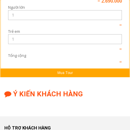
=
2.690.000
Người lớn
=
Trẻ em
=
Tổng cộng
=
Mua Tour
Ý KIẾN KHÁCH HÀNG
HỖ TRỢ KHÁCH HÀNG