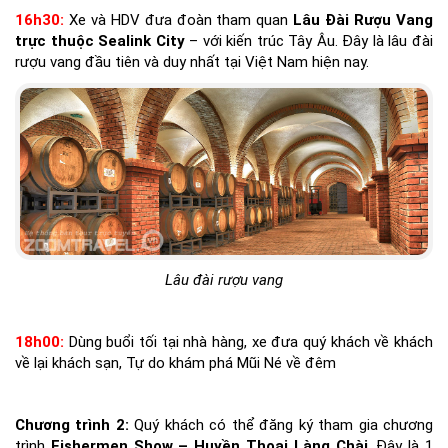
16h30:
Xe và HDV đưa đoàn tham quan
Lâu Đài Rượu Vang
trực thuộc Sealink City
– với kiến trúc Tây Âu. Đây là lâu đài
rượu vang đầu tiên và duy nhất tại Việt Nam hiện nay.
Lâu đài rượu vang
18h00:
Dùng buổi tối tại nhà hàng, xe đưa quý khách về khách
về lại khách sạn, Tự do khám phá Mũi Né về đêm
Chương trình 2:
Quý khách có thể đăng ký tham gia chương
trình
Fishermen Show – Huyền Thoại Làng Chài
. Đây là 1