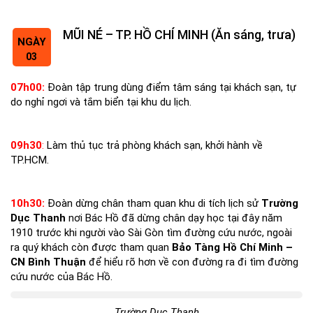
MŨI NÉ – TP. HỒ CHÍ MINH (Ăn sáng, trưa)
NGÀY
03
07h00:
Đoàn tập trung dùng điểm tâm sáng tại khách sạn, tự
do nghỉ ngơi và tắm biển tại khu du lịch.
09h
3
0
:
Làm thủ tục trả phòng khách sạn, khởi hành về
TP.HCM.
10h30:
Đoàn dừng chân tham quan khu di tích lịch sử
Trường
Dục Thanh
nơi Bác Hồ đã dừng chân dạy học tại đây năm
1910 trước khi người vào Sài Gòn tìm đường cứu nước, ngoài
ra quý khách còn được tham quan
Bảo Tàng Hồ Chí Minh –
CN Bình Thuận
để hiểu rõ hơn về con đường ra đi tìm đường
cứu nước của Bác Hồ.
Trường Dục Thanh