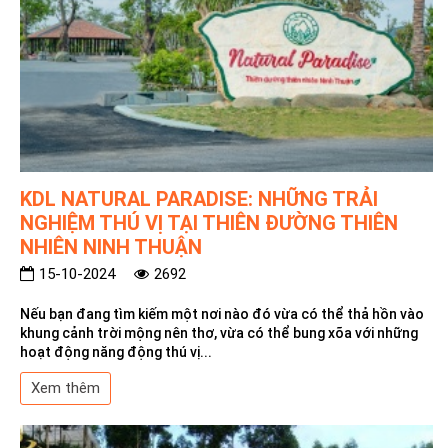
KDL NATURAL PARADISE: NHỮNG TRẢI
NGHIỆM THÚ VỊ TẠI THIÊN ĐƯỜNG THIÊN
NHIÊN NINH THUẬN
15-10-2024
2692
Nếu bạn đang tìm kiếm một nơi nào đó vừa có thể thả hồn vào
khung cảnh trời mộng nên thơ, vừa có thể bung xõa với những
hoạt động năng động thú vị...
Xem thêm