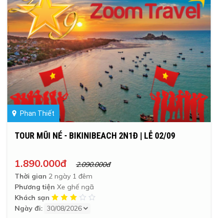
Phan Thiết
TOUR MŨI NÉ - BIKINIBEACH 2N1Đ | LỄ 02/09
1.890.000đ
2.090.000đ
Thời gian
2 ngày 1 đêm
Phương tiện
Xe ghế ngã
Khách sạn
Ngày đi: