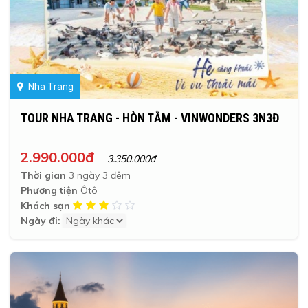
Nha Trang
TOUR NHA TRANG - HÒN TẰM - VINWONDERS 3N3Đ
2.990.000đ
3.350.000đ
Thời gian
3 ngày 3 đêm
Phương tiện
Ôtô
Khách sạn
Ngày đi: