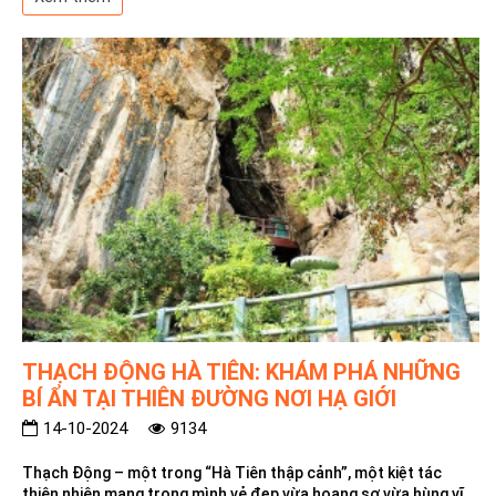
THẠCH ĐỘNG HÀ TIÊN: KHÁM PHÁ NHỮNG
BÍ ẨN TẠI THIÊN ĐƯỜNG NƠI HẠ GIỚI
14-10-2024
9134
Thạch Động – một trong “Hà Tiên thập cảnh”, một kiệt tác
thiên nhiên mang trong mình vẻ đẹp vừa hoang sơ vừa hùng vĩ