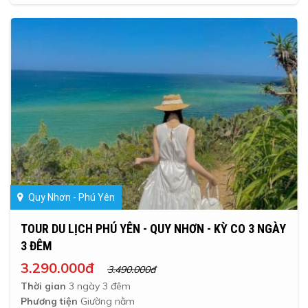
Quy Nhơn - Phú Yên
TOUR DU LỊCH PHÚ YÊN - QUY NHƠN - KỲ CO 3 NGÀY
3 ĐÊM
3.290.000đ
3.490.000đ
Thời gian
3 ngày 3 đêm
Phương tiện
Giường nằm