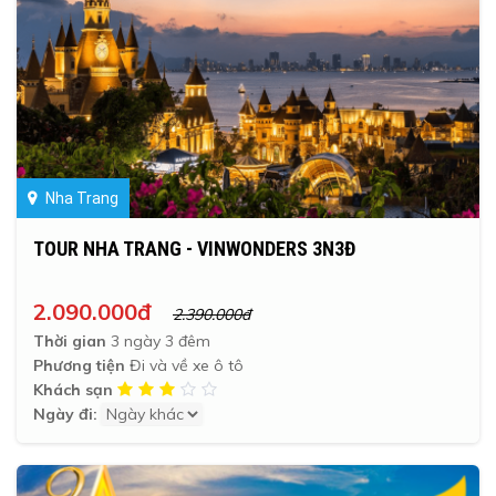
Nha Trang
TOUR NHA TRANG - VINWONDERS 3N3Đ
2.090.000đ
2.390.000đ
Thời gian
3 ngày 3 đêm
Phương tiện
Đi và về xe ô tô
Khách sạn
Ngày đi: