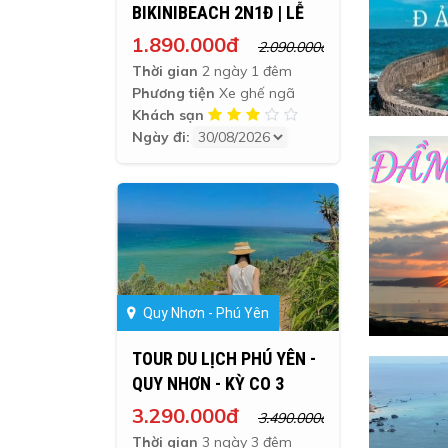
BIKINIBEACH 2N1Đ | LỄ
02/09
1.890.000đ
2.090.000đ
Thời gian
2 ngày 1 đêm
Phương tiện
Xe ghế ngã
Khách sạn
Ngày đi:
Quy Nhơn - Phú Yên
TOUR DU LỊCH PHÚ YÊN -
QUY NHƠN - KỲ CO 3
NGÀY 3 ĐÊM
3.290.000đ
3.490.000đ
Thời gian
3 ngày 3 đêm