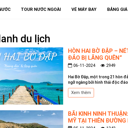
NƯỚC
TOUR NƯỚC NGOÀI
VÉ MÁY BAY
BẢNG GIÁ
danh du lịch
HÒN HAI BỜ ĐẬP – N
ĐẢO BỊ LÃNG QUÊN”
06-11-2024
2949
Hai Bờ Đập, một trong 21 hòn đ
ngỡ ngàng bởi hình thái độc đáo
Xem thêm
BÃI KINH NINH THUẬ
MỸ TẠI THIÊN ĐƯỜNG 