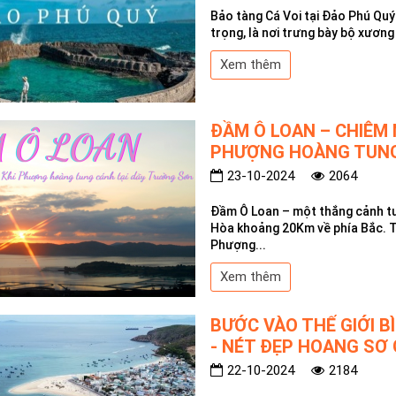
Bảo tàng Cá Voi tại Đảo Phú Quý 
trọng, là nơi trưng bày bộ xương
Xem thêm
ĐẦM Ô LOAN – CHIÊM 
PHƯỢNG HOÀNG TUN
23-10-2024
2064
Đầm Ô Loan – một thắng cảnh t
Hòa khoảng 20Km về phía Bắc. T
Phượng...
Xem thêm
BƯỚC VÀO THẾ GIỚI B
- NÉT ĐẸP HOANG SƠ
22-10-2024
2184