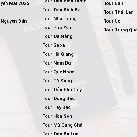
Tour Đảo Bình Hưng
uyến Mãi 2025
Tour Bali
Tour Đảo Bình Ba
i
Tour Thái Lan
Tour Nha Trang
t Nguyên Đán
Tour Úc
Tour Phú Yên
Tour Trung Qu
Tour Đà Nẵng
Tour Sapa
Tour Hà Giang
Tour Nam Du
Tour Quy Nhơn
Tour Tà Đùng
Tour Đảo Phú Quý
Tour Đông Bắc
Tour Tây Bắc
Tour Hòn Sơn
Tour Mù Cang Chải
Tour Đảo Bà Lụa