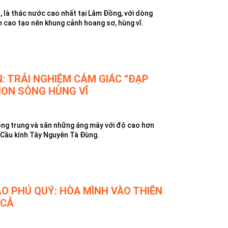
 là thác nước cao nhất tại Lâm Đồng, với dòng
 cao tạo nên khung cảnh hoang sơ, hùng vĩ.
: TRẢI NGHIỆM CẢM GIÁC “ĐẠP
NON SÔNG HÙNG VĨ
ông trung và săn những áng mây với độ cao hơn
 Cầu kính Tây Nguyên Tà Đùng.
ẢO PHÚ QUÝ: HÒA MÌNH VÀO THIÊN
 CẢ