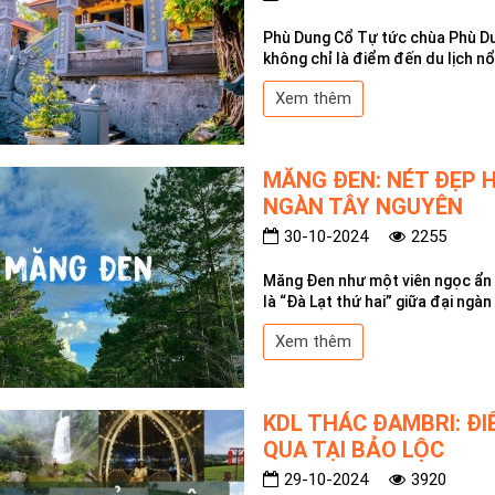
Phù Dung Cổ Tự tức chùa Phù Du
không chỉ là điểm đến du lịch nổi
Xem thêm
MĂNG ĐEN: NÉT ĐẸP H
NGÀN TÂY NGUYÊN
30-10-2024
2255
Măng Đen như một viên ngọc ẩn 
là “Đà Lạt thứ hai” giữa đại ngà
Xem thêm
KDL THÁC ĐAMBRI: Đ
QUA TẠI BẢO LỘC
29-10-2024
3920