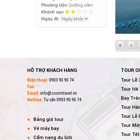
Phương tiện
Giường nằm
Khách sạn
Ngày đi:
HỖ TRỢ KHÁCH HÀNG
TOUR C
Điện thoại:
0903 90 90 74
Tour Lễ 
Fax:
Tour Hè
Email:
info@zoomtravel.vn
Bay Trên
Hotline:
Tư vấn 0903.90.90.74
Tour Hà
Tour Lễ
Bảng giá tour
Tour Má
Vé máy bay
Tour Tết
Cẩm nang du lịch