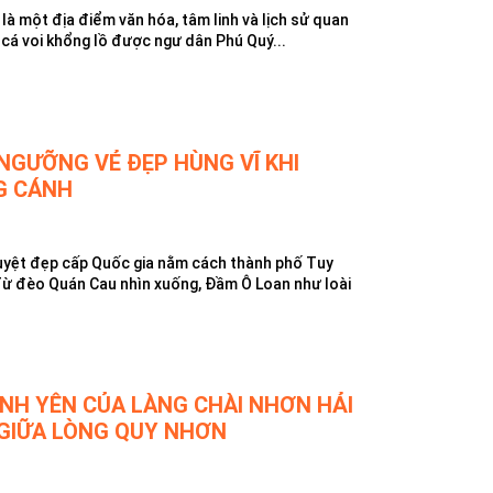
là một địa điểm văn hóa, tâm linh và lịch sử quan
 cá voi khổng lồ được ngư dân Phú Quý...
NGƯỠNG VẺ ĐẸP HÙNG VĨ KHI
G CÁNH
uyệt đẹp cấp Quốc gia nằm cách thành phố Tuy
ừ đèo Quán Cau nhìn xuống, Đầm Ô Loan như loài
ÌNH YÊN CỦA LÀNG CHÀI NHƠN HẢI
 GIỮA LÒNG QUY NHƠN