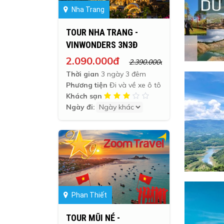
Nha Trang
TOUR NHA TRANG -
VINWONDERS 3N3Đ
2.090.000đ
2.390.000đ
Thời gian
3 ngày 3 đêm
Phương tiện
Đi và về xe ô tô
Khách sạn
Ngày đi:
Phan Thiết
TOUR MŨI NÉ -