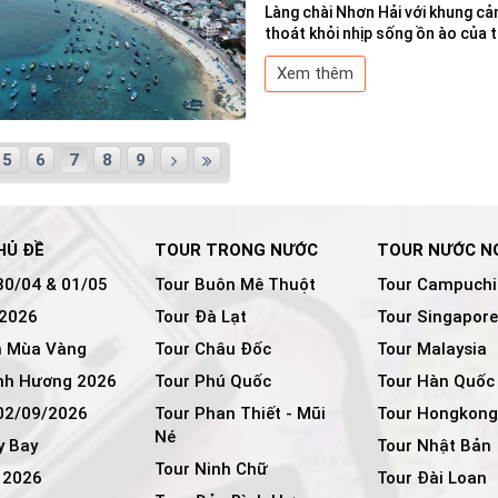
Làng chài Nhơn Hải với khung cả
thoát khỏi nhịp sống ồn ào của t
Xem thêm
5
6
7
8
9
HỦ ĐỀ
TOUR TRONG NƯỚC
TOUR NƯỚC N
30/04 & 01/05
Tour Buôn Mê Thuột
Tour Campuchi
 2026
Tour Đà Lạt
Tour Singapore
 Mùa Vàng
Tour Châu Đốc
Tour Malaysia
nh Hương 2026
Tour Phú Quốc
Tour Hàn Quốc
 02/09/2026
Tour Phan Thiết - Mũi
Tour Hongkong
Né
y Bay
Tour Nhật Bản
Tour Ninh Chữ
 2026
Tour Đài Loan