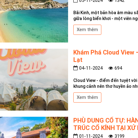
05-11-2024
1342
Bãi Kinh, một bản hòa âm màu sắ
giữa lòng biển khơi - một viên n
Xem thêm
Khám Phá Cloud View –
Lạt
04-11-2024
694
Cloud View - điểm đến tuyệt vời
khung cảnh nên thơ huyền ảo như
Xem thêm
PHÙ DUNG CỔ TỰ: HÀ
TRÚC CỔ KÍNH TẠI XỨ 
01-11-2024
3199