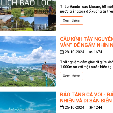
Thác Đambri cao khoảng 60 mét,
nước trắng xóa đổ xuống từ trên
Xem thêm
CẦU KÍNH TÂY NGUYÊN
VÂN” ĐỂ NGẮM NHÌN 
28-10-2024
1674
Trải nghiệm cảm giác đi giữa kh
1.000m so với mặt nước biển tại
Xem thêm
BẢO TÀNG CÁ VOI - Đ
NHIÊN VÀ DI SẢN BIỂN
25-10-2024
1244