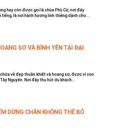
ng hay còn được gọi là chùa Phù Cừ, nơi đây
 tiếng, là nơi hành hương linh thiêng dành cho...
OANG SƠ VÀ BÌNH YÊN TẠI ĐẠI
chứa vẻ đẹp thuần khiết và hoang sơ, được ví von
n Tây Nguyên. Nơi đây thu hút du khách...
IỂM DỪNG CHÂN KHÔNG THỂ BỎ