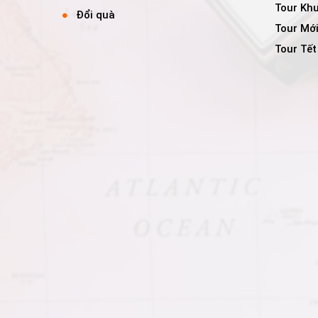
Tour Kh
Đổi quà
Tour Mớ
Tour Tế