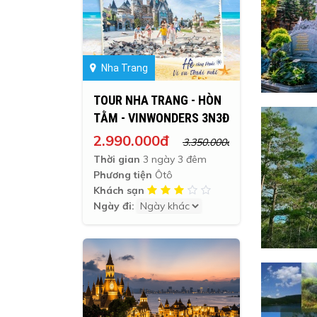
Nha Trang
TOUR NHA TRANG - HÒN
TẰM - VINWONDERS 3N3Đ
2.990.000đ
3.350.000đ
Thời gian
3 ngày 3 đêm
Phương tiện
Ôtô
Khách sạn
Ngày đi: