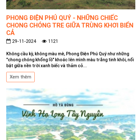
PHONG ĐIỆN PHÚ QUÝ - NHỮNG CHIẾC
CHONG CHÓNG TRE GIỮA TRÙNG KHƠI BIỂN
CẢ
29-11-2024
1121
Không cầu kỳ, không màu mè, Phong Điện Phú Quý như những
"chong chóng khổng lồ" khoác lên mình màu trắng tinh khôi, nổi
bật giữa nền trời xanh biếc và thảm cỏ...
Xem thêm