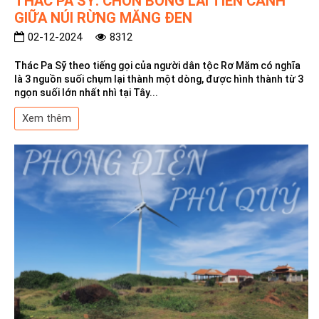
THÁC PA SỸ: CHỐN BỒNG LAI TIÊN CẢNH
GIỮA NÚI RỪNG MĂNG ĐEN
02-12-2024
8312
Thác Pa Sỹ theo tiếng gọi của người dân tộc Rơ Măm có nghĩa
là 3 nguồn suối chụm lại thành một dòng, được hình thành từ 3
ngọn suối lớn nhất nhì tại Tây...
Xem thêm