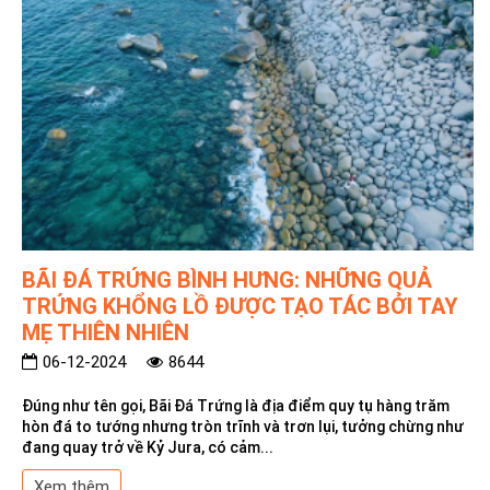
BÃI ĐÁ TRỨNG BÌNH HƯNG: NHỮNG QUẢ
TRỨNG KHỔNG LỒ ĐƯỢC TẠO TÁC BỞI TAY
MẸ THIÊN NHIÊN
06-12-2024
8644
Đúng như tên gọi, Bãi Đá Trứng là địa điểm quy tụ hàng trăm
hòn đá to tướng nhưng tròn trĩnh và trơn lụi, tưởng chừng như
đang quay trở về Kỷ Jura, có cảm...
Xem thêm