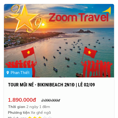
Phan Thiết
TOUR MŨI NÉ - BIKINIBEACH 2N1Đ | LỄ 02/09
1.890.000đ
2.090.000đ
Thời gian
2 ngày 1 đêm
Phương tiện
Xe ghế ngã