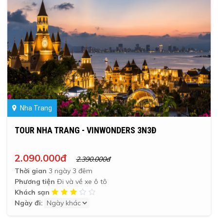
Nha Trang
TOUR NHA TRANG - VINWONDERS 3N3Đ
2.090.000đ
2.390.000đ
Thời gian
3 ngày 3 đêm
Phương tiện
Đi và về xe ô tô
Khách sạn
Ngày đi: