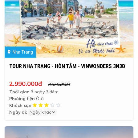
Nha Trang
TOUR NHA TRANG - HÒN TẰM - VINWONDERS 3N3Đ
2.990.000đ
3.350.000đ
Thời gian
3 ngày 3 đêm
Phương tiện
Ôtô
Khách sạn
Ngày đi: