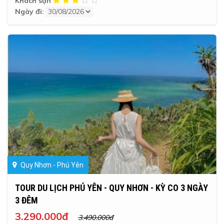
Khách sạn
Ngày đi:
Quy Nhơn - Phú Yên
TOUR DU LỊCH PHÚ YÊN - QUY NHƠN - KỲ CO 3 NGÀY
3 ĐÊM
3.290.000đ
3.490.000đ