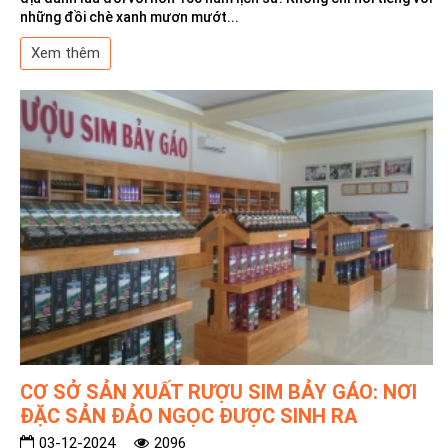
những đồi chè xanh mươn mướt...
Xem thêm
CƠ SỞ SẢN XUẤT RƯỢU SIM BẢY GÁO: NƠI
ĐẶC SẢN ĐẢO NGỌC ĐƯỢC SINH RA
03-12-2024
2096