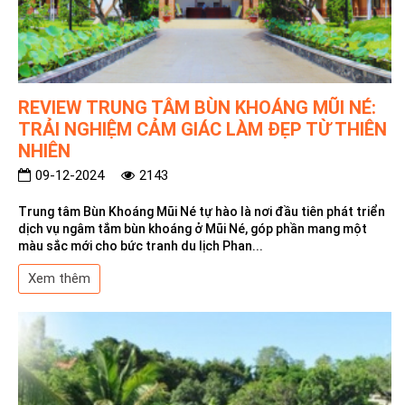
REVIEW TRUNG TÂM BÙN KHOÁNG MŨI NÉ:
TRẢI NGHIỆM CẢM GIÁC LÀM ĐẸP TỪ THIÊN
NHIÊN
09-12-2024
2143
Trung tâm Bùn Khoáng Mũi Né tự hào là nơi đầu tiên phát triển
dịch vụ ngâm tắm bùn khoáng ở Mũi Né, góp phần mang một
màu sắc mới cho bức tranh du lịch Phan...
Xem thêm