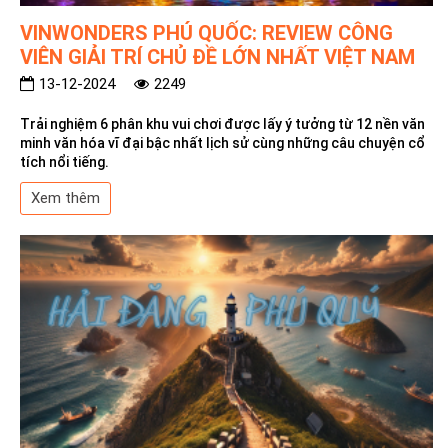
VINWONDERS PHÚ QUỐC: REVIEW CÔNG
VIÊN GIẢI TRÍ CHỦ ĐỀ LỚN NHẤT VIỆT NAM
13-12-2024
2249
Trải nghiệm 6 phân khu vui chơi được lấy ý tưởng từ 12 nền văn
minh văn hóa vĩ đại bậc nhất lịch sử cùng những câu chuyện cổ
tích nổi tiếng.
Xem thêm