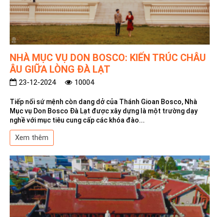
NHÀ MỤC VỤ DON BOSCO: KIẾN TRÚC CHÂU
ÂU GIỮA LÒNG ĐÀ LẠT
23-12-2024
10004
Tiếp nối sứ mệnh còn dang dở của Thánh Gioan Bosco, Nhà
Mục vụ Don Bosco Đà Lạt được xây dựng là một trường dạy
nghề với mục tiêu cung cấp các khóa đào...
Xem thêm