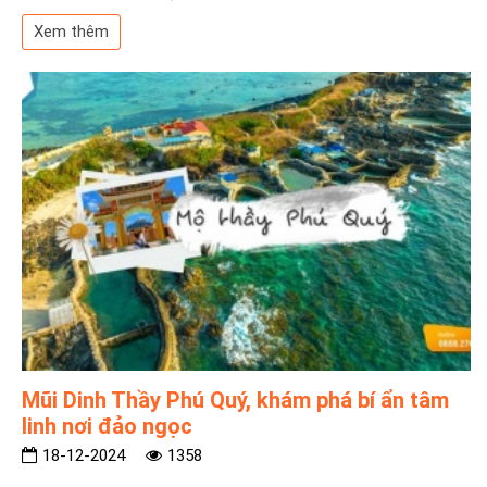
Xem thêm
Mũi Dinh Thầy Phú Quý, khám phá bí ẩn tâm
linh nơi đảo ngọc
18-12-2024
1358