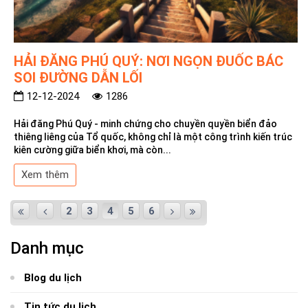
HẢI ĐĂNG PHÚ QUÝ: NƠI NGỌN ĐUỐC BÁC
SOI ĐƯỜNG DẪN LỐI
12-12-2024
1286
Hải đăng Phú Quý - minh chứng cho chuyền quyền biển đảo
thiêng liêng của Tổ quốc, không chỉ là một công trình kiến trúc
kiên cường giữa biển khơi, mà còn...
Xem thêm
2
3
4
5
6
Danh mục
Blog du lịch
Tin tức du lịch