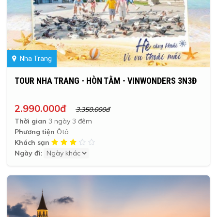
Nha Trang
TOUR NHA TRANG - HÒN TẰM - VINWONDERS 3N3Đ
2.990.000đ
3.350.000đ
Thời gian
3 ngày 3 đêm
Phương tiện
Ôtô
Khách sạn
Ngày đi: