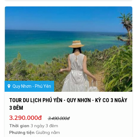
Quy Nhơn - Phú Yên
TOUR DU LỊCH PHÚ YÊN - QUY NHƠN - KỲ CO 3 NGÀY
3 ĐÊM
3.290.000đ
3.490.000đ
Thời gian
3 ngày 3 đêm
Phương tiện
Giường nằm