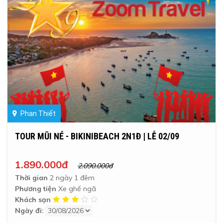
Phan Thiết
TOUR MŨI NÉ - BIKINIBEACH 2N1Đ | LỄ 02/09
1.890.000đ
2.090.000đ
Thời gian
2 ngày 1 đêm
Phương tiện
Xe ghế ngã
Khách sạn
Ngày đi: