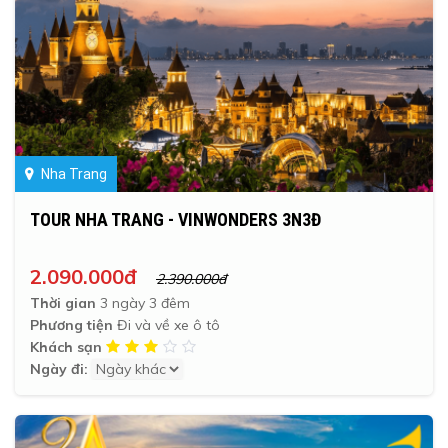
Nha Trang
TOUR NHA TRANG - VINWONDERS 3N3Đ
2.090.000đ
2.390.000đ
Thời gian
3 ngày 3 đêm
Phương tiện
Đi và về xe ô tô
Khách sạn
Ngày đi: