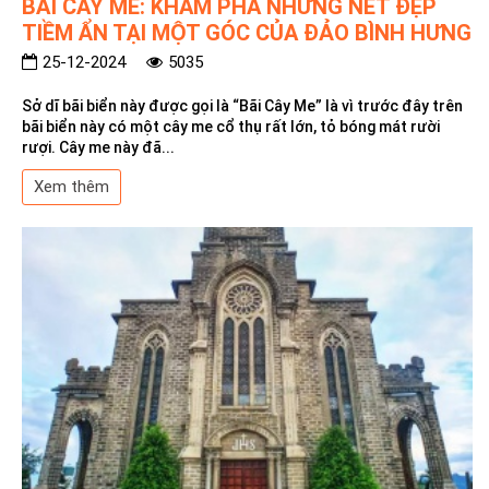
BÃI CÂY ME: KHÁM PHÁ NHỮNG NÉT ĐẸP
TIỀM ẨN TẠI MỘT GÓC CỦA ĐẢO BÌNH HƯNG
25-12-2024
5035
Sở dĩ bãi biển này được gọi là “Bãi Cây Me” là vì trước đây trên
bãi biển này có một cây me cổ thụ rất lớn, tỏ bóng mát rười
rượi. Cây me này đã...
Xem thêm