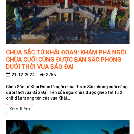
CHÙA SẮC TỨ KHẢI ĐOAN: KHÁM PHÁ NGÔI
CHÙA CUỐI CÙNG ĐƯỢC BAN SẮC PHONG
DƯỚI THỜI VUA BẢO ĐẠI
21-12-2024
3765
Chùa Sắc tứ Khải Đoan là ngôi chùa được Sắc phong cuối cùng
dưới thời vua Bảo Đại. Tên của ngôi chùa được ghép tắt từ 2
chữ đầu trong tên của vua Khải...
Xem thêm